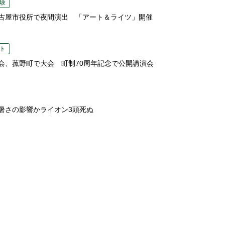
験
古屋市役所で夜間演出 「アート＆ライツ」開催
ト
会、菰野町で大会 町制70周年記念で公開講演会
暑さの影響かライオン3頭死ぬ