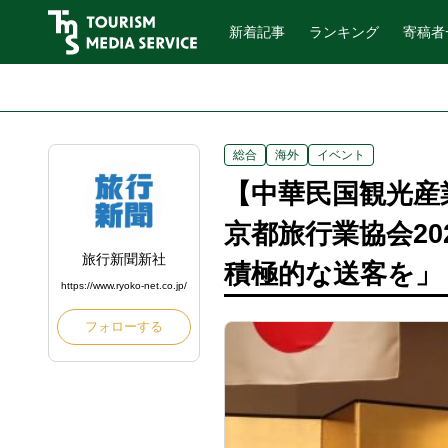
新着記事
ランキング
寄稿者
総合
海外
イベント
【中華民国観光産
京都旅行業協会2
旅行新聞新社
積極的な送客を」
https://www.ryoko-net.co.jp/
フォローする