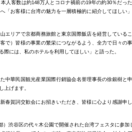
本人客数は約148万人とコロナ禍前の19年の約30％だっ
社へ「お客様に台湾の魅力を一層積極的に紹介してほしい
中山エリアで京都商務旅館と東京国際飯店を経営している
接客で）皆様の事業の繁栄につながるよう、全力で日々の
る際には、私のホテルを利用してほしい」と語った。
した中華民国観光産業国際行銷協会名誉理事長の徐銀樹と
し上げます。
な新春賀詞交歓会にお招きいただき、皆様に心より感謝申
東京都）渋谷区の代々木公園で開催された台湾フェスタに参加