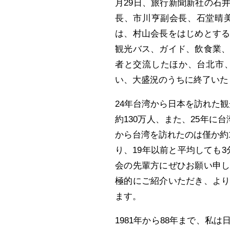
月29日、旅行新聞新社の石
長、市川亨副会長、石堂晴美
は、村山会長をはじめとする
観光バス、ガイド、飲食業
者と交流したほか、台北市
い、大盛況のうちに終了いた
24年台湾から日本を訪れた
約130万人、また、25年に
から台湾を訪れたのは僅か約
り、19年以前と平均しても
会の先輩方にぜひお願い申
極的にご紹介いただき、よ
ます。
1981年から88年まで、