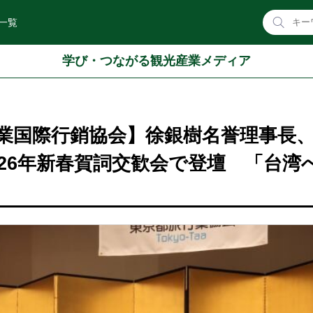
一覧
学び・つながる観光産業メディア
業国際行銷協会】徐銀樹名誉理事長
026年新春賀詞交歓会で登壇 「台湾