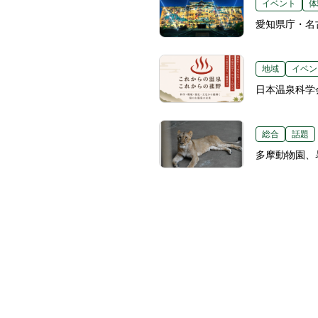
イベント
体
愛知県庁・名
地域
イベン
日本温泉科学
総合
話題
多摩動物園、