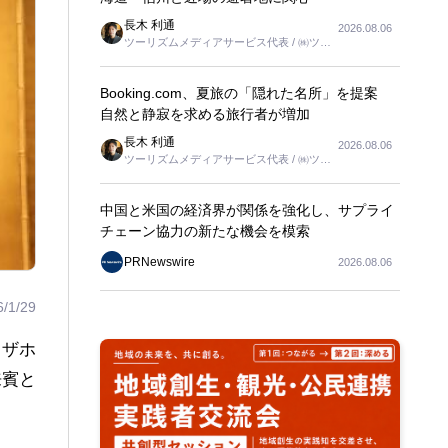
長木 利通
2026.08.06
ツーリズムメディアサービス代表 / ㈱ツー
リンクス代表取締役社長
Booking.com、夏旅の「隠れた名所」を提案
自然と静寂を求める旅行者が増加
長木 利通
2026.08.06
ツーリズムメディアサービス代表 / ㈱ツー
リンクス代表取締役社長
中国と米国の経済界が関係を強化し、サプライ
チェーン協力の新たな機会を模索
PRNewswire
2026.08.06
6/1/29
ラザホ
来賓と