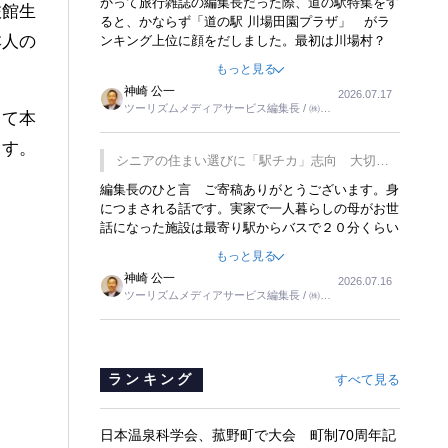
かって旅行雑誌の編集長だった際、道の駅特集をす
旅館生
ると、かならず「道の駅 川場田園プラザ」 がラ
本人の
ンキング上位に顔をだしました。最初は川場村？
どこにある村なのかと思ったものですが、取材に訪
もっと見る
れ永井 彰一社長にインタビューしたら、興味深い
神崎 公一
2026.07.17
話が次々が飛び出しました。プレゼンも巧みで、今
ツーリズムメディアサービス編集長 / ㈱ツ
でも思い出すことが２つあります。一つは、従業員
して本
ーリンクス取締役
に東京ディズニーランドを見学させ、サービス業、
ます。
接客業の何かを理解してもらっていることです。
シニアの住まい選びに「駅チカ」志向 大切な
もう一つは1800円もするプレミアムヨーグルトを
のは出かけたくなる暮らし
編集長のひと言 ご寄稿ありがとうございます。身
販売するにあたり、社内に懸念もあったそうです。
につまされる話です。実家で一人暮らしの母がお世
永井社長は、駐車場に都内ナンバーの高級外車が停
話になった施設は最寄り駅からバスで２０分くらい
まっていることに目をつけ、高級商品でも売れると
の立地でした。私の自宅からだと、１時間以上かか
確信したそうです。今回の記事を懐かしく読みまし
もっと見る
りました。母の住まいから近いという理由で、その
た。
神崎 公一
2026.07.16
施設を選択したのですが、私と妹にとっては、半日
ツーリズムメディアサービス編集長 / ㈱ツ
仕事ででした。シニアの住まい選びは、当人だけで
ーリンクス取締役
はなく、世話をする家族の足の便も考えない外池な
いと思いました。
ランキング
すべて見る
日本温泉科学会、菰野町で大会 町制70周年記