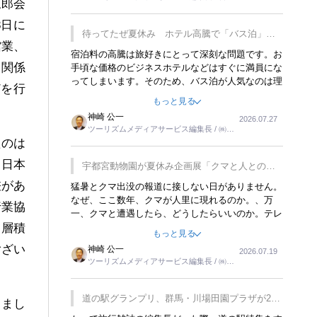
楽しみが増えるでしょうね。
三郎会
ーリンクス取締役
8日に
待ってたぜ夏休み ホテル高騰で「バス泊」人
館業、
気
宿泊料の高騰は旅好きにとって深刻な問題です。お
界関係
手頃な価格のビジネスホテルなどはすぐに満員にな
ってしまいます。そのため、バス泊が人気なのは理
どを行
解できます。私ｈ学生時代、アメリカ一周の貧乏旅
もっと見る
行をした時は、移動はグレイハウンドバスでした。
神崎 公一
2026.07.27
夕方から夜の便を利用してホテル代を浮かせていま
ツーリズムメディアサービス編集長 / ㈱ツ
した。ただし、若いからできたことです。若い人が
ーリンクス取締役
たのは
夜行バスで京都に行った、青森に行ったと聞くと、
疲れが残らないのかなと思ってしまいます。
、日本
宇都宮動物園が夏休み企画展「クマと人との距
離」を7月20日から開催
差があ
猛暑とクマ出没の報道に接しない日がありません。
なぜ、ここ数年、クマが人里に現れるのか。、万
行業協
一、クマと遭遇したら、どうしたらいいのか。テレ
ビを見ながら家族と話しています。死んだふりをす
一層積
もっと見る
るなんてことは、冗談でもいえません。そんな中
ござい
神崎 公一
2026.07.19
で、この企画展はタイムリーですね。
ツーリズムメディアサービス編集長 / ㈱ツ
ーリンクス取締役
道の駅グランプリ、群馬・川場田園プラザが2連
しまし
覇