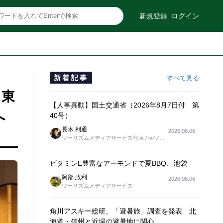
新規登録
ログイン
新着記事
すべて見る
、東
【人事異動】国土交通省（2026年8月7日付 第
へ
40号）
長木 利通
2026.08.06
ツーリズムメディアサービス代表 / ㈱ツー
リンクス代表取締役社長
ビタミンE豊富なアーモンドで夏BBQ、池袋
阿部 政利
2026.08.06
ツーリズムメディアサービス
角川アスキー総研、「避暑旅」調査を発表 北
海道・信州と近場の避暑地に関心