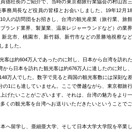
井貞德社長のご紹介で、当時の東京都旅行業協会の村山吉
事務局長など役員の皆様とお会いしました。19年12月1
10人の訪問団をお招きし、台湾の観光産業（旅行業、旅
、ブランド業界、製菓業、温泉レジャーランドなど）の業
、新北市、桃園市、新竹縣、新竹市などの景勝地視察な
しました。
観光客は約604万人であったのに対し、日本から台湾を訪れ
台湾から日本を訪れた観光客は約676万人に達したのに対し
148万人でした。数字で見ると両国の観光客数には深刻な
3分の1にも達していません。ここで僭越ながら、東京都旅
し上げたいことがございます。それは、台湾の魅力をより
り多くの観光客を台湾へお送りいただきたいということで
私は日本へ留学し、亜細亜大学、そして日本大学大学院を卒業