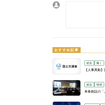
おすすめ記事
総合
働く
【人事異動】国
総合
地域
来春創設の「