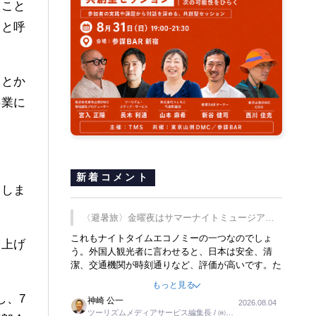
たこと
」と呼
ことか
事業に
新着コメント
申しま
〈避暑旅〉金曜夜はサマーナイトミュージア
ム、都立6施設で
これもナイトタイムエコノミーの一つなのでしょ
し上げ
う。外国人観光者に言わせると、日本は安全、清
潔、交通機関が時刻通りなど、評価が高いです。た
だ健全な夜の過ごし方が不足しているとのことで
もっと見る
す。そのような意味で、金曜夜にこのようなイベン
し、7
神崎 公一
2026.08.04
トが行われれば、日本人に限らず外国人にとっても
ツーリズムメディアサービス編集長 / ㈱ツ