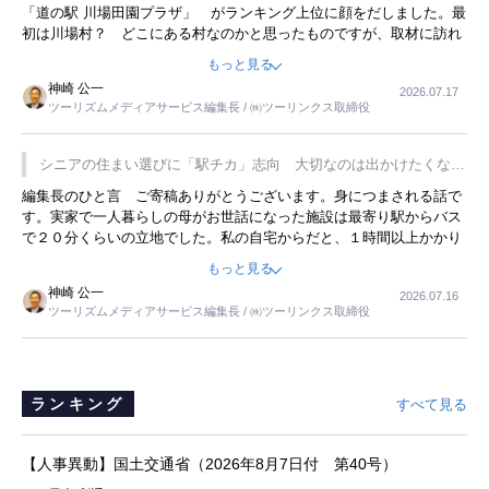
「道の駅 川場田園プラザ」 がランキング上位に顔をだしました。最
初は川場村？ どこにある村なのかと思ったものですが、取材に訪れ
永井 彰一社長にインタビューしたら、興味深い話が次々が飛び出しま
もっと見る
した。プレゼンも巧みで、今でも思い出すことが２つあります。一つ
神崎 公一
2026.07.17
は、従業員に東京ディズニーランドを見学させ、サービス業、接客業
ツーリズムメディアサービス編集長 / ㈱ツーリンクス取締役
の何かを理解してもらっていることです。 もう一つは1800円もする
プレミアムヨーグルトを販売するにあたり、社内に懸念もあったそう
です。永井社長は、駐車場に都内ナンバーの高級外車が停まっている
シニアの住まい選びに「駅チカ」志向 大切なのは出かけたくなる
ことに目をつけ、高級商品でも売れると確信したそうです。今回の記
暮らし
編集長のひと言 ご寄稿ありがとうございます。身につまされる話で
事を懐かしく読みました。
す。実家で一人暮らしの母がお世話になった施設は最寄り駅からバス
で２０分くらいの立地でした。私の自宅からだと、１時間以上かかり
ました。母の住まいから近いという理由で、その施設を選択したので
もっと見る
すが、私と妹にとっては、半日仕事ででした。シニアの住まい選び
神崎 公一
2026.07.16
は、当人だけではなく、世話をする家族の足の便も考えない外池ない
ツーリズムメディアサービス編集長 / ㈱ツーリンクス取締役
と思いました。
ランキング
すべて見る
【人事異動】国土交通省（2026年8月7日付 第40号）