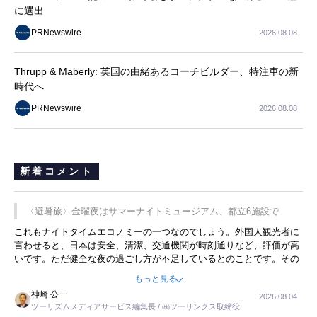
に選出
PRNewswire
2026.08.08
Thrupp & Maberly: 英国の由緒あるコーチビルダー、特注車の新
時代へ
PRNewswire
2026.08.08
新着コメント
〈避暑旅〉金曜夜はサマーナイトミュージアム、都立6施設で
これもナイトタイムエコノミーの一つなのでしょう。外国人観光者に
言わせると、日本は安全、清潔、交通機関が時刻通りなど、評価が高
いです。ただ健全な夜の過ごし方が不足しているとのことです。その
ような意味で、金曜夜にこのようなイベントが行われれば、日本人に
もっと見る
限らず外国人にとっても楽しみが増えるでしょうね。
神崎 公一
2026.08.04
ツーリズムメディアサービス編集長 / ㈱ツーリンクス取締役