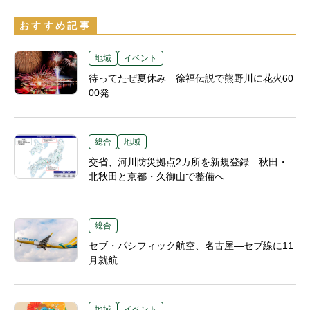
おすすめ記事
地域
イベント
待ってたぜ夏休み 徐福伝説で熊野川に花火60
00発
総合
地域
交省、河川防災拠点2カ所を新規登録 秋田・
北秋田と京都・久御山で整備へ
総合
セブ・パシフィック航空、名古屋―セブ線に11
月就航
地域
イベント