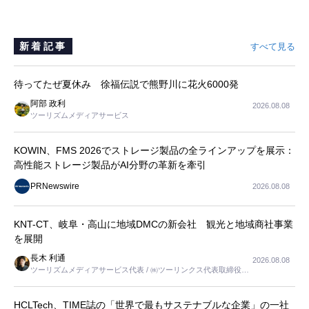
新着記事
すべて見る
待ってたぜ夏休み 徐福伝説で熊野川に花火6000発
阿部 政利
2026.08.08
ツーリズムメディアサービス
KOWIN、FMS 2026でストレージ製品の全ラインアップを展示：
高性能ストレージ製品がAI分野の革新を牽引
PRNewswire
2026.08.08
KNT-CT、岐阜・高山に地域DMCの新会社 観光と地域商社事業
を展開
長木 利通
2026.08.08
ツーリズムメディアサービス代表 / ㈱ツーリンクス代表取締役社
長
HCLTech、TIME誌の「世界で最もサステナブルな企業」の一社