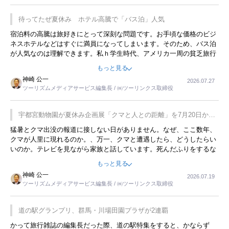
待ってたぜ夏休み ホテル高騰で「バス泊」人気
宿泊料の高騰は旅好きにとって深刻な問題です。お手頃な価格のビジ
ネスホテルなどはすぐに満員になってしまいます。そのため、バス泊
が人気なのは理解できます。私ｈ学生時代、アメリカ一周の貧乏旅行
をした時は、移動はグレイハウンドバスでした。夕方から夜の便を利
もっと見る
用してホテル代を浮かせていました。ただし、若いからできたことで
神崎 公一
2026.07.27
す。若い人が夜行バスで京都に行った、青森に行ったと聞くと、疲れ
ツーリズムメディアサービス編集長 / ㈱ツーリンクス取締役
が残らないのかなと思ってしまいます。
宇都宮動物園が夏休み企画展「クマと人との距離」を7月20日から
開催
猛暑とクマ出没の報道に接しない日がありません。なぜ、ここ数年、
クマが人里に現れるのか。、万一、クマと遭遇したら、どうしたらい
いのか。テレビを見ながら家族と話しています。死んだふりをするな
んてことは、冗談でもいえません。そんな中で、この企画展はタイム
もっと見る
リーですね。
神崎 公一
2026.07.19
ツーリズムメディアサービス編集長 / ㈱ツーリンクス取締役
道の駅グランプリ、群馬・川場田園プラザが2連覇
かって旅行雑誌の編集長だった際、道の駅特集をすると、かならず