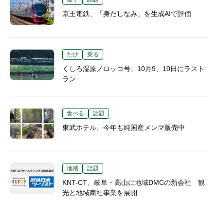
京王電鉄、「身だしなみ」を生成AIで評価
たび
乗る
くしろ湿原ノロッコ号、10月9、10日にラスト
ラン
食べる
話題
東武ホテル、今年も純国産メンマ販売中
地域
話題
KNT-CT、岐阜・高山に地域DMCの新会社 観
光と地域商社事業を展開