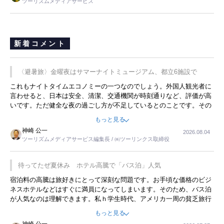
ツーリズムメディアサービス
新着コメント
〈避暑旅〉金曜夜はサマーナイトミュージアム、都立6施設で
これもナイトタイムエコノミーの一つなのでしょう。外国人観光者に
言わせると、日本は安全、清潔、交通機関が時刻通りなど、評価が高
いです。ただ健全な夜の過ごし方が不足しているとのことです。その
ような意味で、金曜夜にこのようなイベントが行われれば、日本人に
もっと見る
限らず外国人にとっても楽しみが増えるでしょうね。
神崎 公一
2026.08.04
ツーリズムメディアサービス編集長 / ㈱ツーリンクス取締役
待ってたぜ夏休み ホテル高騰で「バス泊」人気
宿泊料の高騰は旅好きにとって深刻な問題です。お手頃な価格のビジ
ネスホテルなどはすぐに満員になってしまいます。そのため、バス泊
が人気なのは理解できます。私ｈ学生時代、アメリカ一周の貧乏旅行
をした時は、移動はグレイハウンドバスでした。夕方から夜の便を利
もっと見る
用してホテル代を浮かせていました。ただし、若いからできたことで