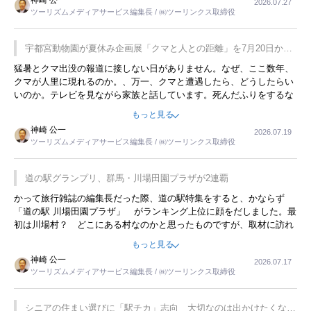
神崎 公一
2026.07.27
す。若い人が夜行バスで京都に行った、青森に行ったと聞くと、疲れ
ツーリズムメディアサービス編集長 / ㈱ツーリンクス取締役
が残らないのかなと思ってしまいます。
宇都宮動物園が夏休み企画展「クマと人との距離」を7月20日から
開催
猛暑とクマ出没の報道に接しない日がありません。なぜ、ここ数年、
クマが人里に現れるのか。、万一、クマと遭遇したら、どうしたらい
いのか。テレビを見ながら家族と話しています。死んだふりをするな
んてことは、冗談でもいえません。そんな中で、この企画展はタイム
もっと見る
リーですね。
神崎 公一
2026.07.19
ツーリズムメディアサービス編集長 / ㈱ツーリンクス取締役
道の駅グランプリ、群馬・川場田園プラザが2連覇
かって旅行雑誌の編集長だった際、道の駅特集をすると、かならず
「道の駅 川場田園プラザ」 がランキング上位に顔をだしました。最
初は川場村？ どこにある村なのかと思ったものですが、取材に訪れ
永井 彰一社長にインタビューしたら、興味深い話が次々が飛び出しま
もっと見る
した。プレゼンも巧みで、今でも思い出すことが２つあります。一つ
神崎 公一
2026.07.17
は、従業員に東京ディズニーランドを見学させ、サービス業、接客業
ツーリズムメディアサービス編集長 / ㈱ツーリンクス取締役
の何かを理解してもらっていることです。 もう一つは1800円もする
プレミアムヨーグルトを販売するにあたり、社内に懸念もあったそう
です。永井社長は、駐車場に都内ナンバーの高級外車が停まっている
シニアの住まい選びに「駅チカ」志向 大切なのは出かけたくなる