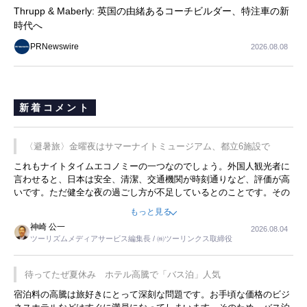
Thrupp & Maberly: 英国の由緒あるコーチビルダー、特注車の新
時代へ
PRNewswire
2026.08.08
新着コメント
〈避暑旅〉金曜夜はサマーナイトミュージアム、都立6施設で
これもナイトタイムエコノミーの一つなのでしょう。外国人観光者に
言わせると、日本は安全、清潔、交通機関が時刻通りなど、評価が高
いです。ただ健全な夜の過ごし方が不足しているとのことです。その
ような意味で、金曜夜にこのようなイベントが行われれば、日本人に
もっと見る
限らず外国人にとっても楽しみが増えるでしょうね。
神崎 公一
2026.08.04
ツーリズムメディアサービス編集長 / ㈱ツーリンクス取締役
待ってたぜ夏休み ホテル高騰で「バス泊」人気
宿泊料の高騰は旅好きにとって深刻な問題です。お手頃な価格のビジ