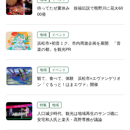
待ってたぜ夏休み 徐福伝説で熊野川に花火60
00発
地域
イベント
浜松市×初音ミク、市内周遊企画を展開 「音
楽の都」を観光PR
地域
イベント
観て、食べて、体験 浜松市×エヴァンゲリオ
ン「ぐるっと！はまエヴァ」開催
特集
地域
人口減少時代、観光は地域再生のサンゴ礁に
安宅和人氏と楽天・髙野専務が議論