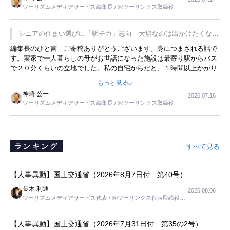
は、従業員に東京ディズニーランドを見学させ、サービス業、接客業
ツーリズムメディアサービス編集長 / ㈱ツーリンクス取締役
の何かを理解してもらっていることです。 もう一つは1800円もする
プレミアムヨーグルトを販売するにあたり、社内に懸念もあったそう
です。永井社長は、駐車場に都内ナンバーの高級外車が停まっている
シニアの住まい選びに「駅チカ」志向 大切なのは出かけたくなる
ことに目をつけ、高級商品でも売れると確信したそうです。今回の記
暮らし
編集長のひと言 ご寄稿ありがとうございます。身につまされる話で
事を懐かしく読みました。
す。実家で一人暮らしの母がお世話になった施設は最寄り駅からバス
で２０分くらいの立地でした。私の自宅からだと、１時間以上かかり
ました。母の住まいから近いという理由で、その施設を選択したので
もっと見る
すが、私と妹にとっては、半日仕事ででした。シニアの住まい選び
神崎 公一
2026.07.16
は、当人だけではなく、世話をする家族の足の便も考えない外池ない
ツーリズムメディアサービス編集長 / ㈱ツーリンクス取締役
と思いました。
ランキング
すべて見る
【人事異動】国土交通省（2026年8月7日付 第40号）
長木 利通
2026.08.06
ツーリズムメディアサービス代表 / ㈱ツーリンクス代表取締役社
長
【人事異動】国土交通省（2026年7月31日付 第35の2号）