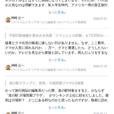
ネスホテルなどはすぐに満員になってしまいます。そのため、バス泊
が人気なのは理解できます。私ｈ学生時代、アメリカ一周の貧乏旅行
をした時は、移動はグレイハウンドバスでした。夕方から夜の便を利
もっと見る
用してホテル代を浮かせていました。ただし、若いからできたことで
神崎 公一
2026.07.27
す。若い人が夜行バスで京都に行った、青森に行ったと聞くと、疲れ
ツーリズムメディアサービス編集長 / ㈱ツーリンクス取締役
が残らないのかなと思ってしまいます。
宇都宮動物園が夏休み企画展「クマと人との距離」を7月20日から
開催
猛暑とクマ出没の報道に接しない日がありません。なぜ、ここ数年、
クマが人里に現れるのか。、万一、クマと遭遇したら、どうしたらい
いのか。テレビを見ながら家族と話しています。死んだふりをするな
んてことは、冗談でもいえません。そんな中で、この企画展はタイム
もっと見る
リーですね。
神崎 公一
2026.07.19
ツーリズムメディアサービス編集長 / ㈱ツーリンクス取締役
道の駅グランプリ、群馬・川場田園プラザが2連覇
かって旅行雑誌の編集長だった際、道の駅特集をすると、かならず
「道の駅 川場田園プラザ」 がランキング上位に顔をだしました。最
初は川場村？ どこにある村なのかと思ったものですが、取材に訪れ
永井 彰一社長にインタビューしたら、興味深い話が次々が飛び出しま
もっと見る
した。プレゼンも巧みで、今でも思い出すことが２つあります。一つ
神崎 公一
2026.07.17