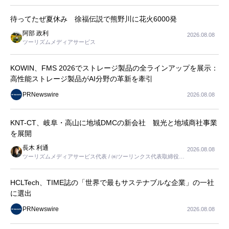
待ってたぜ夏休み 徐福伝説で熊野川に花火6000発
阿部 政利
2026.08.08
ツーリズムメディアサービス
KOWIN、FMS 2026でストレージ製品の全ラインアップを展示：
高性能ストレージ製品がAI分野の革新を牽引
PRNewswire
2026.08.08
KNT-CT、岐阜・高山に地域DMCの新会社 観光と地域商社事業
を展開
長木 利通
2026.08.08
ツーリズムメディアサービス代表 / ㈱ツーリンクス代表取締役社
長
HCLTech、TIME誌の「世界で最もサステナブルな企業」の一社
に選出
PRNewswire
2026.08.08