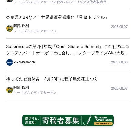
ツーリズムメディアサービス代表 / ㈱ツーリンクス代表取締役社
長
奈良県とJRなど、世界遺産登録機に「飛鳥トラベル」
阿部 政利
2026.08.07
ツーリズムメディアサービス
Supermicroの第7回年次「Open Storage Summit」に21社のエコ
システムパートナーが一堂に会し、エンタープライズAIの大規模
導入に関する実践的なガイダンスを共有
PRNewswire
2026.08.06
待ってたぜ夏休み 8月23日に種子島鉄砲まつり
阿部 政利
2026.08.07
ツーリズムメディアサービス