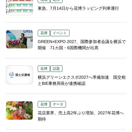
東急、7月14日から花博ラッピング列車運行
花博
イベント
GREEN×EXPO 2027、国際参加者会議を横浜で
開催 71カ国・6国際機関が出席
花博
話題
横浜グリーンエクスポ2027へ準備加速 国交相
とBIE事務局長が連携確認
花博
データ
花店業界、売上高2年ぶり増加、2027年花博へ
期待