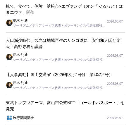
観て、食べて、体験 浜松市×エヴァンゲリオン「ぐるっと！は
まエヴァ」開催
長木 利通
2026.08.07
ツーリズムメディアサービス代表 / ㈱ツーリンクス代表取締役社
長
人口減少時代、観光は地域再生のサンゴ礁に 安宅和人氏と楽
天・髙野専務が議論
長木 利通
2026.08.07
ツーリズムメディアサービス代表 / ㈱ツーリンクス代表取締役社
長
【人事異動】国土交通省（2026年8月7日付 第40の2号）
長木 利通
2026.08.07
ツーリズムメディアサービス代表 / ㈱ツーリンクス代表取締役社
長
東武トップツアーズ、富山市公式NFT「ゴールドパスポート」を
発売
旅行新聞新社
2026.08.07