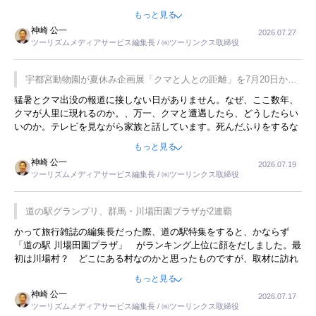
をした時は、移動はグレイハウンドバスでした。夕方から夜の便を利
もっと見る
用してホテル代を浮かせていました。ただし、若いからできたことで
神崎 公一
2026.07.27
す。若い人が夜行バスで京都に行った、青森に行ったと聞くと、疲れ
ツーリズムメディアサービス編集長 / ㈱ツーリンクス取締役
が残らないのかなと思ってしまいます。
宇都宮動物園が夏休み企画展「クマと人との距離」を7月20日から
開催
猛暑とクマ出没の報道に接しない日がありません。なぜ、ここ数年、
クマが人里に現れるのか。、万一、クマと遭遇したら、どうしたらい
いのか。テレビを見ながら家族と話しています。死んだふりをするな
んてことは、冗談でもいえません。そんな中で、この企画展はタイム
もっと見る
リーですね。
神崎 公一
2026.07.19
ツーリズムメディアサービス編集長 / ㈱ツーリンクス取締役
道の駅グランプリ、群馬・川場田園プラザが2連覇
かって旅行雑誌の編集長だった際、道の駅特集をすると、かならず
「道の駅 川場田園プラザ」 がランキング上位に顔をだしました。最
初は川場村？ どこにある村なのかと思ったものですが、取材に訪れ
永井 彰一社長にインタビューしたら、興味深い話が次々が飛び出しま
もっと見る
した。プレゼンも巧みで、今でも思い出すことが２つあります。一つ
神崎 公一
2026.07.17
は、従業員に東京ディズニーランドを見学させ、サービス業、接客業
ツーリズムメディアサービス編集長 / ㈱ツーリンクス取締役
の何かを理解してもらっていることです。 もう一つは1800円もする