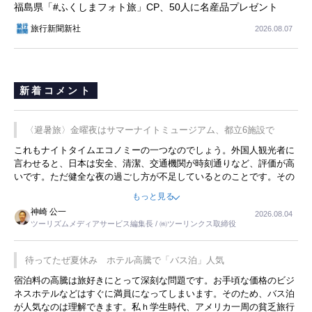
福島県「#ふくしまフォト旅」CP、50人に名産品プレゼント
旅行新聞新社
2026.08.07
新着コメント
〈避暑旅〉金曜夜はサマーナイトミュージアム、都立6施設で
これもナイトタイムエコノミーの一つなのでしょう。外国人観光者に
言わせると、日本は安全、清潔、交通機関が時刻通りなど、評価が高
いです。ただ健全な夜の過ごし方が不足しているとのことです。その
ような意味で、金曜夜にこのようなイベントが行われれば、日本人に
もっと見る
限らず外国人にとっても楽しみが増えるでしょうね。
神崎 公一
2026.08.04
ツーリズムメディアサービス編集長 / ㈱ツーリンクス取締役
待ってたぜ夏休み ホテル高騰で「バス泊」人気
宿泊料の高騰は旅好きにとって深刻な問題です。お手頃な価格のビジ
ネスホテルなどはすぐに満員になってしまいます。そのため、バス泊
が人気なのは理解できます。私ｈ学生時代、アメリカ一周の貧乏旅行