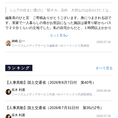
プレミアムヨーグルトを販売するにあたり、社内に懸念もあったそう
です。永井社長は、駐車場に都内ナンバーの高級外車が停まっている
シニアの住まい選びに「駅チカ」志向 大切なのは出かけたくなる
ことに目をつけ、高級商品でも売れると確信したそうです。今回の記
暮らし
編集長のひと言 ご寄稿ありがとうございます。身につまされる話で
事を懐かしく読みました。
す。実家で一人暮らしの母がお世話になった施設は最寄り駅からバス
で２０分くらいの立地でした。私の自宅からだと、１時間以上かかり
ました。母の住まいから近いという理由で、その施設を選択したので
もっと見る
すが、私と妹にとっては、半日仕事ででした。シニアの住まい選び
神崎 公一
2026.07.16
は、当人だけではなく、世話をする家族の足の便も考えない外池ない
ツーリズムメディアサービス編集長 / ㈱ツーリンクス取締役
と思いました。
ランキング
すべて見る
【人事異動】国土交通省（2026年8月7日付 第40号）
長木 利通
2026.08.06
ツーリズムメディアサービス代表 / ㈱ツーリンクス代表取締役社
長
【人事異動】国土交通省（2026年7月31日付 第35の2号）
長木 利通
2026.07.30