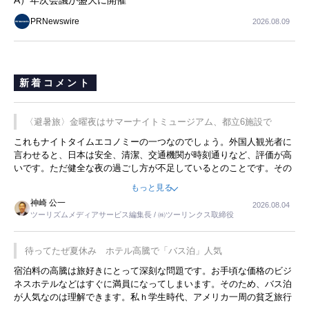
A）年次会議が盛大に開催
PRNewswire
2026.08.09
新着コメント
〈避暑旅〉金曜夜はサマーナイトミュージアム、都立6施設で
これもナイトタイムエコノミーの一つなのでしょう。外国人観光者に
言わせると、日本は安全、清潔、交通機関が時刻通りなど、評価が高
いです。ただ健全な夜の過ごし方が不足しているとのことです。その
ような意味で、金曜夜にこのようなイベントが行われれば、日本人に
もっと見る
限らず外国人にとっても楽しみが増えるでしょうね。
神崎 公一
2026.08.04
ツーリズムメディアサービス編集長 / ㈱ツーリンクス取締役
待ってたぜ夏休み ホテル高騰で「バス泊」人気
宿泊料の高騰は旅好きにとって深刻な問題です。お手頃な価格のビジ
ネスホテルなどはすぐに満員になってしまいます。そのため、バス泊
が人気なのは理解できます。私ｈ学生時代、アメリカ一周の貧乏旅行