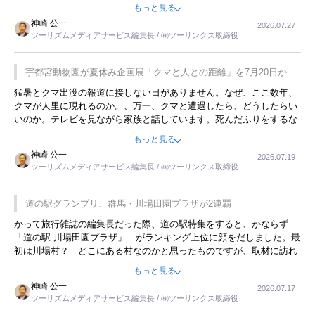
をした時は、移動はグレイハウンドバスでした。夕方から夜の便を利
もっと見る
用してホテル代を浮かせていました。ただし、若いからできたことで
神崎 公一
2026.07.27
す。若い人が夜行バスで京都に行った、青森に行ったと聞くと、疲れ
ツーリズムメディアサービス編集長 / ㈱ツーリンクス取締役
が残らないのかなと思ってしまいます。
宇都宮動物園が夏休み企画展「クマと人との距離」を7月20日から
開催
猛暑とクマ出没の報道に接しない日がありません。なぜ、ここ数年、
クマが人里に現れるのか。、万一、クマと遭遇したら、どうしたらい
いのか。テレビを見ながら家族と話しています。死んだふりをするな
んてことは、冗談でもいえません。そんな中で、この企画展はタイム
もっと見る
リーですね。
神崎 公一
2026.07.19
ツーリズムメディアサービス編集長 / ㈱ツーリンクス取締役
道の駅グランプリ、群馬・川場田園プラザが2連覇
かって旅行雑誌の編集長だった際、道の駅特集をすると、かならず
「道の駅 川場田園プラザ」 がランキング上位に顔をだしました。最
初は川場村？ どこにある村なのかと思ったものですが、取材に訪れ
永井 彰一社長にインタビューしたら、興味深い話が次々が飛び出しま
もっと見る
した。プレゼンも巧みで、今でも思い出すことが２つあります。一つ
神崎 公一
2026.07.17
は、従業員に東京ディズニーランドを見学させ、サービス業、接客業
ツーリズムメディアサービス編集長 / ㈱ツーリンクス取締役
の何かを理解してもらっていることです。 もう一つは1800円もする