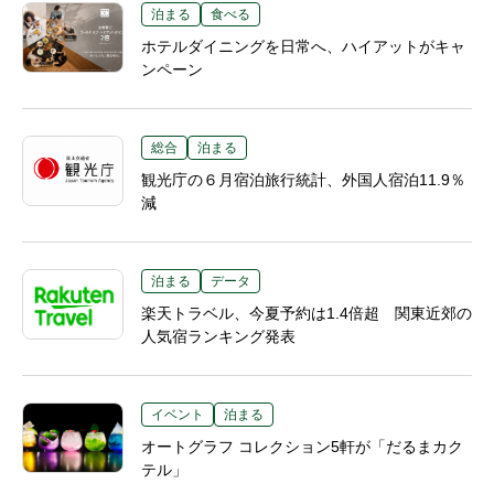
泊まる
食べる
ホテルダイニングを日常へ、ハイアットがキャ
ンペーン
総合
泊まる
観光庁の６月宿泊旅行統計、外国人宿泊11.9％
減
泊まる
データ
楽天トラベル、今夏予約は1.4倍超 関東近郊の
人気宿ランキング発表
イベント
泊まる
オートグラフ コレクション5軒が「だるまカク
テル」