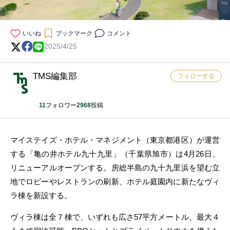
いいね
ブックマーク
コメント
2025/4/25
TMS編集部
フォローする
11
フォロワー
2968
投稿
マイステイズ・ホテル・マネジメント（東京都港区）が運営
する「亀の井ホテル九十九里」（千葉県旭市）は4月26日、
リニューアルオープンする。房総半島の九十九里浜を望む立
地でロビーやレストランの刷新、ホテル庭園内に新たなヴィ
ラ棟を新設する。
ヴィラ棟は全７棟で、いずれも広さ57平方メートル、最大４