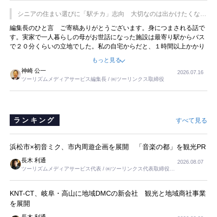
プレミアムヨーグルトを販売するにあたり、社内に懸念もあったそう
です。永井社長は、駐車場に都内ナンバーの高級外車が停まっている
シニアの住まい選びに「駅チカ」志向 大切なのは出かけたくなる
ことに目をつけ、高級商品でも売れると確信したそうです。今回の記
暮らし
編集長のひと言 ご寄稿ありがとうございます。身につまされる話で
事を懐かしく読みました。
す。実家で一人暮らしの母がお世話になった施設は最寄り駅からバス
で２０分くらいの立地でした。私の自宅からだと、１時間以上かかり
ました。母の住まいから近いという理由で、その施設を選択したので
もっと見る
すが、私と妹にとっては、半日仕事ででした。シニアの住まい選び
神崎 公一
2026.07.16
は、当人だけではなく、世話をする家族の足の便も考えない外池ない
ツーリズムメディアサービス編集長 / ㈱ツーリンクス取締役
と思いました。
ランキング
すべて見る
浜松市×初音ミク、市内周遊企画を展開 「音楽の都」を観光PR
長木 利通
2026.08.07
ツーリズムメディアサービス代表 / ㈱ツーリンクス代表取締役社
長
KNT-CT、岐阜・高山に地域DMCの新会社 観光と地域商社事業
を展開