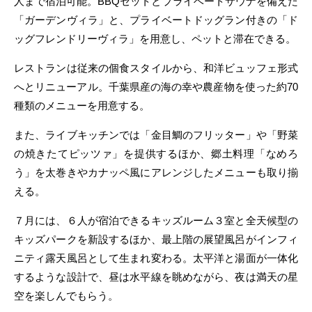
人まで宿泊可能。BBQセットとプライベートサウナを備えた
「ガーデンヴィラ」と、プライベートドッグラン付きの「ド
ッグフレンドリーヴィラ」を用意し、ペットと滞在できる。
レストランは従来の個食スタイルから、和洋ビュッフェ形式
へとリニューアル。千葉県産の海の幸や農産物を使った約70
種類のメニューを用意する。
また、ライブキッチンでは「金目鯛のフリッター」や「野菜
の焼きたてピッツァ」を提供するほか、郷土料理「なめろ
う」を太巻きやカナッペ風にアレンジしたメニューも取り揃
える。
７月には、６人が宿泊できるキッズルーム３室と全天候型の
キッズパークを新設するほか、最上階の展望風呂がインフィ
ニティ露天風呂として生まれ変わる。太平洋と湯面が一体化
するような設計で、昼は水平線を眺めながら、夜は満天の星
空を楽しんでもらう。