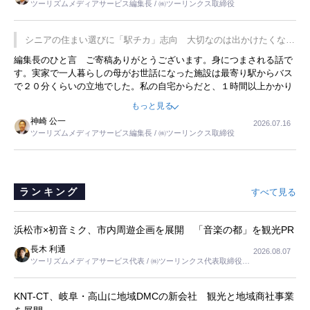
ツーリズムメディアサービス編集長 / ㈱ツーリンクス取締役
の何かを理解してもらっていることです。 もう一つは1800円もする
プレミアムヨーグルトを販売するにあたり、社内に懸念もあったそう
です。永井社長は、駐車場に都内ナンバーの高級外車が停まっている
シニアの住まい選びに「駅チカ」志向 大切なのは出かけたくなる
ことに目をつけ、高級商品でも売れると確信したそうです。今回の記
暮らし
編集長のひと言 ご寄稿ありがとうございます。身につまされる話で
事を懐かしく読みました。
す。実家で一人暮らしの母がお世話になった施設は最寄り駅からバス
で２０分くらいの立地でした。私の自宅からだと、１時間以上かかり
ました。母の住まいから近いという理由で、その施設を選択したので
もっと見る
すが、私と妹にとっては、半日仕事ででした。シニアの住まい選び
神崎 公一
2026.07.16
は、当人だけではなく、世話をする家族の足の便も考えない外池ない
ツーリズムメディアサービス編集長 / ㈱ツーリンクス取締役
と思いました。
ランキング
すべて見る
浜松市×初音ミク、市内周遊企画を展開 「音楽の都」を観光PR
長木 利通
2026.08.07
ツーリズムメディアサービス代表 / ㈱ツーリンクス代表取締役社
長
KNT-CT、岐阜・高山に地域DMCの新会社 観光と地域商社事業