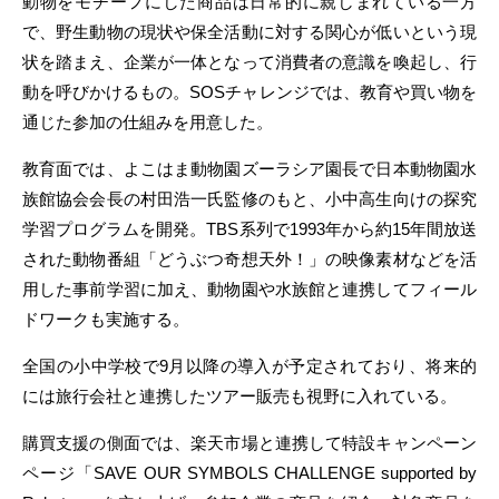
動物をモチーフにした商品は日常的に親しまれている一方
で、野生動物の現状や保全活動に対する関心が低いという現
状を踏まえ、企業が一体となって消費者の意識を喚起し、行
動を呼びかけるもの。SOSチャレンジでは、教育や買い物を
通じた参加の仕組みを用意した。
教育面では、よこはま動物園ズーラシア園長で日本動物園水
族館協会会長の村田浩一氏監修のもと、小中高生向けの探究
学習プログラムを開発。TBS系列で1993年から約15年間放送
された動物番組「どうぶつ奇想天外！」の映像素材などを活
用した事前学習に加え、動物園や水族館と連携してフィール
ドワークも実施する。
全国の小中学校で9月以降の導入が予定されており、将来的
には旅行会社と連携したツアー販売も視野に入れている。
購買支援の側面では、楽天市場と連携して特設キャンペーン
ページ「SAVE OUR SYMBOLS CHALLENGE supported by