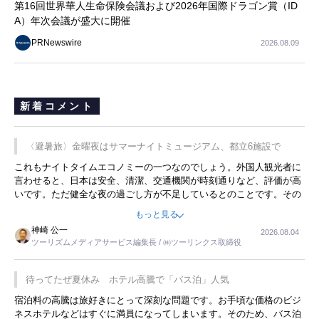
第16回世界華人生命保険会議および2026年国際ドラゴン賞（ID
A）年次会議が盛大に開催
PRNewswire
2026.08.09
新着コメント
〈避暑旅〉金曜夜はサマーナイトミュージアム、都立6施設で
これもナイトタイムエコノミーの一つなのでしょう。外国人観光者に
言わせると、日本は安全、清潔、交通機関が時刻通りなど、評価が高
いです。ただ健全な夜の過ごし方が不足しているとのことです。その
ような意味で、金曜夜にこのようなイベントが行われれば、日本人に
もっと見る
限らず外国人にとっても楽しみが増えるでしょうね。
神崎 公一
2026.08.04
ツーリズムメディアサービス編集長 / ㈱ツーリンクス取締役
待ってたぜ夏休み ホテル高騰で「バス泊」人気
宿泊料の高騰は旅好きにとって深刻な問題です。お手頃な価格のビジ
ネスホテルなどはすぐに満員になってしまいます。そのため、バス泊