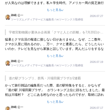
が人気なのは理解できます。私ｈ学生時代、アメリカ一周の貧乏旅行
をした時は、移動はグレイハウンドバスでした。夕方から夜の便を利
もっと見る
用してホテル代を浮かせていました。ただし、若いからできたことで
神崎 公一
2026.07.27
す。若い人が夜行バスで京都に行った、青森に行ったと聞くと、疲れ
ツーリズムメディアサービス編集長 / ㈱ツーリンクス取締役
が残らないのかなと思ってしまいます。
宇都宮動物園が夏休み企画展「クマと人との距離」を7月20日から
開催
猛暑とクマ出没の報道に接しない日がありません。なぜ、ここ数年、
クマが人里に現れるのか。、万一、クマと遭遇したら、どうしたらい
いのか。テレビを見ながら家族と話しています。死んだふりをするな
んてことは、冗談でもいえません。そんな中で、この企画展はタイム
もっと見る
リーですね。
神崎 公一
2026.07.19
ツーリズムメディアサービス編集長 / ㈱ツーリンクス取締役
道の駅グランプリ、群馬・川場田園プラザが2連覇
かって旅行雑誌の編集長だった際、道の駅特集をすると、かならず
「道の駅 川場田園プラザ」 がランキング上位に顔をだしました。最
初は川場村？ どこにある村なのかと思ったものですが、取材に訪れ
永井 彰一社長にインタビューしたら、興味深い話が次々が飛び出しま
もっと見る
した。プレゼンも巧みで、今でも思い出すことが２つあります。一つ
神崎 公一
2026.07.17
は、従業員に東京ディズニーランドを見学させ、サービス業、接客業