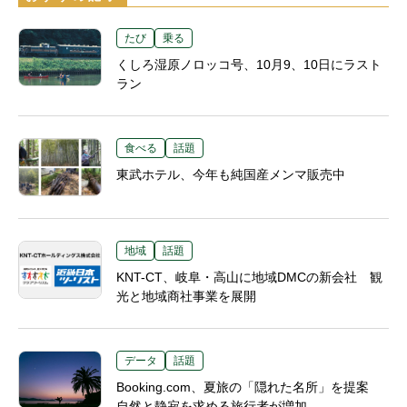
たび
乗る
くしろ湿原ノロッコ号、10月9、10日にラスト
ラン
食べる
話題
東武ホテル、今年も純国産メンマ販売中
地域
話題
KNT-CT、岐阜・高山に地域DMCの新会社 観
光と地域商社事業を展開
データ
話題
Booking.com、夏旅の「隠れた名所」を提案
自然と静寂を求める旅行者が増加