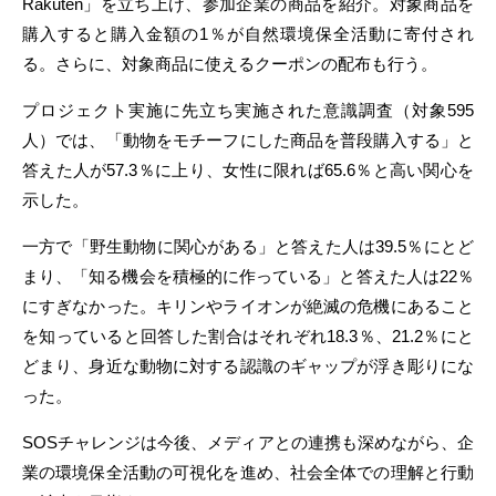
Rakuten」を立ち上げ、参加企業の商品を紹介。対象商品を
購入すると購入金額の1％が自然環境保全活動に寄付され
る。さらに、対象商品に使えるクーポンの配布も行う。
プロジェクト実施に先立ち実施された意識調査（対象595
人）では、「動物をモチーフにした商品を普段購入する」と
答えた人が57.3％に上り、女性に限れば65.6％と高い関心を
示した。
一方で「野生動物に関心がある」と答えた人は39.5％にとど
まり、「知る機会を積極的に作っている」と答えた人は22％
にすぎなかった。キリンやライオンが絶滅の危機にあること
を知っていると回答した割合はそれぞれ18.3％、21.2％にと
どまり、身近な動物に対する認識のギャップが浮き彫りにな
った。
SOSチャレンジは今後、メディアとの連携も深めながら、企
業の環境保全活動の可視化を進め、社会全体での理解と行動