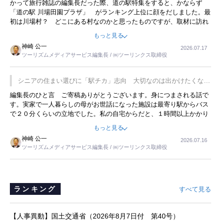
かって旅行雑誌の編集長だった際、道の駅特集をすると、かならず
「道の駅 川場田園プラザ」 がランキング上位に顔をだしました。最
初は川場村？ どこにある村なのかと思ったものですが、取材に訪れ
永井 彰一社長にインタビューしたら、興味深い話が次々が飛び出しま
もっと見る
した。プレゼンも巧みで、今でも思い出すことが２つあります。一つ
神崎 公一
2026.07.17
は、従業員に東京ディズニーランドを見学させ、サービス業、接客業
ツーリズムメディアサービス編集長 / ㈱ツーリンクス取締役
の何かを理解してもらっていることです。 もう一つは1800円もする
プレミアムヨーグルトを販売するにあたり、社内に懸念もあったそう
です。永井社長は、駐車場に都内ナンバーの高級外車が停まっている
シニアの住まい選びに「駅チカ」志向 大切なのは出かけたくなる
ことに目をつけ、高級商品でも売れると確信したそうです。今回の記
暮らし
編集長のひと言 ご寄稿ありがとうございます。身につまされる話で
事を懐かしく読みました。
す。実家で一人暮らしの母がお世話になった施設は最寄り駅からバス
で２０分くらいの立地でした。私の自宅からだと、１時間以上かかり
ました。母の住まいから近いという理由で、その施設を選択したので
もっと見る
すが、私と妹にとっては、半日仕事ででした。シニアの住まい選び
神崎 公一
2026.07.16
は、当人だけではなく、世話をする家族の足の便も考えない外池ない
ツーリズムメディアサービス編集長 / ㈱ツーリンクス取締役
と思いました。
ランキング
すべて見る
【人事異動】国土交通省（2026年8月7日付 第40号）