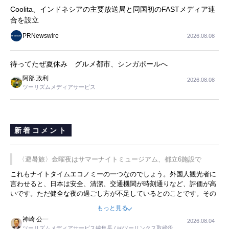
Coolita、インドネシアの主要放送局と同国初のFASTメディア連
合を設立
PRNewswire
2026.08.08
待ってたぜ夏休み グルメ都市、シンガポールへ
阿部 政利
2026.08.08
ツーリズムメディアサービス
新着コメント
〈避暑旅〉金曜夜はサマーナイトミュージアム、都立6施設で
これもナイトタイムエコノミーの一つなのでしょう。外国人観光者に
言わせると、日本は安全、清潔、交通機関が時刻通りなど、評価が高
いです。ただ健全な夜の過ごし方が不足しているとのことです。その
ような意味で、金曜夜にこのようなイベントが行われれば、日本人に
もっと見る
限らず外国人にとっても楽しみが増えるでしょうね。
神崎 公一
2026.08.04
ツーリズムメディアサービス編集長 / ㈱ツーリンクス取締役