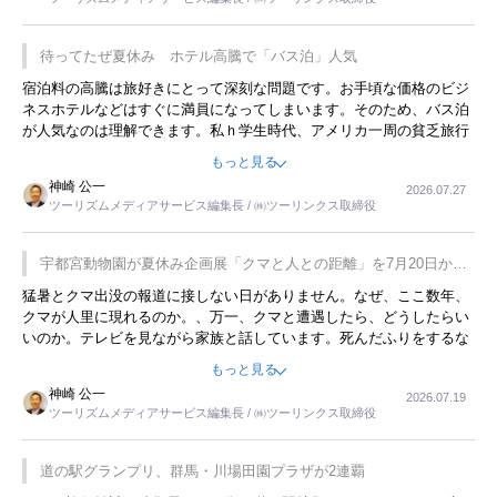
待ってたぜ夏休み ホテル高騰で「バス泊」人気
宿泊料の高騰は旅好きにとって深刻な問題です。お手頃な価格のビジ
ネスホテルなどはすぐに満員になってしまいます。そのため、バス泊
が人気なのは理解できます。私ｈ学生時代、アメリカ一周の貧乏旅行
をした時は、移動はグレイハウンドバスでした。夕方から夜の便を利
もっと見る
用してホテル代を浮かせていました。ただし、若いからできたことで
神崎 公一
2026.07.27
す。若い人が夜行バスで京都に行った、青森に行ったと聞くと、疲れ
ツーリズムメディアサービス編集長 / ㈱ツーリンクス取締役
が残らないのかなと思ってしまいます。
宇都宮動物園が夏休み企画展「クマと人との距離」を7月20日から
開催
猛暑とクマ出没の報道に接しない日がありません。なぜ、ここ数年、
クマが人里に現れるのか。、万一、クマと遭遇したら、どうしたらい
いのか。テレビを見ながら家族と話しています。死んだふりをするな
んてことは、冗談でもいえません。そんな中で、この企画展はタイム
もっと見る
リーですね。
神崎 公一
2026.07.19
ツーリズムメディアサービス編集長 / ㈱ツーリンクス取締役
道の駅グランプリ、群馬・川場田園プラザが2連覇