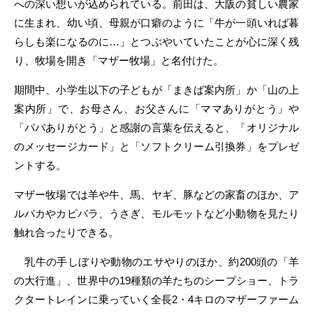
への深い想いが込められている。前田は、大阪の貧しい農家
に生まれ、幼い頃、母親が口癖のように「牛が一頭いれば暮
らしも楽になるのに…」とつぶやいていたことが心に深く残
り、牧場を開き「マザー牧場」と名付けた。
期間中、小学生以下の子どもが「まきば案内所」か「山の上
案内所」で、お母さん、お父さんに「ママありがとう」や
「パパありがとう」と感謝の言葉を伝えると、「オリジナル
のメッセージカード」と「ソフトクリーム引換券」をプレゼ
ントする。
マザー牧場では羊や牛、馬、ヤギ、豚などの家畜のほか、ア
ルパカやカピバラ、うさぎ、モルモットなど小動物を見たり
触れ合ったりできる。
乳牛の手しぼりや動物のエサやりのほか、約200頭の「羊
の大行進」、世界中の19種類の羊たちのシープショー、トラ
クタートレインに乗っていく全長2・4キロのマザーファーム