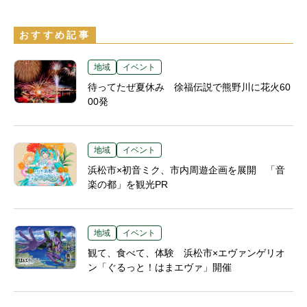
おすすめ記事
地域
イベント
待ってたぜ夏休み 徐福伝説で熊野川に花火60
00発
地域
イベント
浜松市×初音ミク、市内周遊企画を展開 「音
楽の都」を観光PR
地域
イベント
観て、食べて、体験 浜松市×エヴァンゲリオ
ン「ぐるっと！はまエヴァ」開催