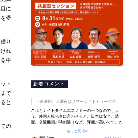
年目に
修を受
前借り
早けれ
れる中
ロット
新着コメント
れまで
〈避暑旅〉金曜夜はサマーナイトミュージア
いると
ム、都立6施設で
これもナイトタイムエコノミーの一つなのでしょ
う。外国人観光者に言わせると、日本は安全、清
潔、交通機関が時刻通りなど、評価が高いです。た
しての
だ健全な夜の過ごし方が不足しているとのことで
もっと見る
す。そのような意味で、金曜夜にこのようなイベン
神崎 公一