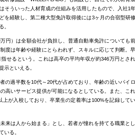
はそういった人材育成の仕組みを活用したもので、入社1
どを経験し、第二種大型免許取得後には3ヶ月の合宿型研
る。
0万円）は全額会社が負担し、普通自動車免許についても
価制度は年齢や経験にとらわれず、スキルに応じて判断。
を目指せるという。これは高卒の平均年収が約346万円とさ
提示といえる。
者の過半数を10代～20代が占めており、年齢の近いパイ
性の高いサービス提供が可能になるとしている。また、こ
30名以上が入校しており、卒業生の定着率は100%を記録して
の未来は人から始まる」とし、若者が憧れを持てる職業と
ている。