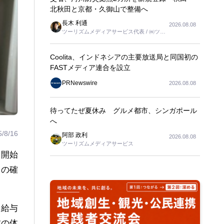
北秋田と京都・久御山で整備へ
長木 利通
2026.08.08
ツーリズムメディアサービス代表 / ㈱ツー
リンクス代表取締役社長
Coolita、インドネシアの主要放送局と同国初の
FASTメディア連合を設立
PRNewswire
2026.08.08
待ってたぜ夏休み グルメ都市、シンガポール
へ
5/8/16
阿部 政利
2026.08.08
ツーリズムメディアサービス
を開始
層の確
、給与
成の体