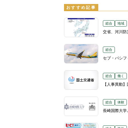
おすすめ記事
総合
地域
交省、河川防
総合
セブ・パシフ
総合
働く
【人事異動】国
総合
体験
長崎国際大学