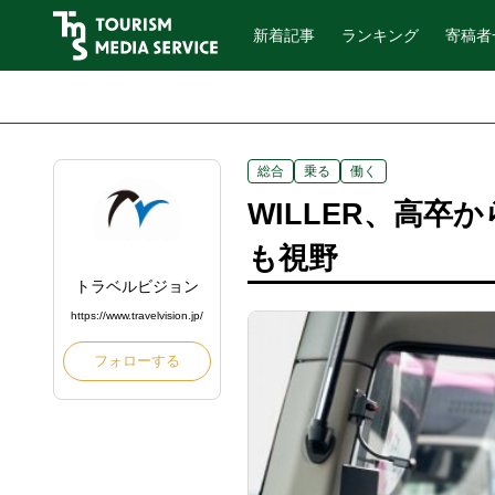
新着記事
ランキング
寄稿者
総合
乗る
働く
WILLER、高卒
も視野
トラベルビジョン
https://www.travelvision.jp/
フォローする