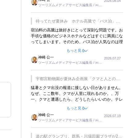
2026.08.04
トが行われれば、日本人に限らず外国人にとっても
ツーリズムメディアサービス編集長 / ㈱ツ
楽しみが増えるでしょうね。
ーリンクス取締役
待ってたぜ夏休み ホテル高騰で「バス泊」人
気
宿泊料の高騰は旅好きにとって深刻な問題です。お
手頃な価格のビジネスホテルなどはすぐに満員にな
ってしまいます。そのため、バス泊が人気なのは理
解できます。私ｈ学生時代、アメリカ一周の貧乏旅
もっと見る
行をした時は、移動はグレイハウンドバスでした。
神崎 公一
2026.07.27
夕方から夜の便を利用してホテル代を浮かせていま
ツーリズムメディアサービス編集長 / ㈱ツ
した。ただし、若いからできたことです。若い人が
ーリンクス取締役
夜行バスで京都に行った、青森に行ったと聞くと、
疲れが残らないのかなと思ってしまいます。
宇都宮動物園が夏休み企画展「クマと人との距
離」を7月20日から開催
猛暑とクマ出没の報道に接しない日がありません。
なぜ、ここ数年、クマが人里に現れるのか。、万
一、クマと遭遇したら、どうしたらいいのか。テレ
ビを見ながら家族と話しています。死んだふりをす
もっと見る
るなんてことは、冗談でもいえません。そんな中
神崎 公一
2026.07.19
で、この企画展はタイムリーですね。
ツーリズムメディアサービス編集長 / ㈱ツ
ーリンクス取締役
道の駅グランプリ、群馬・川場田園プラザが2連