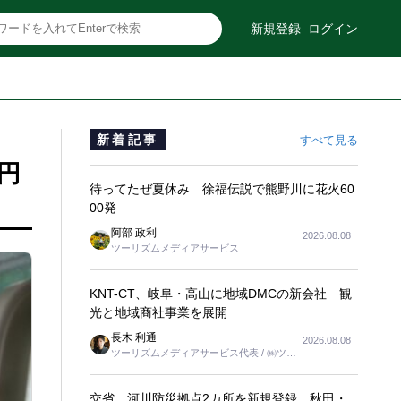
新規登録
ログイン
新着記事
すべて見る
円
待ってたぜ夏休み 徐福伝説で熊野川に花火60
00発
阿部 政利
2026.08.08
ツーリズムメディアサービス
KNT-CT、岐阜・高山に地域DMCの新会社 観
光と地域商社事業を展開
長木 利通
2026.08.08
ツーリズムメディアサービス代表 / ㈱ツー
リンクス代表取締役社長
交省、河川防災拠点2カ所を新規登録 秋田・