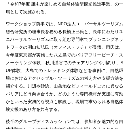
「令和7年度 誰もが楽しめる自然体験型観光推進事業」の一
環として実施される。
ワークショップ前半では、NPO法人ユニバーサルツーリズム
総合研究所の理事長を務める長橋正巳氏と、長年にわたりユ
ニバーサルツーリズムに取り組む専門家でプランニングネッ
トワークの渕山知弘氏（オフィス・フチ）が登壇。両氏は、
今年度東京都が実施した八丈島でのバリアフリービーチ・ス
ノーケリング体験、秋川渓谷でのチェアリングや川釣り、S
UP体験、大島でのトレッキング体験などを事例に、自然環
境におけるアクセシブル・ツーリズムの考え方や支援方法を
紹介する。川辺や砂浜、山岳地などフィールドごとに異なる
バリアにどう向き合うか、どのような専門機材が支援に有効
かといった実務的な視点も解説し、現場で求められる自然体
験支援のあり方を共有する。
後半のグループディスカッションでは、参加者が魅力的な自