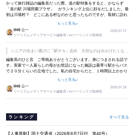
かって旅行雑誌の編集長だった際、道の駅特集をすると、かならず
「道の駅 川場田園プラザ」 がランキング上位に顔をだしました。最
初は川場村？ どこにある村なのかと思ったものですが、取材に訪れ
永井 彰一社長にインタビューしたら、興味深い話が次々が飛び出しま
もっと見る
した。プレゼンも巧みで、今でも思い出すことが２つあります。一つ
神崎 公一
2026.07.17
は、従業員に東京ディズニーランドを見学させ、サービス業、接客業
ツーリズムメディアサービス編集長 / ㈱ツーリンクス取締役
の何かを理解してもらっていることです。 もう一つは1800円もする
プレミアムヨーグルトを販売するにあたり、社内に懸念もあったそう
です。永井社長は、駐車場に都内ナンバーの高級外車が停まっている
シニアの住まい選びに「駅チカ」志向 大切なのは出かけたくなる
ことに目をつけ、高級商品でも売れると確信したそうです。今回の記
暮らし
編集長のひと言 ご寄稿ありがとうございます。身につまされる話で
事を懐かしく読みました。
す。実家で一人暮らしの母がお世話になった施設は最寄り駅からバス
で２０分くらいの立地でした。私の自宅からだと、１時間以上かかり
ました。母の住まいから近いという理由で、その施設を選択したので
もっと見る
すが、私と妹にとっては、半日仕事ででした。シニアの住まい選び
神崎 公一
2026.07.16
は、当人だけではなく、世話をする家族の足の便も考えない外池ない
ツーリズムメディアサービス編集長 / ㈱ツーリンクス取締役
と思いました。
ランキング
すべて見る
【人事異動】国土交通省（2026年8月7日付 第40号）