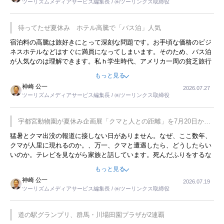
ツーリズムメディアサービス編集長 / ㈱ツーリンクス取締役
待ってたぜ夏休み ホテル高騰で「バス泊」人気
宿泊料の高騰は旅好きにとって深刻な問題です。お手頃な価格のビジ
ネスホテルなどはすぐに満員になってしまいます。そのため、バス泊
が人気なのは理解できます。私ｈ学生時代、アメリカ一周の貧乏旅行
をした時は、移動はグレイハウンドバスでした。夕方から夜の便を利
もっと見る
用してホテル代を浮かせていました。ただし、若いからできたことで
神崎 公一
2026.07.27
す。若い人が夜行バスで京都に行った、青森に行ったと聞くと、疲れ
ツーリズムメディアサービス編集長 / ㈱ツーリンクス取締役
が残らないのかなと思ってしまいます。
宇都宮動物園が夏休み企画展「クマと人との距離」を7月20日から
開催
猛暑とクマ出没の報道に接しない日がありません。なぜ、ここ数年、
クマが人里に現れるのか。、万一、クマと遭遇したら、どうしたらい
いのか。テレビを見ながら家族と話しています。死んだふりをするな
んてことは、冗談でもいえません。そんな中で、この企画展はタイム
もっと見る
リーですね。
神崎 公一
2026.07.19
ツーリズムメディアサービス編集長 / ㈱ツーリンクス取締役
道の駅グランプリ、群馬・川場田園プラザが2連覇