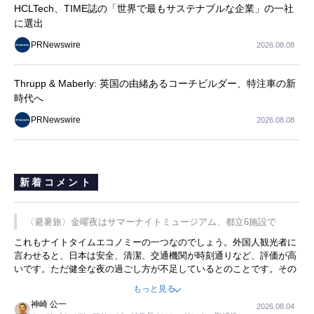
HCLTech、TIME誌の「世界で最もサステナブルな企業」の一社
に選出
PRNewswire
2026.08.08
Thrupp & Maberly: 英国の由緒あるコーチビルダー、特注車の新
時代へ
PRNewswire
2026.08.08
新着コメント
〈避暑旅〉金曜夜はサマーナイトミュージアム、都立6施設で
これもナイトタイムエコノミーの一つなのでしょう。外国人観光者に
言わせると、日本は安全、清潔、交通機関が時刻通りなど、評価が高
いです。ただ健全な夜の過ごし方が不足しているとのことです。その
ような意味で、金曜夜にこのようなイベントが行われれば、日本人に
もっと見る
限らず外国人にとっても楽しみが増えるでしょうね。
神崎 公一
2026.08.04