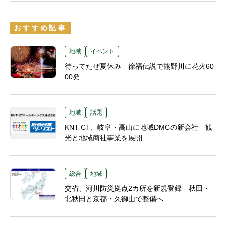
おすすめ記事
地域
イベント
待ってたぜ夏休み 徐福伝説で熊野川に花火60
00発
地域
話題
KNT-CT、岐阜・高山に地域DMCの新会社 観
光と地域商社事業を展開
総合
地域
交省、河川防災拠点2カ所を新規登録 秋田・
北秋田と京都・久御山で整備へ