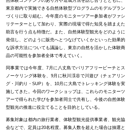
然体験コンテンツのあり方や造成方法を話し合うとともに、
東京都内で実施できる自然体験型プログラムのモデルプラン
づくりに取り組む。今年度のモニターツアー参加者がファシ
リテーターとして加わり、実際の現場で得た知見を踏まえた
助言を行う点も特徴だ。また、自然体験型観光をどのように
発信し、どのように販売へとつなげていくかといった効果的
な訴求方法についても議論し、東京の自然を活かした体験商
品の可能性を参加者全体で考えていく。
同事業では今年度、7月に八丈島でバリアフリービーチとス
ノーケリング体験を、9月に秋川渓谷で川遊び（チェアリン
グ・川釣り・SUP）を、10月に大島でトレッキング体験を実
施してきた。今回のワークショップは、これらのモニターツ
アーで得られた学びを参加者同士で共有し、今後の自然体験
型観光の推進に役立てることを目的としている。
募集対象は都内の旅行業者、体験型観光提供事業者、観光協
会などで、定員は20名程度。募集人数を超えた場合は抽選と