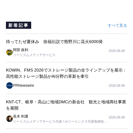
新着記事
すべて見る
待ってたぜ夏休み 徐福伝説で熊野川に花火6000発
阿部 政利
2026.08.08
ツーリズムメディアサービス
KOWIN、FMS 2026でストレージ製品の全ラインアップを展示：
高性能ストレージ製品がAI分野の革新を牽引
PRNewswire
2026.08.08
KNT-CT、岐阜・高山に地域DMCの新会社 観光と地域商社事業
を展開
長木 利通
2026.08.08
ツーリズムメディアサービス代表 / ㈱ツーリンクス代表取締役社
長