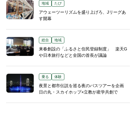
地域
たび
アウェーツーリズムを盛り上げろ、Jリーグあ
す開幕
総合
地域
来春創設の「ふるさと住民登録制度」 楽天G
や日本旅行などと全国の首長が議論
乗る
体験
夜景と都市伝説を巡る夜のバスツアーを企画
日の丸・スカイホップ×立教が産学共創で