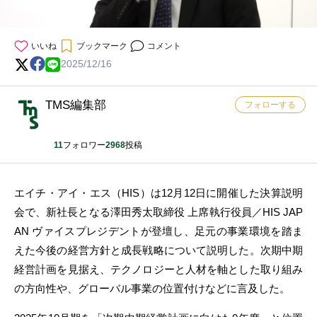
いいね
ブックマーク
コメント
2025/12/16
TMS編集部
フォローする
11
フォロワー
2968
投稿
エイチ・アイ・エス（HIS）は12月12日に開催した決算説明
会で、新社長となる澤田秀太取締役 上席執行役員／HIS JAP
AN ヴァイスプレジデントが登壇し、足元の事業環境を踏ま
えた今後の経営方針と成長戦略について説明した。次期中期
経営計画を見据え、テクノロジーと人材を軸とした取り組み
の方向性や、グローバル事業の位置付けなどに言及した。