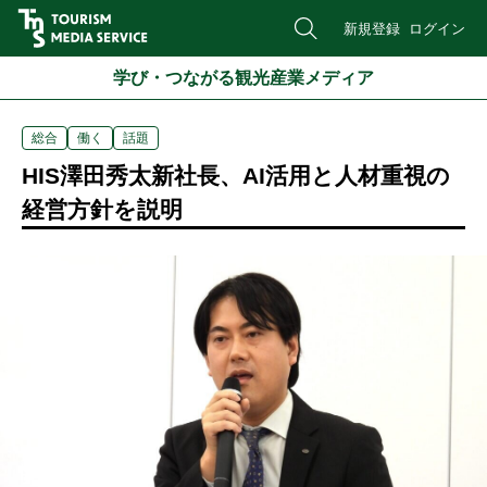
新規登録
ログイン
学び・つながる観光産業メディア
総合
働く
話題
HIS澤田秀太新社長、AI活用と人材重視の
経営方針を説明