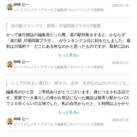
リーですね。
神崎 公一
2026.07.19
ツーリズムメディアサービス編集長 / ㈱ツーリンクス取締役
道の駅グランプリ、群馬・川場田園プラザが2連覇
かって旅行雑誌の編集長だった際、道の駅特集をすると、かならず
「道の駅 川場田園プラザ」 がランキング上位に顔をだしました。最
初は川場村？ どこにある村なのかと思ったものですが、取材に訪れ
永井 彰一社長にインタビューしたら、興味深い話が次々が飛び出しま
もっと見る
した。プレゼンも巧みで、今でも思い出すことが２つあります。一つ
神崎 公一
2026.07.17
は、従業員に東京ディズニーランドを見学させ、サービス業、接客業
ツーリズムメディアサービス編集長 / ㈱ツーリンクス取締役
の何かを理解してもらっていることです。 もう一つは1800円もする
プレミアムヨーグルトを販売するにあたり、社内に懸念もあったそう
です。永井社長は、駐車場に都内ナンバーの高級外車が停まっている
シニアの住まい選びに「駅チカ」志向 大切なのは出かけたくなる
ことに目をつけ、高級商品でも売れると確信したそうです。今回の記
暮らし
編集長のひと言 ご寄稿ありがとうございます。身につまされる話で
事を懐かしく読みました。
す。実家で一人暮らしの母がお世話になった施設は最寄り駅からバス
で２０分くらいの立地でした。私の自宅からだと、１時間以上かかり
ました。母の住まいから近いという理由で、その施設を選択したので
もっと見る
すが、私と妹にとっては、半日仕事ででした。シニアの住まい選び
神崎 公一
2026.07.16
は、当人だけではなく、世話をする家族の足の便も考えない外池ない
ツーリズムメディアサービス編集長 / ㈱ツーリンクス取締役
と思いました。