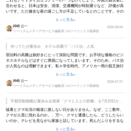
これもナイトタイムエコノミーの一つなのでしょう。外国人観光者に
言わせると、日本は安全、清潔、交通機関が時刻通りなど、評価が高
いです。ただ健全な夜の過ごし方が不足しているとのことです。その
ような意味で、金曜夜にこのようなイベントが行われれば、日本人に
もっと見る
限らず外国人にとっても楽しみが増えるでしょうね。
神崎 公一
2026.08.04
ツーリズムメディアサービス編集長 / ㈱ツーリンクス取締役
待ってたぜ夏休み ホテル高騰で「バス泊」人気
宿泊料の高騰は旅好きにとって深刻な問題です。お手頃な価格のビジ
ネスホテルなどはすぐに満員になってしまいます。そのため、バス泊
が人気なのは理解できます。私ｈ学生時代、アメリカ一周の貧乏旅行
をした時は、移動はグレイハウンドバスでした。夕方から夜の便を利
もっと見る
用してホテル代を浮かせていました。ただし、若いからできたことで
神崎 公一
2026.07.27
す。若い人が夜行バスで京都に行った、青森に行ったと聞くと、疲れ
ツーリズムメディアサービス編集長 / ㈱ツーリンクス取締役
が残らないのかなと思ってしまいます。
宇都宮動物園が夏休み企画展「クマと人との距離」を7月20日から
開催
猛暑とクマ出没の報道に接しない日がありません。なぜ、ここ数年、
クマが人里に現れるのか。、万一、クマと遭遇したら、どうしたらい
いのか。テレビを見ながら家族と話しています。死んだふりをするな
んてことは、冗談でもいえません。そんな中で、この企画展はタイム
もっと見る