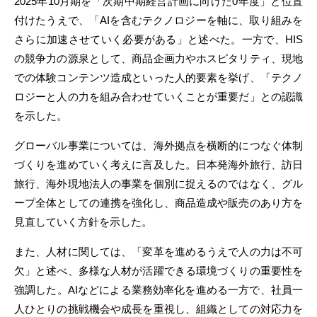
2025年10月期を「次期中期経営計画に向けた0年度」と位置
付けたうえで、「AIを含むテクノロジーを軸に、取り組みを
さらに加速させていく必要がある」と述べた。一方で、HIS
の競争力の源泉として、商品企画力やホスピタリティ、現地
での体験コンテンツ造成といった人的要素を挙げ、「テクノ
ロジーと人の力を組み合わせていくことが重要だ」との認識
を示した。
グローバル事業については、海外拠点を横断的につなぐ体制
づくりを進めていく考えに言及した。日本発海外旅行、訪日
旅行、海外現地法人の事業を個別に捉えるのではなく、グル
ープ全体としての連携を強化し、商品造成や販売のあり方を
見直していく方針を示した。
また、人材に関しては、「変革を進めるうえで人の力は不可
欠」と述べ、多様な人材が活躍できる環境づくりの重要性を
強調した。AIなどによる業務効率化を進める一方で、社員一
人ひとりの挑戦機会や成長を重視し、組織としての対応力を