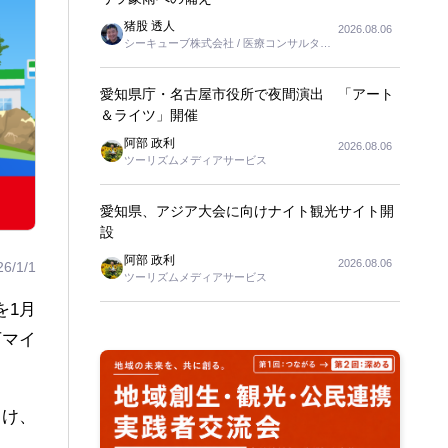
猪股 透人
2026.08.06
シーキューブ株式会社 / 医療コンサルタン
ト
愛知県庁・名古屋市役所で夜間演出 「アート
＆ライツ」開催
阿部 政利
2026.08.06
ツーリズムメディアサービス
愛知県、アジア大会に向けナイト観光サイト開
設
阿部 政利
2026.08.06
26/1/1
ツーリズムメディアサービス
を1月
万マイ
受け、