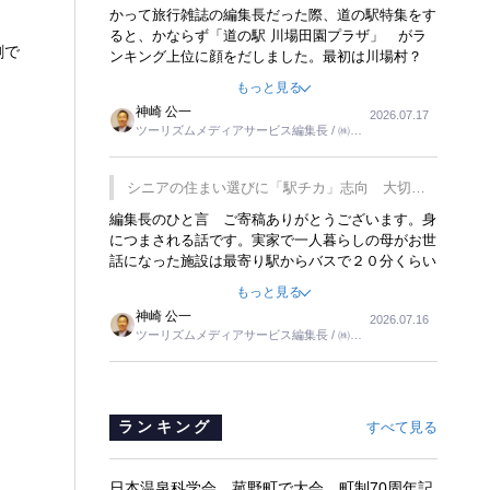
覇
かって旅行雑誌の編集長だった際、道の駅特集をす
ると、かならず「道の駅 川場田園プラザ」 がラ
創で
ンキング上位に顔をだしました。最初は川場村？
どこにある村なのかと思ったものですが、取材に訪
もっと見る
れ永井 彰一社長にインタビューしたら、興味深い
神崎 公一
2026.07.17
話が次々が飛び出しました。プレゼンも巧みで、今
ツーリズムメディアサービス編集長 / ㈱ツ
でも思い出すことが２つあります。一つは、従業員
ーリンクス取締役
に東京ディズニーランドを見学させ、サービス業、
接客業の何かを理解してもらっていることです。
シニアの住まい選びに「駅チカ」志向 大切な
もう一つは1800円もするプレミアムヨーグルトを
のは出かけたくなる暮らし
編集長のひと言 ご寄稿ありがとうございます。身
販売するにあたり、社内に懸念もあったそうです。
につまされる話です。実家で一人暮らしの母がお世
永井社長は、駐車場に都内ナンバーの高級外車が停
話になった施設は最寄り駅からバスで２０分くらい
まっていることに目をつけ、高級商品でも売れると
の立地でした。私の自宅からだと、１時間以上かか
確信したそうです。今回の記事を懐かしく読みまし
もっと見る
りました。母の住まいから近いという理由で、その
た。
神崎 公一
2026.07.16
施設を選択したのですが、私と妹にとっては、半日
ツーリズムメディアサービス編集長 / ㈱ツ
仕事ででした。シニアの住まい選びは、当人だけで
ーリンクス取締役
はなく、世話をする家族の足の便も考えない外池な
いと思いました。
ランキング
すべて見る
日本温泉科学会、菰野町で大会 町制70周年記