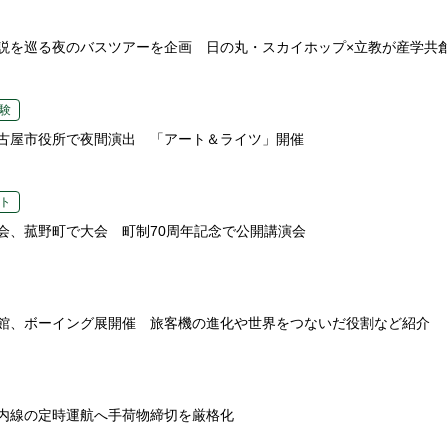
説を巡る夜のバスツアーを企画 日の丸・スカイホップ×立教が産学共
験
古屋市役所で夜間演出 「アート＆ライツ」開催
ト
会、菰野町で大会 町制70周年記念で公開講演会
館、ボーイング展開催 旅客機の進化や世界をつないだ役割など紹介
内線の定時運航へ手荷物締切を厳格化