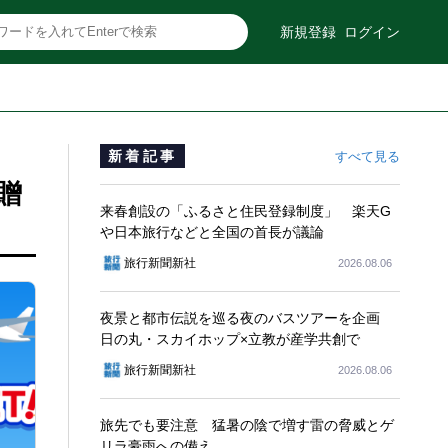
新規登録
ログイン
新着記事
すべて見る
贈
来春創設の「ふるさと住民登録制度」 楽天G
や日本旅行などと全国の首長が議論
旅行新聞新社
2026.08.06
夜景と都市伝説を巡る夜のバスツアーを企画
日の丸・スカイホップ×立教が産学共創で
旅行新聞新社
2026.08.06
旅先でも要注意 猛暑の陰で増す雷の脅威とゲ
リラ豪雨への備え