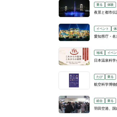
乗る
体験
夜景と都市伝
イベント
体
愛知県庁・名
地域
イベン
日本温泉科学
たび
乗る
航空科学博物
総合
乗る
羽田空港、国