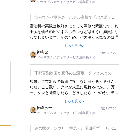
ツーリズムメディアサービス編集長 / ㈱ツ
楽しみが増えるでしょうね。
ーリンクス取締役
待ってたぜ夏休み ホテル高騰で「バス泊」人
気
宿泊料の高騰は旅好きにとって深刻な問題です。お
手頃な価格のビジネスホテルなどはすぐに満員にな
ってしまいます。そのため、バス泊が人気なのは理
解できます。私ｈ学生時代、アメリカ一周の貧乏旅
もっと見る
行をした時は、移動はグレイハウンドバスでした。
神崎 公一
2026.07.27
夕方から夜の便を利用してホテル代を浮かせていま
ツーリズムメディアサービス編集長 / ㈱ツ
した。ただし、若いからできたことです。若い人が
ーリンクス取締役
夜行バスで京都に行った、青森に行ったと聞くと、
疲れが残らないのかなと思ってしまいます。
宇都宮動物園が夏休み企画展「クマと人との距
離」を7月20日から開催
猛暑とクマ出没の報道に接しない日がありません。
なぜ、ここ数年、クマが人里に現れるのか。、万
一、クマと遭遇したら、どうしたらいいのか。テレ
ビを見ながら家族と話しています。死んだふりをす
もっと見る
るなんてことは、冗談でもいえません。そんな中
神崎 公一
2026.07.19
で、この企画展はタイムリーですね。
ツーリズムメディアサービス編集長 / ㈱ツ
ーリンクス取締役
道の駅グランプリ、群馬・川場田園プラザが2連