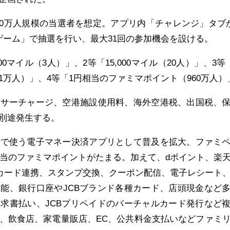
000万人規模の当選者を想定。アプリ内「チャレンジ」タブ
ゲーム」で抽選を行い、最大31回の参加機会を設ける。
000マイル（3人）」、2等「15,000マイル（20人）」、3等「
万人）」、4等「1円相当のファミマポイント（960万人）
油サーチャージ、空港施設使用料、海外空港税、出国税、
別途発生する。
ンで使う電子マネー決済アプリとして普及を拡大。ファミ
円相当のファミマポイントがたまる。加えて、dポイント、楽
カード連携、スタンプ交換、クーポン配信、電子レシート
能、銀行口座やJCBブランド各種カード、店頭現金など
求書払い、JCBプリペイドのバーチャルカード発行など
、飲食店、家電量販店、EC、公共料金支払いなどファミ