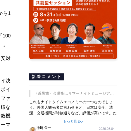
から1
100
」。
保安対
新着コメント
ペイ決
天ポイ
〈避暑旅〉金曜夜はサマーナイトミュージア
、ファ
ム、都立6施設で
これもナイトタイムエコノミーの一つなのでしょ
多様な
う。外国人観光者に言わせると、日本は安全、清
潔、交通機関が時刻通りなど、評価が高いです。た
複数機
だ健全な夜の過ごし方が不足しているとのことで
もっと見る
す。そのような意味で、金曜夜にこのようなイベン
リーマ
神崎 公一
2026.08.04
トが行われれば、日本人に限らず外国人にとっても