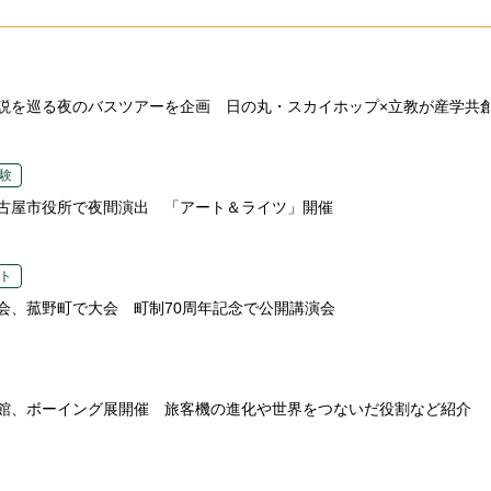
説を巡る夜のバスツアーを企画 日の丸・スカイホップ×立教が産学共
験
古屋市役所で夜間演出 「アート＆ライツ」開催
ト
会、菰野町で大会 町制70周年記念で公開講演会
館、ボーイング展開催 旅客機の進化や世界をつないだ役割など紹介