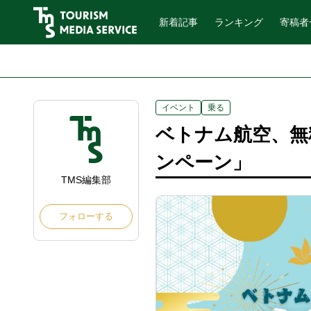
新着記事
ランキング
寄稿者
イベント
乗る
ベトナム航空、無
ンペーン」
TMS編集部
フォローする