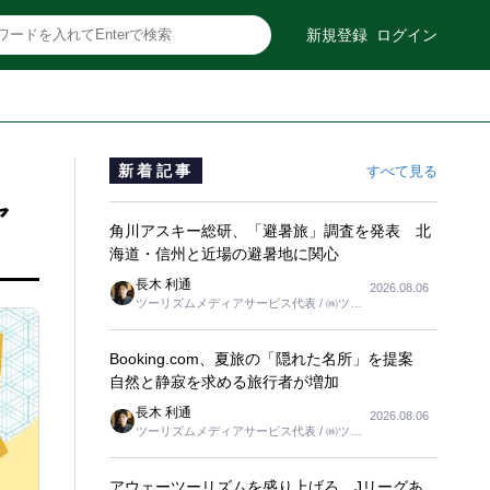
新規登録
ログイン
新着記事
すべて見る
ャ
角川アスキー総研、「避暑旅」調査を発表 北
海道・信州と近場の避暑地に関心
長木 利通
2026.08.06
ツーリズムメディアサービス代表 / ㈱ツー
リンクス代表取締役社長
Booking.com、夏旅の「隠れた名所」を提案
自然と静寂を求める旅行者が増加
長木 利通
2026.08.06
ツーリズムメディアサービス代表 / ㈱ツー
リンクス代表取締役社長
アウェーツーリズムを盛り上げろ、Jリーグあ