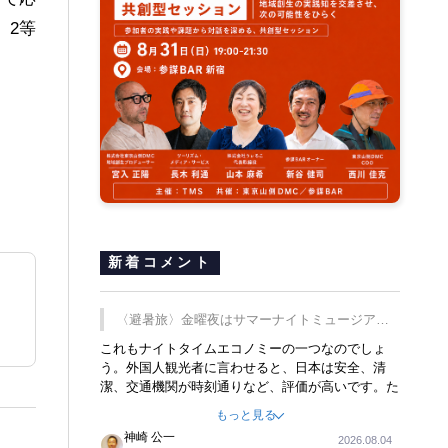
、2等
新着コメント
〈避暑旅〉金曜夜はサマーナイトミュージア
ム、都立6施設で
これもナイトタイムエコノミーの一つなのでしょ
う。外国人観光者に言わせると、日本は安全、清
潔、交通機関が時刻通りなど、評価が高いです。た
だ健全な夜の過ごし方が不足しているとのことで
もっと見る
す。そのような意味で、金曜夜にこのようなイベン
神崎 公一
2026.08.04
トが行われれば、日本人に限らず外国人にとっても