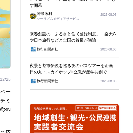
す開幕
阿部 政利
2026.08.06
ツーリズムメディアサービス
来春創設の「ふるさと住民登録制度」 楽天G
や日本旅行などと全国の首長が議論
旅行新聞新社
2026.08.06
夜景と都市伝説を巡る夜のバスツアーを企画
日の丸・スカイホップ×立教が産学共創で
12/25
旅行新聞新社
2026.08.06
ンペー
ーチミ
式SN
けで応