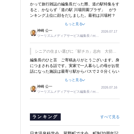
覇
かって旅行雑誌の編集長だった際、道の駅特集をす
ると、かならず「道の駅 川場田園プラザ」 がラ
ンキング上位に顔をだしました。最初は川場村？
どこにある村なのかと思ったものですが、取材に訪
もっと見る
れ永井 彰一社長にインタビューしたら、興味深い
神崎 公一
2026.07.17
話が次々が飛び出しました。プレゼンも巧みで、今
ツーリズムメディアサービス編集長 / ㈱ツ
でも思い出すことが２つあります。一つは、従業員
ーリンクス取締役
に東京ディズニーランドを見学させ、サービス業、
接客業の何かを理解してもらっていることです。
シニアの住まい選びに「駅チカ」志向 大切な
もう一つは1800円もするプレミアムヨーグルトを
のは出かけたくなる暮らし
編集長のひと言 ご寄稿ありがとうございます。身
販売するにあたり、社内に懸念もあったそうです。
につまされる話です。実家で一人暮らしの母がお世
永井社長は、駐車場に都内ナンバーの高級外車が停
話になった施設は最寄り駅からバスで２０分くらい
まっていることに目をつけ、高級商品でも売れると
の立地でした。私の自宅からだと、１時間以上かか
確信したそうです。今回の記事を懐かしく読みまし
もっと見る
りました。母の住まいから近いという理由で、その
た。
神崎 公一
2026.07.16
施設を選択したのですが、私と妹にとっては、半日
ツーリズムメディアサービス編集長 / ㈱ツ
仕事ででした。シニアの住まい選びは、当人だけで
ーリンクス取締役
はなく、世話をする家族の足の便も考えない外池な
いと思いました。
ランキング
すべて見る
日本温泉科学会、菰野町で大会 町制70周年記