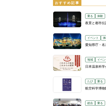
おすすめ記事
乗る
体験
夜景と都市伝
イベント
体
愛知県庁・名
地域
イベン
日本温泉科学
たび
乗る
航空科学博物
総合
乗る