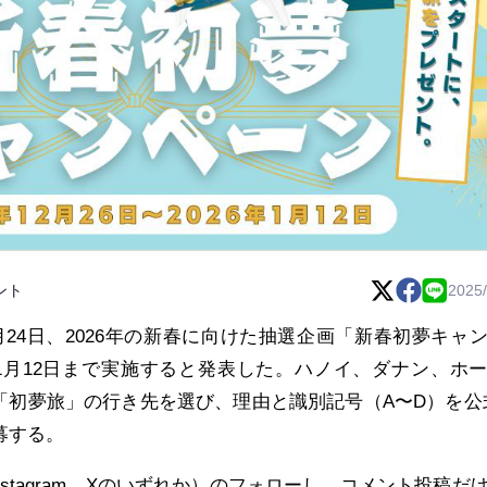
ント
2025/
月24日、2026年の新春に向けた抽選企画「新春初夢キャ
6年1月12日まで実施すると発表した。ハノイ、ダナン、ホ
「初夢旅」の行き先を選び、理由と識別記号（A〜D）を公
募する。
、Instagram、Xのいずれか）のフォローし、コメント投稿だ