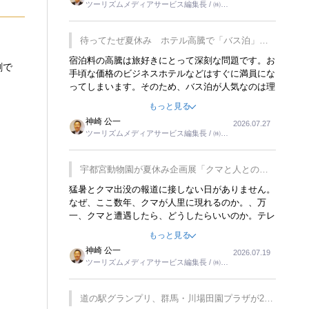
ツーリズムメディアサービス編集長 / ㈱ツ
楽しみが増えるでしょうね。
ーリンクス取締役
待ってたぜ夏休み ホテル高騰で「バス泊」人
気
宿泊料の高騰は旅好きにとって深刻な問題です。お
創で
手頃な価格のビジネスホテルなどはすぐに満員にな
ってしまいます。そのため、バス泊が人気なのは理
解できます。私ｈ学生時代、アメリカ一周の貧乏旅
もっと見る
行をした時は、移動はグレイハウンドバスでした。
神崎 公一
2026.07.27
夕方から夜の便を利用してホテル代を浮かせていま
ツーリズムメディアサービス編集長 / ㈱ツ
した。ただし、若いからできたことです。若い人が
ーリンクス取締役
夜行バスで京都に行った、青森に行ったと聞くと、
疲れが残らないのかなと思ってしまいます。
宇都宮動物園が夏休み企画展「クマと人との距
離」を7月20日から開催
猛暑とクマ出没の報道に接しない日がありません。
なぜ、ここ数年、クマが人里に現れるのか。、万
一、クマと遭遇したら、どうしたらいいのか。テレ
ビを見ながら家族と話しています。死んだふりをす
もっと見る
るなんてことは、冗談でもいえません。そんな中
神崎 公一
2026.07.19
で、この企画展はタイムリーですね。
ツーリズムメディアサービス編集長 / ㈱ツ
ーリンクス取締役
道の駅グランプリ、群馬・川場田園プラザが2連