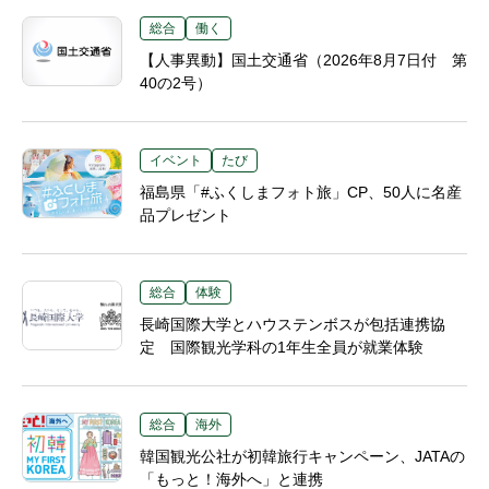
総合
働く
【人事異動】国土交通省（2026年8月7日付 第
40の2号）
イベント
たび
福島県「#ふくしまフォト旅」CP、50人に名産
品プレゼント
総合
体験
長崎国際大学とハウステンボスが包括連携協
定 国際観光学科の1年生全員が就業体験
総合
海外
韓国観光公社が初韓旅行キャンペーン、JATAの
「もっと！海外へ」と連携