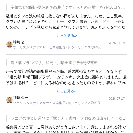
宇都宮動物園が夏休み企画展「クマと人との距離」を7月20日から
開催
猛暑とクマ出没の報道に接しない日がありません。なぜ、ここ数年、
クマが人里に現れるのか。、万一、クマと遭遇したら、どうしたらい
いのか。テレビを見ながら家族と話しています。死んだふりをするな
んてことは、冗談でもいえません。そんな中で、この企画展はタイム
もっと見る
リーですね。
神崎 公一
2026.07.19
ツーリズムメディアサービス編集長 / ㈱ツーリンクス取締役
道の駅グランプリ、群馬・川場田園プラザが2連覇
かって旅行雑誌の編集長だった際、道の駅特集をすると、かならず
「道の駅 川場田園プラザ」 がランキング上位に顔をだしました。最
初は川場村？ どこにある村なのかと思ったものですが、取材に訪れ
永井 彰一社長にインタビューしたら、興味深い話が次々が飛び出しま
もっと見る
した。プレゼンも巧みで、今でも思い出すことが２つあります。一つ
神崎 公一
2026.07.17
は、従業員に東京ディズニーランドを見学させ、サービス業、接客業
ツーリズムメディアサービス編集長 / ㈱ツーリンクス取締役
の何かを理解してもらっていることです。 もう一つは1800円もする
プレミアムヨーグルトを販売するにあたり、社内に懸念もあったそう
です。永井社長は、駐車場に都内ナンバーの高級外車が停まっている
シニアの住まい選びに「駅チカ」志向 大切なのは出かけたくなる
ことに目をつけ、高級商品でも売れると確信したそうです。今回の記
暮らし
編集長のひと言 ご寄稿ありがとうございます。身につまされる話で
事を懐かしく読みました。
す。実家で一人暮らしの母がお世話になった施設は最寄り駅からバス