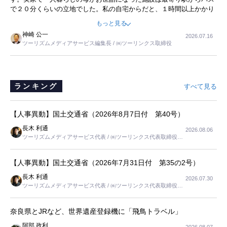
で２０分くらいの立地でした。私の自宅からだと、１時間以上かかり
ました。母の住まいから近いという理由で、その施設を選択したので
もっと見る
すが、私と妹にとっては、半日仕事ででした。シニアの住まい選び
神崎 公一
2026.07.16
は、当人だけではなく、世話をする家族の足の便も考えない外池ない
ツーリズムメディアサービス編集長 / ㈱ツーリンクス取締役
と思いました。
ランキング
すべて見る
【人事異動】国土交通省（2026年8月7日付 第40号）
長木 利通
2026.08.06
ツーリズムメディアサービス代表 / ㈱ツーリンクス代表取締役社
長
【人事異動】国土交通省（2026年7月31日付 第35の2号）
長木 利通
2026.07.30
ツーリズムメディアサービス代表 / ㈱ツーリンクス代表取締役社
長
奈良県とJRなど、世界遺産登録機に「飛鳥トラベル」
阿部 政利