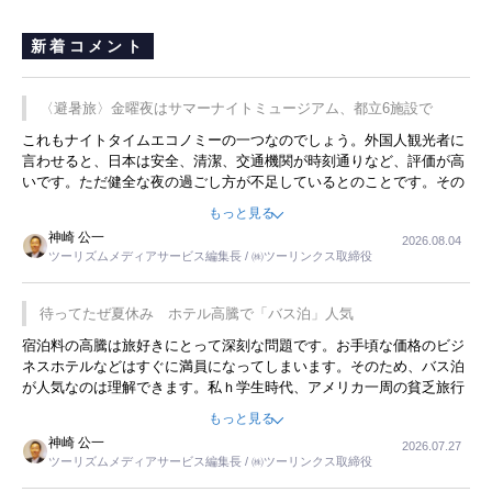
新着コメント
〈避暑旅〉金曜夜はサマーナイトミュージアム、都立6施設で
これもナイトタイムエコノミーの一つなのでしょう。外国人観光者に
言わせると、日本は安全、清潔、交通機関が時刻通りなど、評価が高
いです。ただ健全な夜の過ごし方が不足しているとのことです。その
ような意味で、金曜夜にこのようなイベントが行われれば、日本人に
もっと見る
限らず外国人にとっても楽しみが増えるでしょうね。
神崎 公一
2026.08.04
ツーリズムメディアサービス編集長 / ㈱ツーリンクス取締役
待ってたぜ夏休み ホテル高騰で「バス泊」人気
宿泊料の高騰は旅好きにとって深刻な問題です。お手頃な価格のビジ
ネスホテルなどはすぐに満員になってしまいます。そのため、バス泊
が人気なのは理解できます。私ｈ学生時代、アメリカ一周の貧乏旅行
をした時は、移動はグレイハウンドバスでした。夕方から夜の便を利
もっと見る
用してホテル代を浮かせていました。ただし、若いからできたことで
神崎 公一
2026.07.27
す。若い人が夜行バスで京都に行った、青森に行ったと聞くと、疲れ
ツーリズムメディアサービス編集長 / ㈱ツーリンクス取締役
が残らないのかなと思ってしまいます。