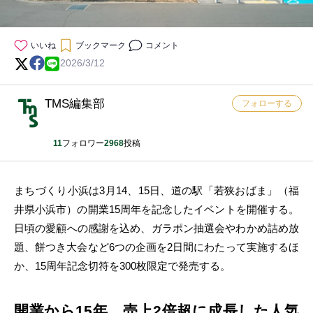
いいね
ブックマーク
コメント
2026/3/12
TMS編集部
フォローする
11
フォロワー
2968
投稿
まちづくり小浜は3月14、15日、道の駅「若狭おばま」（福
井県小浜市）の開業15周年を記念したイベントを開催する。
日頃の愛顧への感謝を込め、ガラポン抽選会やわかめ詰め放
題、餅つき大会など6つの企画を2日間にわたって実施するほ
か、15周年記念切符を300枚限定で発売する。
開業から15年、売上2倍超に成長した人気