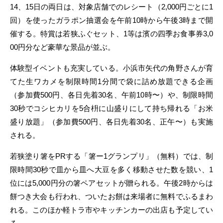
14、15日の両日は、対象店舗でのレシート（2,000円ごとに1
回）を使ったガラポン抽選会を午前10時から午後3時まで開
催する。特賞は若狭ふぐセット、1等は濱の四季お食事券3,0
00円分など豪華な景品が並ぶ。
体験型イベントも充実している。小浜市矢代の角野さんが育
てた生ワカメを制限時間1分間で袋に詰め放題できる企画
（参加費500円、各日先着30名、午前10時〜）や、制限時間
30秒でコシヒカリを5合枡に山盛りにして持ち帰れる「お米
盛り放題」（参加費500円、各日先着30名、正午〜）も実施
される。
若狭塗り箸をPRする「箸ー1グランプリ」（無料）では、制
限時間30秒で皿から皿へ大豆を多く移動させた数を競い、1
位には5,000円分の箸ペアセットが贈られる。午後2時からは
餅つき大会も行われ、ついたお餅は来場者に無料でふるまわ
れる。このほか軽トラ市やキッチンカーの出店も予定してい