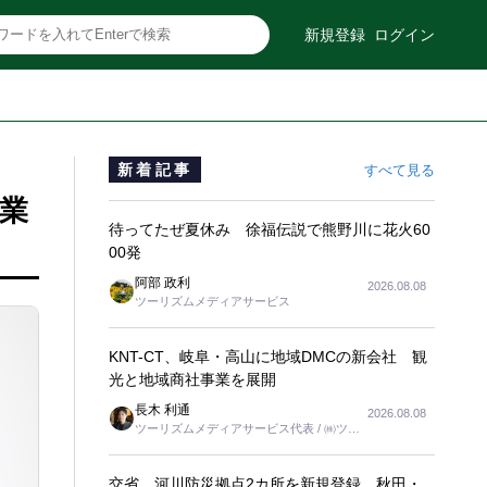
新規登録
ログイン
新着記事
すべて見る
運業
待ってたぜ夏休み 徐福伝説で熊野川に花火60
00発
阿部 政利
2026.08.08
ツーリズムメディアサービス
KNT-CT、岐阜・高山に地域DMCの新会社 観
光と地域商社事業を展開
長木 利通
2026.08.08
ツーリズムメディアサービス代表 / ㈱ツー
リンクス代表取締役社長
交省、河川防災拠点2カ所を新規登録 秋田・