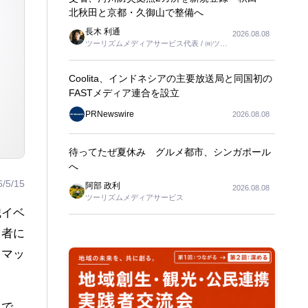
北秋田と京都・久御山で整備へ
長木 利通
2026.08.08
ツーリズムメディアサービス代表 / ㈱ツー
リンクス代表取締役社長
Coolita、インドネシアの主要放送局と同国初の
FASTメディア連合を設立
PRNewswire
2026.08.08
待ってたぜ夏休み グルメ都市、シンガポール
へ
6/5/15
阿部 政利
2026.08.08
ツーリズムメディアサービス
職イベ
業者に
用マッ
まで。