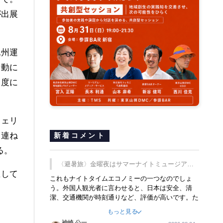
が出展
九州運
活動に
制度に
フェリ
を連ね
新着コメント
る。
〈避暑旅〉金曜夜はサマーナイトミュージア
催して
ム、都立6施設で
これもナイトタイムエコノミーの一つなのでしょ
う。外国人観光者に言わせると、日本は安全、清
潔、交通機関が時刻通りなど、評価が高いです。た
だ健全な夜の過ごし方が不足しているとのことで
もっと見る
す。そのような意味で、金曜夜にこのようなイベン
神崎 公一