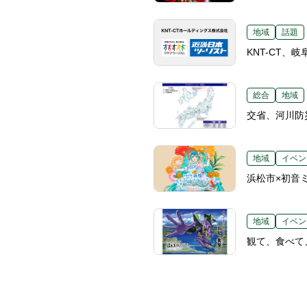
地域
話題
KNT-CT
総合
地域
交省、河川防
地域
イベン
浜松市×初音
地域
イベン
観て、食べて