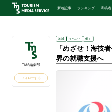
新着記事
ランキング
寄稿者
地域
イベント
働く
「めざせ！海技者セ
界の就職支援へ
TMS編集部
フォローする