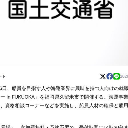
ント
202
16日、船員を目指す人や海運業界に興味を持つ人向けの就
 in FUKUOKA」を福岡県久留米市で開催する。海運事
会、資格相談コーナーなどを実施し、船員人材の確保と雇
展示場」。参加費無料・予約不要で、受付時間は14時30分