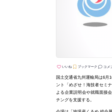
コメ
いいね
ブックマーク
国土交通省九州運輸局は6月
ント「めざせ！海技者セミナー
よる企業説明会や就職面接
チングを支援する。
会場は「地場産くるめ 総合