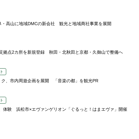
、岐阜・高山に地域DMCの新会社 観光と地域商社事業を展開
災拠点2カ所を新規登録 秋田・北秋田と京都・久御山で整備へ
ト
ミク、市内周遊企画を展開 「音楽の都」を観光PR
ト
、体験 浜松市×エヴァンゲリオン「ぐるっと！はまエヴァ」開催