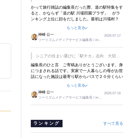
覇
かって旅行雑誌の編集長だった際、道の駅特集をす
ると、かならず「道の駅 川場田園プラザ」 がラ
ンキング上位に顔をだしました。最初は川場村？
どこにある村なのかと思ったものですが、取材に訪
もっと見る
れ永井 彰一社長にインタビューしたら、興味深い
神崎 公一
2026.07.17
話が次々が飛び出しました。プレゼンも巧みで、今
ツーリズムメディアサービス編集長 / ㈱ツ
でも思い出すことが２つあります。一つは、従業員
ーリンクス取締役
に東京ディズニーランドを見学させ、サービス業、
接客業の何かを理解してもらっていることです。
シニアの住まい選びに「駅チカ」志向 大切な
もう一つは1800円もするプレミアムヨーグルトを
のは出かけたくなる暮らし
編集長のひと言 ご寄稿ありがとうございます。身
販売するにあたり、社内に懸念もあったそうです。
につまされる話です。実家で一人暮らしの母がお世
永井社長は、駐車場に都内ナンバーの高級外車が停
話になった施設は最寄り駅からバスで２０分くらい
まっていることに目をつけ、高級商品でも売れると
の立地でした。私の自宅からだと、１時間以上かか
確信したそうです。今回の記事を懐かしく読みまし
もっと見る
りました。母の住まいから近いという理由で、その
た。
神崎 公一
2026.07.16
施設を選択したのですが、私と妹にとっては、半日
ツーリズムメディアサービス編集長 / ㈱ツ
仕事ででした。シニアの住まい選びは、当人だけで
ーリンクス取締役
はなく、世話をする家族の足の便も考えない外池な
いと思いました。
ランキング
すべて見る