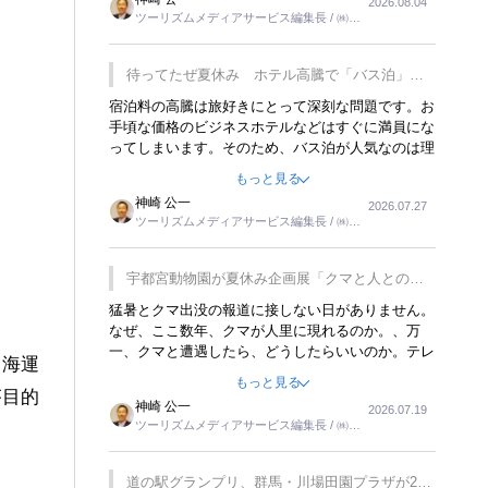
2026.08.04
トが行われれば、日本人に限らず外国人にとっても
ツーリズムメディアサービス編集長 / ㈱ツ
楽しみが増えるでしょうね。
ーリンクス取締役
待ってたぜ夏休み ホテル高騰で「バス泊」人
気
宿泊料の高騰は旅好きにとって深刻な問題です。お
手頃な価格のビジネスホテルなどはすぐに満員にな
ってしまいます。そのため、バス泊が人気なのは理
解できます。私ｈ学生時代、アメリカ一周の貧乏旅
もっと見る
行をした時は、移動はグレイハウンドバスでした。
神崎 公一
2026.07.27
夕方から夜の便を利用してホテル代を浮かせていま
ツーリズムメディアサービス編集長 / ㈱ツ
した。ただし、若いからできたことです。若い人が
ーリンクス取締役
夜行バスで京都に行った、青森に行ったと聞くと、
疲れが残らないのかなと思ってしまいます。
宇都宮動物園が夏休み企画展「クマと人との距
離」を7月20日から開催
猛暑とクマ出没の報道に接しない日がありません。
なぜ、ここ数年、クマが人里に現れるのか。、万
一、クマと遭遇したら、どうしたらいいのか。テレ
。海運
ビを見ながら家族と話しています。死んだふりをす
もっと見る
るなんてことは、冗談でもいえません。そんな中
が目的
神崎 公一
2026.07.19
で、この企画展はタイムリーですね。
ツーリズムメディアサービス編集長 / ㈱ツ
ーリンクス取締役
道の駅グランプリ、群馬・川場田園プラザが2連