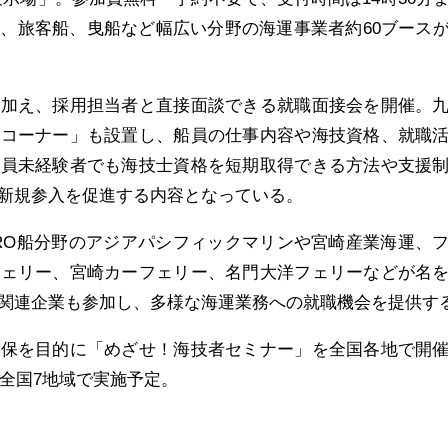
、旅客船、曳船など幅広い分野の海運事業者約60ブース
に加え、採用担当者と直接面談できる就職面接会を開催。
談コーナー」も設置し、船員の仕事内容や海技資格、就職
船員未経験者でも海技士資格を短期取得できる方法や支援
新規参入を促進する内容となっている。
RO船分野のアジアパシフィックマリンや宮崎産業海運、
フェリー、宮崎カーフェリー、名門大洋フェリーなどが名
関連企業も参加し、多様な海運業務への就職機会を提供す
確保を目的に「めざせ！海技者セミナー」を全国各地で開
む全国7地域で実施予定。