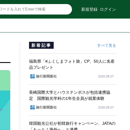
新規登録
ログイン
新着記事
すべて見る
福島県「#ふくしまフォト旅」CP、50人に名産
品プレゼント
旅行新聞新社
2026.08.07
長崎国際大学とハウステンボスが包括連携協
定 国際観光学科の1年生全員が就業体験
旅行新聞新社
2026.08.07
韓国観光公社が初韓旅行キャンペーン、JATAの
「もっと！海外へ」と連携