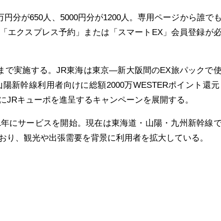
万円分が650人、5000円分が1200人。専用ページから誰で
「エクスプレス予約」または「スマートEX」会員登録が
日まで実施する。JR東海は東京―新大阪間のEX旅パックで
陽新幹線利用者向けに総額2000万WESTERポイント還元
にJRキューポを進呈するキャンペーンを展開する。
01年にサービスを開始。現在は東海道・山陽・九州新幹線
おり、観光や出張需要を背景に利用者を拡大している。