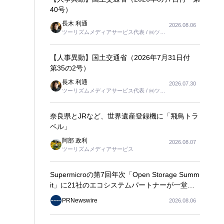
40号）
長木 利通
2026.08.06
ツーリズムメディアサービス代表 / ㈱ツー
リンクス代表取締役社長
【人事異動】国土交通省（2026年7月31日付
第35の2号）
長木 利通
2026.07.30
ツーリズムメディアサービス代表 / ㈱ツー
リンクス代表取締役社長
奈良県とJRなど、世界遺産登録機に「飛鳥トラ
ベル」
阿部 政利
2026.08.07
ツーリズムメディアサービス
Supermicroの第7回年次「Open Storage Summ
it」に21社のエコシステムパートナーが一堂に
会し、エンタープライズAIの大規模導入に関す
PRNewswire
2026.08.06
る実践的なガイダンスを共有