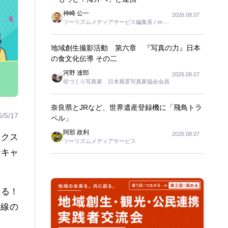
神崎 公一
2026.08.07
ツーリズムメディアサービス編集長 / ㈱ツ
ーリンクス取締役
地域創生撮影活動 第六章 『写真の力』日本
の食文化伝導 その二
河野 達郎
2026.08.07
街づくり写真家 日本風景写真家協会会員
奈良県とJRなど、世界遺産登録機に「飛鳥トラ
6/5/17
ベル」
阿部 政利
2026.08.07
エクス
ツーリズムメディアサービス
念キャ
たる！
幹線の