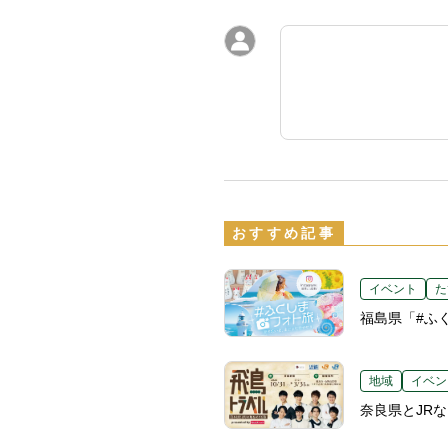
おすすめ記事
イベント
た
福島県「#ふ
地域
イベン
奈良県とJR