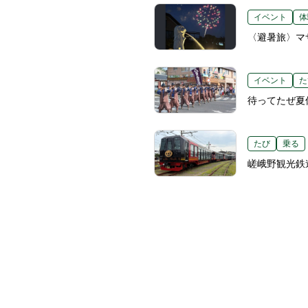
イベント
体
〈避暑旅〉マ
イベント
た
待ってたぜ夏
たび
乗る
嵯峨野観光鉄