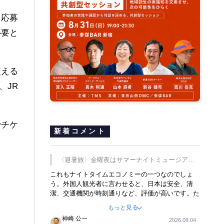
も応募
必要と
使える
、JR
でチケ
新着コメント
〈避暑旅〉金曜夜はサマーナイトミュージア
ム、都立6施設で
これもナイトタイムエコノミーの一つなのでしょ
う。外国人観光者に言わせると、日本は安全、清
潔、交通機関が時刻通りなど、評価が高いです。た
だ健全な夜の過ごし方が不足しているとのことで
もっと見る
す。そのような意味で、金曜夜にこのようなイベン
神崎 公一
2026.08.04
トが行われれば、日本人に限らず外国人にとっても