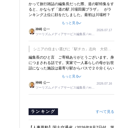
覇
かって旅行雑誌の編集長だった際、道の駅特集をす
ると、かならず「道の駅 川場田園プラザ」 がラ
ンキング上位に顔をだしました。最初は川場村？
どこにある村なのかと思ったものですが、取材に訪
もっと見る
れ永井 彰一社長にインタビューしたら、興味深い
神崎 公一
2026.07.17
話が次々が飛び出しました。プレゼンも巧みで、今
ツーリズムメディアサービス編集長 / ㈱ツ
でも思い出すことが２つあります。一つは、従業員
ーリンクス取締役
に東京ディズニーランドを見学させ、サービス業、
接客業の何かを理解してもらっていることです。
シニアの住まい選びに「駅チカ」志向 大切な
もう一つは1800円もするプレミアムヨーグルトを
のは出かけたくなる暮らし
編集長のひと言 ご寄稿ありがとうございます。身
販売するにあたり、社内に懸念もあったそうです。
につまされる話です。実家で一人暮らしの母がお世
永井社長は、駐車場に都内ナンバーの高級外車が停
話になった施設は最寄り駅からバスで２０分くらい
まっていることに目をつけ、高級商品でも売れると
の立地でした。私の自宅からだと、１時間以上かか
確信したそうです。今回の記事を懐かしく読みまし
もっと見る
りました。母の住まいから近いという理由で、その
た。
神崎 公一
2026.07.16
施設を選択したのですが、私と妹にとっては、半日
ツーリズムメディアサービス編集長 / ㈱ツ
仕事ででした。シニアの住まい選びは、当人だけで
ーリンクス取締役
はなく、世話をする家族の足の便も考えない外池な
いと思いました。
ランキング
すべて見る
【人事異動】国土交通省（2026年8月7日付 第