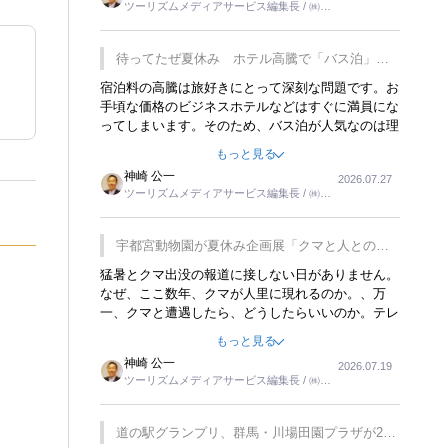
ツーリズムメディアサービス編集長 / ㈱ツ
楽しみが増えるでしょうね。
ーリンクス取締役
待ってたぜ夏休み ホテル高騰で「バス泊」人
気
宿泊料の高騰は旅好きにとって深刻な問題です。お
手頃な価格のビジネスホテルなどはすぐに満員にな
ってしまいます。そのため、バス泊が人気なのは理
解できます。私ｈ学生時代、アメリカ一周の貧乏旅
もっと見る
行をした時は、移動はグレイハウンドバスでした。
神崎 公一
2026.07.27
夕方から夜の便を利用してホテル代を浮かせていま
ツーリズムメディアサービス編集長 / ㈱ツ
した。ただし、若いからできたことです。若い人が
ーリンクス取締役
夜行バスで京都に行った、青森に行ったと聞くと、
疲れが残らないのかなと思ってしまいます。
宇都宮動物園が夏休み企画展「クマと人との距
離」を7月20日から開催
猛暑とクマ出没の報道に接しない日がありません。
なぜ、ここ数年、クマが人里に現れるのか。、万
一、クマと遭遇したら、どうしたらいいのか。テレ
ビを見ながら家族と話しています。死んだふりをす
もっと見る
るなんてことは、冗談でもいえません。そんな中
神崎 公一
2026.07.19
で、この企画展はタイムリーですね。
ツーリズムメディアサービス編集長 / ㈱ツ
ーリンクス取締役
道の駅グランプリ、群馬・川場田園プラザが2連