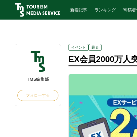
新着記事
ランキング
寄稿者
イベント
乗る
EX会員2000万
TMS編集部
フォローする