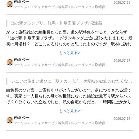
神崎 公一
2026.07.19
ツーリズムメディアサービス編集長 / ㈱ツーリンクス取締役
道の駅グランプリ、群馬・川場田園プラザが2連覇
かって旅行雑誌の編集長だった際、道の駅特集をすると、かならず
「道の駅 川場田園プラザ」 がランキング上位に顔をだしました。最
初は川場村？ どこにある村なのかと思ったものですが、取材に訪れ
永井 彰一社長にインタビューしたら、興味深い話が次々が飛び出しま
もっと見る
した。プレゼンも巧みで、今でも思い出すことが２つあります。一つ
神崎 公一
2026.07.17
は、従業員に東京ディズニーランドを見学させ、サービス業、接客業
ツーリズムメディアサービス編集長 / ㈱ツーリンクス取締役
の何かを理解してもらっていることです。 もう一つは1800円もする
プレミアムヨーグルトを販売するにあたり、社内に懸念もあったそう
です。永井社長は、駐車場に都内ナンバーの高級外車が停まっている
シニアの住まい選びに「駅チカ」志向 大切なのは出かけたくなる
ことに目をつけ、高級商品でも売れると確信したそうです。今回の記
暮らし
編集長のひと言 ご寄稿ありがとうございます。身につまされる話で
事を懐かしく読みました。
す。実家で一人暮らしの母がお世話になった施設は最寄り駅からバス
で２０分くらいの立地でした。私の自宅からだと、１時間以上かかり
ました。母の住まいから近いという理由で、その施設を選択したので
もっと見る
すが、私と妹にとっては、半日仕事ででした。シニアの住まい選び
神崎 公一
2026.07.16
は、当人だけではなく、世話をする家族の足の便も考えない外池ない
ツーリズムメディアサービス編集長 / ㈱ツーリンクス取締役
と思いました。