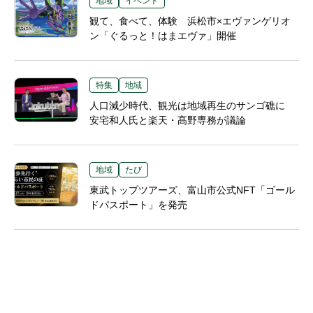
地域
イベント
観て、食べて、体験 浜松市×エヴァンゲリオ
ン「ぐるっと！はまエヴァ」開催
特集
地域
人口減少時代、観光は地域再生のサンゴ礁に
安宅和人氏と楽天・髙野専務が議論
地域
たび
東武トップツアーズ、富山市公式NFT「ゴール
ドパスポート」を発売