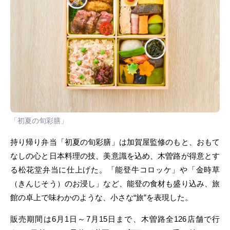
「初夏の旬彩膳」
持り帰り弁当「初夏の旬彩膳」は加賀屋監修のもと、おもて
なしの心と日本料理の技、美意識を込め、木曽路が得意とす
る松花堂弁当に仕上げた。「能登牛コロッケ」や「金時草
（きんじそう）のお浸し」など、能登の食材も盛り込み、旅
館の卓上で味わかのような、小さな“旅”を表現した。
販売期間は6月1日～7月15日まで、木曽路全126店舗で行