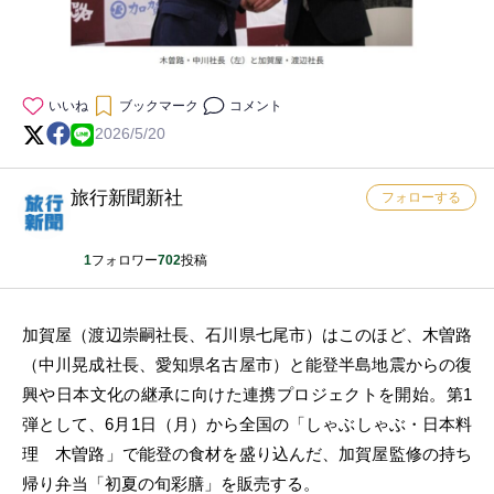
いいね
ブックマーク
コメント
2026/5/20
旅行新聞新社
フォローする
1
フォロワー
702
投稿
加賀屋（渡辺崇嗣社長、石川県七尾市）はこのほど、木曽路
（中川晃成社長、愛知県名古屋市）と能登半島地震からの復
興や日本文化の継承に向けた連携プロジェクトを開始。第1
弾として、6月1日（月）から全国の「しゃぶしゃぶ・日本料
理 木曽路」で能登の食材を盛り込んだ、加賀屋監修の持ち
帰り弁当「初夏の旬彩膳」を販売する。