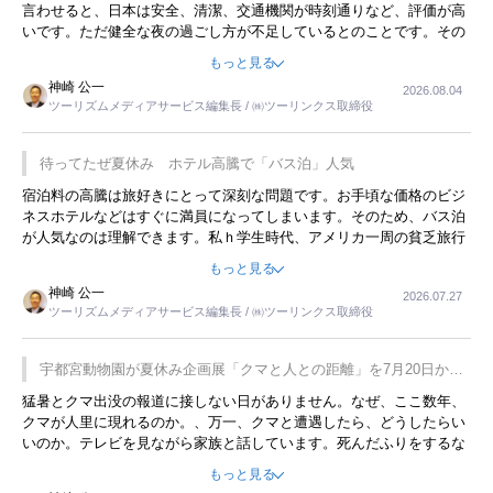
言わせると、日本は安全、清潔、交通機関が時刻通りなど、評価が高
いです。ただ健全な夜の過ごし方が不足しているとのことです。その
ような意味で、金曜夜にこのようなイベントが行われれば、日本人に
もっと見る
限らず外国人にとっても楽しみが増えるでしょうね。
神崎 公一
2026.08.04
ツーリズムメディアサービス編集長 / ㈱ツーリンクス取締役
待ってたぜ夏休み ホテル高騰で「バス泊」人気
宿泊料の高騰は旅好きにとって深刻な問題です。お手頃な価格のビジ
ネスホテルなどはすぐに満員になってしまいます。そのため、バス泊
が人気なのは理解できます。私ｈ学生時代、アメリカ一周の貧乏旅行
をした時は、移動はグレイハウンドバスでした。夕方から夜の便を利
もっと見る
用してホテル代を浮かせていました。ただし、若いからできたことで
神崎 公一
2026.07.27
す。若い人が夜行バスで京都に行った、青森に行ったと聞くと、疲れ
ツーリズムメディアサービス編集長 / ㈱ツーリンクス取締役
が残らないのかなと思ってしまいます。
宇都宮動物園が夏休み企画展「クマと人との距離」を7月20日から
開催
猛暑とクマ出没の報道に接しない日がありません。なぜ、ここ数年、
クマが人里に現れるのか。、万一、クマと遭遇したら、どうしたらい
いのか。テレビを見ながら家族と話しています。死んだふりをするな
んてことは、冗談でもいえません。そんな中で、この企画展はタイム
もっと見る
リーですね。