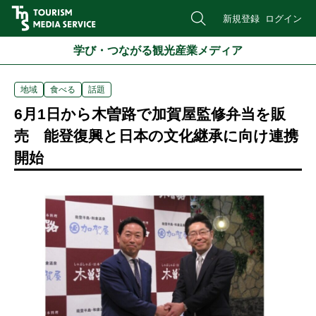
新規登録
ログイン
学び・つながる観光産業メディア
地域
食べる
話題
6月1日から木曽路で加賀屋監修弁当を販
売 能登復興と日本の文化継承に向け連携
開始