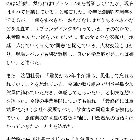
のは9旅館。我われは4ブランド7棟を営業していたが、現在
はすべて休業している」と報告した。今年は創業120周年を
迎えるが、「何をすべきか、おもてなしはどうあるべきかな
どを見直す、リブランディングを行っている。そのなかで、
木曽路さんとご縁をいただいた。和の食文化を深掘り、承
継、広げていくうえで“同志”と捉えている。人材交流もはか
り、現場レベルでも切磋琢磨し、良い化学反応が起これば嬉
しい」と述べた。
また、渡辺社長は「震災から2年半が経ち、風化して忘れら
れていくことを恐れている。今回の取り組みで能登半島や加
賀屋に触れていただき、体感してもらいたい」と切実な想い
を語った。今後の事業展開についても触れ、「最終的には旅
館業“も”担う会社へ発展すべく、飲食含め周辺事業を強化し
ていく。旅館業の加賀屋の看板を軸に、和倉温泉の復活をは
かっていきたい」と力を込めた。
木曽路の中川社長は以前から「加賀屋さんの一ファンだっ