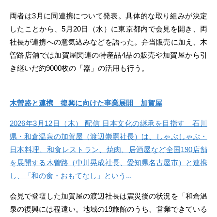
両者は3月に同連携について発表。具体的な取り組みが決定
したことから、5月20日（水）に東京都内で会見を開き、両
社長が連携への意気込みなどを語った。弁当販売に加え、木
曽路店舗では加賀屋関連の特産品4品の販売や加賀屋から引
き継いだ約9000枚の「器」の活用も行う。
木曽路と連携 復興に向けた事業展開 加賀屋
2026年3月12日（木） 配信 日本文化の継承を目指す 石川
県・和倉温泉の加賀屋（渡辺崇嗣社長）は、しゃぶしゃぶ・
日本料理、和食レストラン、焼肉、居酒屋など全国190店舗
を展開する木曽路（中川晃成社長、愛知県名古屋市）と連携
し、「和の食・おもてなし」という...
会見で登壇した加賀屋の渡辺社長は震災後の状況を「和倉温
泉の復興には程遠い。地域の19旅館のうち、営業できている