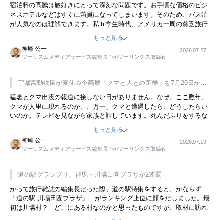
宿泊料の高騰は旅好きにとって深刻な問題です。お手頃な価格のビジ
ネスホテルなどはすぐに満員になってしまいます。そのため、バス泊
が人気なのは理解できます。私ｈ学生時代、アメリカ一周の貧乏旅行
をした時は、移動はグレイハウンドバスでした。夕方から夜の便を利
もっと見る
用してホテル代を浮かせていました。ただし、若いからできたことで
神崎 公一
2026.07.27
す。若い人が夜行バスで京都に行った、青森に行ったと聞くと、疲れ
ツーリズムメディアサービス編集長 / ㈱ツーリンクス取締役
が残らないのかなと思ってしまいます。
宇都宮動物園が夏休み企画展「クマと人との距離」を7月20日から
開催
猛暑とクマ出没の報道に接しない日がありません。なぜ、ここ数年、
クマが人里に現れるのか。、万一、クマと遭遇したら、どうしたらい
いのか。テレビを見ながら家族と話しています。死んだふりをするな
んてことは、冗談でもいえません。そんな中で、この企画展はタイム
もっと見る
リーですね。
神崎 公一
2026.07.19
ツーリズムメディアサービス編集長 / ㈱ツーリンクス取締役
道の駅グランプリ、群馬・川場田園プラザが2連覇
かって旅行雑誌の編集長だった際、道の駅特集をすると、かならず
「道の駅 川場田園プラザ」 がランキング上位に顔をだしました。最
初は川場村？ どこにある村なのかと思ったものですが、取材に訪れ
永井 彰一社長にインタビューしたら、興味深い話が次々が飛び出しま