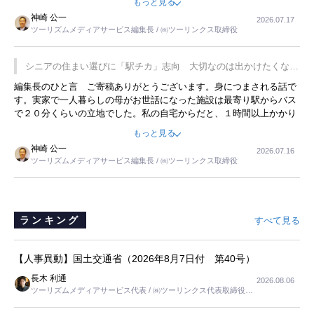
もっと見る
した。プレゼンも巧みで、今でも思い出すことが２つあります。一つ
神崎 公一
2026.07.17
は、従業員に東京ディズニーランドを見学させ、サービス業、接客業
ツーリズムメディアサービス編集長 / ㈱ツーリンクス取締役
の何かを理解してもらっていることです。 もう一つは1800円もする
プレミアムヨーグルトを販売するにあたり、社内に懸念もあったそう
です。永井社長は、駐車場に都内ナンバーの高級外車が停まっている
シニアの住まい選びに「駅チカ」志向 大切なのは出かけたくなる
ことに目をつけ、高級商品でも売れると確信したそうです。今回の記
暮らし
編集長のひと言 ご寄稿ありがとうございます。身につまされる話で
事を懐かしく読みました。
す。実家で一人暮らしの母がお世話になった施設は最寄り駅からバス
で２０分くらいの立地でした。私の自宅からだと、１時間以上かかり
ました。母の住まいから近いという理由で、その施設を選択したので
もっと見る
すが、私と妹にとっては、半日仕事ででした。シニアの住まい選び
神崎 公一
2026.07.16
は、当人だけではなく、世話をする家族の足の便も考えない外池ない
ツーリズムメディアサービス編集長 / ㈱ツーリンクス取締役
と思いました。
ランキング
すべて見る
【人事異動】国土交通省（2026年8月7日付 第40号）
長木 利通
2026.08.06
ツーリズムメディアサービス代表 / ㈱ツーリンクス代表取締役社
長