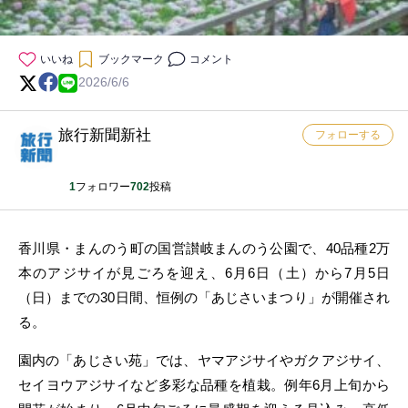
いいね
ブックマーク
コメント
2026/6/6
旅行新聞新社
フォローする
1
フォロワー
702
投稿
香川県・まんのう町の国営讃岐まんのう公園で、40品種2万
本のアジサイが見ごろを迎え、6月6日（土）から7月5日
（日）までの30日間、恒例の「あじさいまつり」が開催され
る。
園内の「あじさい苑」では、ヤマアジサイやガクアジサイ、
セイヨウアジサイなど多彩な品種を植栽。例年6月上旬から