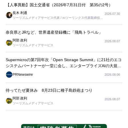
【人事異動】国土交通省（2026年7月31日付 第35の2号）
長木 利通
2026.07.30
ツーリズムメディアサービス代表 / ㈱ツーリンクス代表取締役社
長
奈良県とJRなど、世界遺産登録機に「飛鳥トラベル」
阿部 政利
2026.08.07
ツーリズムメディアサービス
Supermicroの第7回年次「Open Storage Summit」に21社のエコ
システムパートナーが一堂に会し、エンタープライズAIの大規模
導入に関する実践的なガイダンスを共有
PRNewswire
2026.08.06
待ってたぜ夏休み 8月23日に種子島鉄砲まつり
阿部 政利
2026.08.07
ツーリズムメディアサービス