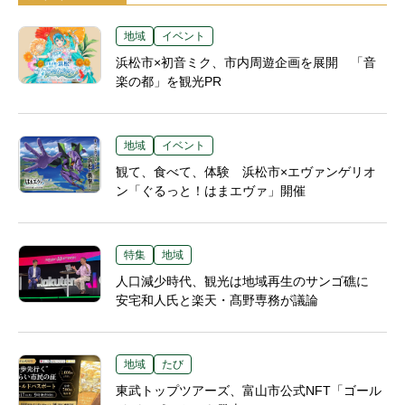
地域
イベント
浜松市×初音ミク、市内周遊企画を展開 「音
楽の都」を観光PR
地域
イベント
観て、食べて、体験 浜松市×エヴァンゲリオ
ン「ぐるっと！はまエヴァ」開催
特集
地域
人口減少時代、観光は地域再生のサンゴ礁に
安宅和人氏と楽天・髙野専務が議論
地域
たび
東武トップツアーズ、富山市公式NFT「ゴール