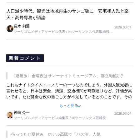
長
人口減少時代、観光は地域再生のサンゴ礁に 安宅和人氏と楽
天・髙野専務が議論
長木 利通
2026.08.07
ツーリズムメディアサービス代表 / ㈱ツーリンクス代表取締役社
長
新着コメント
〈避暑旅〉金曜夜はサマーナイトミュージアム、都立6施設で
これもナイトタイムエコノミーの一つなのでしょう。外国人観光者に
言わせると、日本は安全、清潔、交通機関が時刻通りなど、評価が高
いです。ただ健全な夜の過ごし方が不足しているとのことです。その
ような意味で、金曜夜にこのようなイベントが行われれば、日本人に
もっと見る
限らず外国人にとっても楽しみが増えるでしょうね。
神崎 公一
2026.08.04
ツーリズムメディアサービス編集長 / ㈱ツーリンクス取締役
待ってたぜ夏休み ホテル高騰で「バス泊」人気