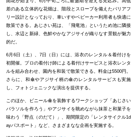
開花が始まり、6月中旬ごろに最盛期を迎える見込み。高低
差のある立体的な花畑は、階段とスロープを備えたバリアフ
リー設計となっており、車いすやベビーカー利用者も快適に
散策できる。あじさい苑は、「飛竜池」というため池に隣接
し、水辺と新緑、色鮮やかなアジサイが織りなす景観が魅力
的だ。
6月6日（土）、7日（日）には、浴衣のレンタル＆着付けを
初開催。プロの着付け師による着付けサービスと浴衣レンタ
ルを組み合わせ、園内を和装で散策できる。料金は5500円。
さらに、和傘やアジサイ柄の傘のレンタルサービスも実施
し、フォトジェニックな演出を提供する。
このほか、ビニール傘を装飾するワークショップ「あじさい
パラソルを作ろう」やアジサイを眺めながら抹茶と和菓子を
味わう「野点（のだて）」、期間限定の「レンタサイクル1d
ayパスポート」など、さまざまなな企画を実施する。