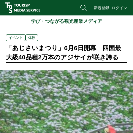
新規登録
ログイン
学び・つながる観光産業メディア
イベント
体験
「あじさいまつり」6月6日開幕 四国最
大級40品種2万本のアジサイが咲き誇る