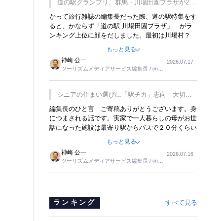
道の駅グランプリ、群馬・川場田園プラザが2連
覇
かって旅行雑誌の編集長だった際、道の駅特集をす
ると、かならず「道の駅 川場田園プラザ」 がラ
ンキング上位に顔をだしました。最初は川場村？
どこにある村なのかと思ったものですが、取材に訪
もっと見る
れ永井 彰一社長にインタビューしたら、興味深い
神崎 公一
2026.07.17
話が次々が飛び出しました。プレゼンも巧みで、今
ツーリズムメディアサービス編集長 / ㈱ツ
でも思い出すことが２つあります。一つは、従業員
ーリンクス取締役
に東京ディズニーランドを見学させ、サービス業、
接客業の何かを理解してもらっていることです。
シニアの住まい選びに「駅チカ」志向 大切な
もう一つは1800円もするプレミアムヨーグルトを
のは出かけたくなる暮らし
編集長のひと言 ご寄稿ありがとうございます。身
販売するにあたり、社内に懸念もあったそうです。
につまされる話です。実家で一人暮らしの母がお世
永井社長は、駐車場に都内ナンバーの高級外車が停
話になった施設は最寄り駅からバスで２０分くらい
まっていることに目をつけ、高級商品でも売れると
の立地でした。私の自宅からだと、１時間以上かか
確信したそうです。今回の記事を懐かしく読みまし
もっと見る
りました。母の住まいから近いという理由で、その
た。
神崎 公一
2026.07.16
施設を選択したのですが、私と妹にとっては、半日
ツーリズムメディアサービス編集長 / ㈱ツ
仕事ででした。シニアの住まい選びは、当人だけで
ーリンクス取締役
はなく、世話をする家族の足の便も考えない外池な
いと思いました。
ランキング
すべて見る