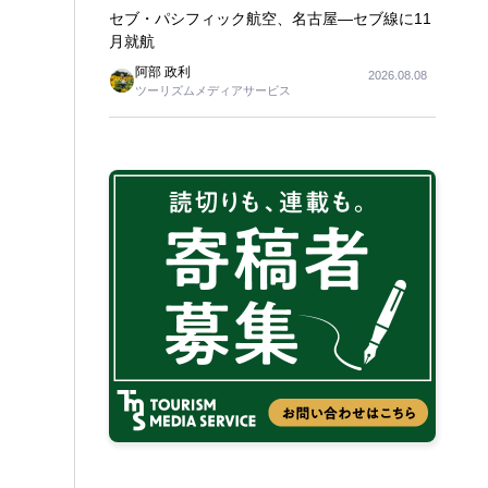
セブ・パシフィック航空、名古屋―セブ線に11
月就航
阿部 政利
2026.08.08
ツーリズムメディアサービス