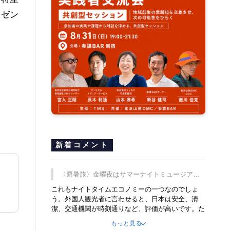
レゼン
新着コメント
〈避暑旅〉金曜夜はサマーナイトミュージア
ム、都立6施設で
これもナイトタイムエコノミーの一つなのでしょ
う。外国人観光者に言わせると、日本は安全、清
潔、交通機関が時刻通りなど、評価が高いです。た
だ健全な夜の過ごし方が不足しているとのことで
もっと見る
す。そのような意味で、金曜夜にこのようなイベン