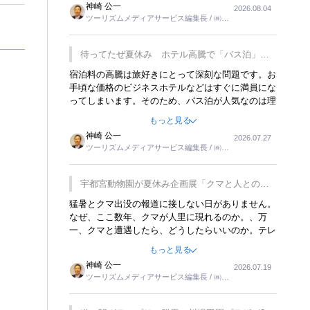
神崎 公一
2026.08.04
トが行われれば、日本人に限らず外国人にとっても
ツーリズムメディアサービス編集長 / ㈱ツ
楽しみが増えるでしょうね。
ーリンクス取締役
待ってたぜ夏休み ホテル高騰で「バス泊」人
気
宿泊料の高騰は旅好きにとって深刻な問題です。お
手頃な価格のビジネスホテルなどはすぐに満員にな
ってしまいます。そのため、バス泊が人気なのは理
解できます。私ｈ学生時代、アメリカ一周の貧乏旅
もっと見る
行をした時は、移動はグレイハウンドバスでした。
神崎 公一
2026.07.27
夕方から夜の便を利用してホテル代を浮かせていま
ツーリズムメディアサービス編集長 / ㈱ツ
した。ただし、若いからできたことです。若い人が
ーリンクス取締役
夜行バスで京都に行った、青森に行ったと聞くと、
疲れが残らないのかなと思ってしまいます。
宇都宮動物園が夏休み企画展「クマと人との距
離」を7月20日から開催
猛暑とクマ出没の報道に接しない日がありません。
なぜ、ここ数年、クマが人里に現れるのか。、万
一、クマと遭遇したら、どうしたらいいのか。テレ
ビを見ながら家族と話しています。死んだふりをす
もっと見る
るなんてことは、冗談でもいえません。そんな中
神崎 公一
2026.07.19
で、この企画展はタイムリーですね。
ツーリズムメディアサービス編集長 / ㈱ツ
ーリンクス取締役