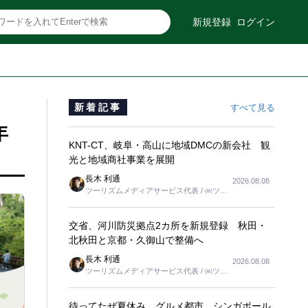
新規登録
ログイン
新着記事
すべて見る
年
KNT-CT、岐阜・高山に地域DMCの新会社 観
光と地域商社事業を展開
長木 利通
2026.08.08
ツーリズムメディアサービス代表 / ㈱ツー
リンクス代表取締役社長
交省、河川防災拠点2カ所を新規登録 秋田・
北秋田と京都・久御山で整備へ
長木 利通
2026.08.08
ツーリズムメディアサービス代表 / ㈱ツー
リンクス代表取締役社長
待ってたぜ夏休み グルメ都市、シンガポール