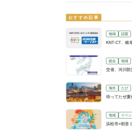
おすすめ記事
地域
話題
KNT-CT
総合
地域
交省、河川防
海外
たび
待ってたぜ夏
地域
イベン
浜松市×初音