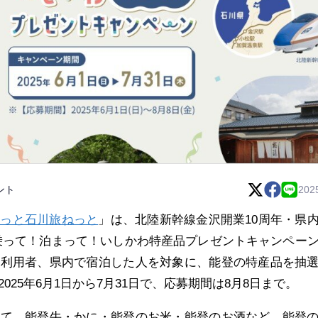
ント
202
ほっと石川旅ねっと
」は、北陸新幹線金沢開業10周年・県
乗って！泊まって！いしかわ特産品プレゼントキャンペー
の利用者、県内で宿泊した人を対象に、能登の特産品を抽
025年6月1日から7月31日で、応募期間は8月8日まで。
して、能登牛・かに・能登のお米・能登のお酒など、能登