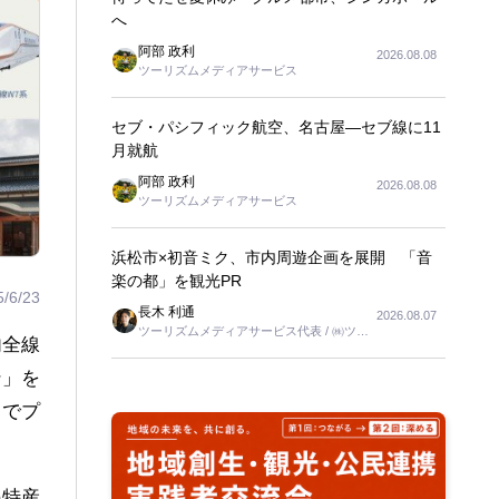
へ
阿部 政利
2026.08.08
ツーリズムメディアサービス
セブ・パシフィック航空、名古屋―セブ線に11
月就航
阿部 政利
2026.08.08
ツーリズムメディアサービス
浜松市×初音ミク、市内周遊企画を展開 「音
楽の都」を観光PR
5/6/23
長木 利通
2026.08.07
ツーリズムメディアサービス代表 / ㈱ツー
内全線
リンクス代表取締役社長
ン」を
選でプ
の特産