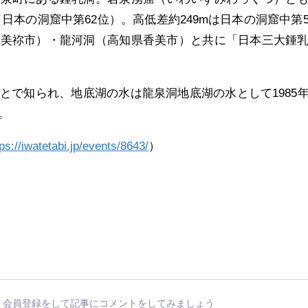
m（日本の洞窟中第62位）。高低差約249mは日本の洞窟中第
県美祢市）・龍河洞（高知県香美市）と共に「日本三大鍾
とで知られ、地底湖の水は龍泉洞地底湖の水として1985
。
tps://iwatetabi.jp/events/8643/
）
会員登録をして記事にコメントをしてみましょう