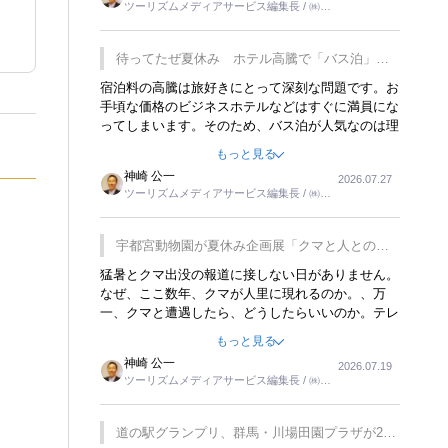
ツーリズムメディアサービス編集長 / ㈱ツ
楽しみが増えるでしょうね。
ーリンクス取締役
待ってたぜ夏休み ホテル高騰で「バス泊」人
気
宿泊料の高騰は旅好きにとって深刻な問題です。お
手頃な価格のビジネスホテルなどはすぐに満員にな
ってしまいます。そのため、バス泊が人気なのは理
解できます。私ｈ学生時代、アメリカ一周の貧乏旅
もっと見る
行をした時は、移動はグレイハウンドバスでした。
神崎 公一
2026.07.27
夕方から夜の便を利用してホテル代を浮かせていま
ツーリズムメディアサービス編集長 / ㈱ツ
した。ただし、若いからできたことです。若い人が
ーリンクス取締役
夜行バスで京都に行った、青森に行ったと聞くと、
疲れが残らないのかなと思ってしまいます。
宇都宮動物園が夏休み企画展「クマと人との距
離」を7月20日から開催
猛暑とクマ出没の報道に接しない日がありません。
なぜ、ここ数年、クマが人里に現れるのか。、万
一、クマと遭遇したら、どうしたらいいのか。テレ
ビを見ながら家族と話しています。死んだふりをす
もっと見る
るなんてことは、冗談でもいえません。そんな中
神崎 公一
2026.07.19
で、この企画展はタイムリーですね。
ツーリズムメディアサービス編集長 / ㈱ツ
ーリンクス取締役
道の駅グランプリ、群馬・川場田園プラザが2連