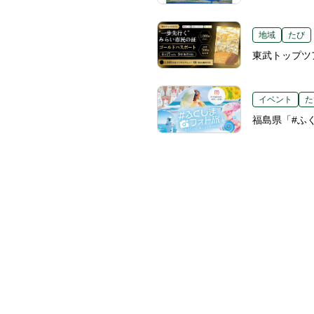
地域
たび
東武トップツ
イベント
た
福島県「#ふ