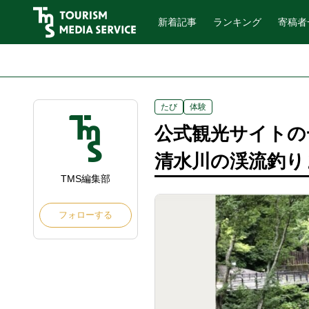
新着記事
ランキング
寄稿者
たび
体験
公式観光サイトの
清水川の渓流釣り
TMS編集部
フォローする