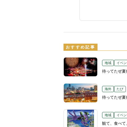
おすすめ記事
地域
イベン
待ってたぜ夏
海外
たび
待ってたぜ夏
地域
イベン
観て、食べて