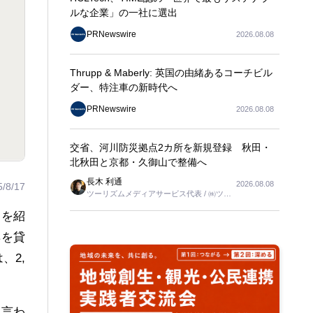
ルな企業」の一社に選出
PRNewswire
2026.08.08
Thrupp & Maberly: 英国の由緒あるコーチビル
ダー、特注車の新時代へ
PRNewswire
2026.08.08
交省、河川防災拠点2カ所を新規登録 秋田・
北秋田と京都・久御山で整備へ
長木 利通
2026.08.08
5/8/17
ツーリズムメディアサービス代表 / ㈱ツー
リンクス代表取締役社長
りを紹
具を貸
、2,
も言わ