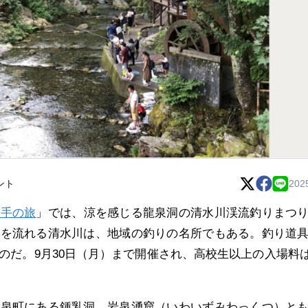
ント
202
岩手の旅
」では、涼を感じる龍泉洞の清水川渓流釣りまつ
前を流れる清水川は、地域の釣りの名所でもある。釣り道
のだ。9月30日（月）まで開催され、高校生以上の入場料は
岩泉町にある鍾乳洞。岩泉湧窟（いわいずみわっくつ）と