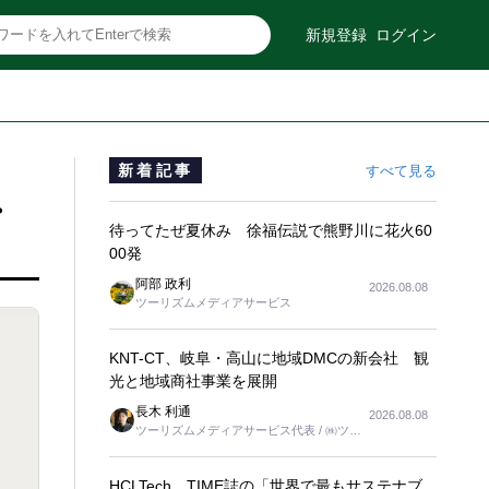
新規登録
ログイン
新着記事
すべて見る
・
待ってたぜ夏休み 徐福伝説で熊野川に花火60
00発
阿部 政利
2026.08.08
ツーリズムメディアサービス
KNT-CT、岐阜・高山に地域DMCの新会社 観
光と地域商社事業を展開
長木 利通
2026.08.08
ツーリズムメディアサービス代表 / ㈱ツー
リンクス代表取締役社長
HCLTech、TIME誌の「世界で最もサステナブ