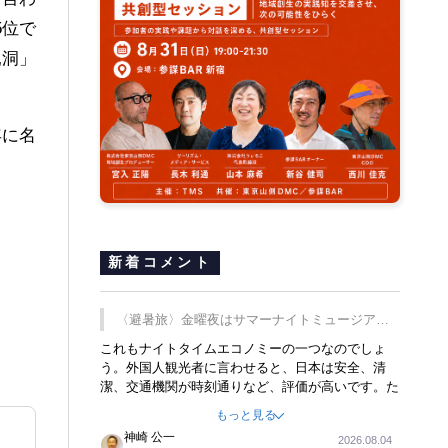
5位で
乳洞」
年に名
新着コメント
〈避暑旅〉金曜夜はサマーナイトミュージア
ム、都立6施設で
これもナイトタイムエコノミーの一つなのでしょ
う。外国人観光者に言わせると、日本は安全、清
潔、交通機関が時刻通りなど、評価が高いです。た
だ健全な夜の過ごし方が不足しているとのことで
もっと見る
す。そのような意味で、金曜夜にこのようなイベン
神崎 公一
2026.08.04
トが行われれば、日本人に限らず外国人にとっても