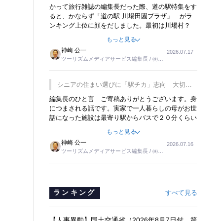
覇
かって旅行雑誌の編集長だった際、道の駅特集をす
ると、かならず「道の駅 川場田園プラザ」 がラ
ンキング上位に顔をだしました。最初は川場村？
どこにある村なのかと思ったものですが、取材に訪
もっと見る
れ永井 彰一社長にインタビューしたら、興味深い
神崎 公一
2026.07.17
話が次々が飛び出しました。プレゼンも巧みで、今
ツーリズムメディアサービス編集長 / ㈱ツ
でも思い出すことが２つあります。一つは、従業員
ーリンクス取締役
に東京ディズニーランドを見学させ、サービス業、
接客業の何かを理解してもらっていることです。
シニアの住まい選びに「駅チカ」志向 大切な
もう一つは1800円もするプレミアムヨーグルトを
のは出かけたくなる暮らし
編集長のひと言 ご寄稿ありがとうございます。身
販売するにあたり、社内に懸念もあったそうです。
につまされる話です。実家で一人暮らしの母がお世
永井社長は、駐車場に都内ナンバーの高級外車が停
話になった施設は最寄り駅からバスで２０分くらい
まっていることに目をつけ、高級商品でも売れると
の立地でした。私の自宅からだと、１時間以上かか
確信したそうです。今回の記事を懐かしく読みまし
もっと見る
りました。母の住まいから近いという理由で、その
た。
神崎 公一
2026.07.16
施設を選択したのですが、私と妹にとっては、半日
ツーリズムメディアサービス編集長 / ㈱ツ
仕事ででした。シニアの住まい選びは、当人だけで
ーリンクス取締役
はなく、世話をする家族の足の便も考えない外池な
いと思いました。
ランキング
すべて見る
【人事異動】国土交通省（2026年8月7日付 第