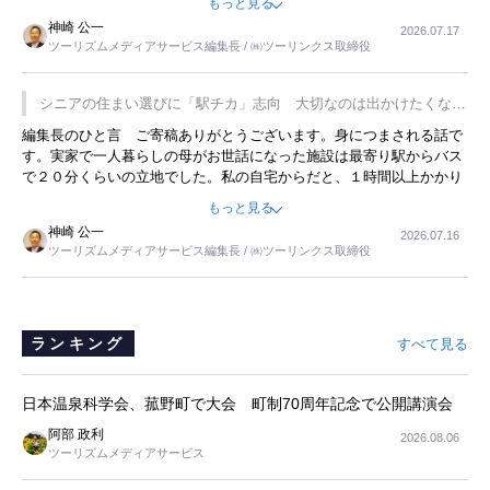
もっと見る
した。プレゼンも巧みで、今でも思い出すことが２つあります。一つ
神崎 公一
2026.07.17
は、従業員に東京ディズニーランドを見学させ、サービス業、接客業
ツーリズムメディアサービス編集長 / ㈱ツーリンクス取締役
の何かを理解してもらっていることです。 もう一つは1800円もする
プレミアムヨーグルトを販売するにあたり、社内に懸念もあったそう
です。永井社長は、駐車場に都内ナンバーの高級外車が停まっている
シニアの住まい選びに「駅チカ」志向 大切なのは出かけたくなる
ことに目をつけ、高級商品でも売れると確信したそうです。今回の記
暮らし
編集長のひと言 ご寄稿ありがとうございます。身につまされる話で
事を懐かしく読みました。
す。実家で一人暮らしの母がお世話になった施設は最寄り駅からバス
で２０分くらいの立地でした。私の自宅からだと、１時間以上かかり
ました。母の住まいから近いという理由で、その施設を選択したので
もっと見る
すが、私と妹にとっては、半日仕事ででした。シニアの住まい選び
神崎 公一
2026.07.16
は、当人だけではなく、世話をする家族の足の便も考えない外池ない
ツーリズムメディアサービス編集長 / ㈱ツーリンクス取締役
と思いました。
ランキング
すべて見る
日本温泉科学会、菰野町で大会 町制70周年記念で公開講演会
阿部 政利
2026.08.06
ツーリズムメディアサービス