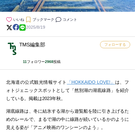
いいね
ブックマーク
コメント
2025/8/19
TMS編集部
フォローする
11
フォロワー
2968
投稿
北海道の公式観光情報サイト
「HOKKAIDO LOVE!」
は、フ
ォトジェニックスポットとして「然別湖の湖底線路」を紹介
している。掲載は2023年秋。
湖底線路は、冬に結氷する湖から遊覧船を陸に引き上げるた
めのレールで、まるで湖の中に線路が続いているかのように
見える姿が「アニメ映画のワンシーンのよう」。