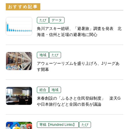
おすすめ記事
たび
データ
角川アスキー総研、「避暑旅」調査を発表 北
海道・信州と近場の避暑地に関心
地域
たび
アウェーツーリズムを盛り上げろ、Jリーグあ
す開幕
総合
地域
来春創設の「ふるさと住民登録制度」 楽天G
や日本旅行などと全国の首長が議論
寄稿【Hundred Links】
たび