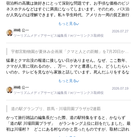
宿泊料の高騰は旅好きにとって深刻な問題です。お手頃な価格のビジ
ネスホテルなどはすぐに満員になってしまいます。そのため、バス泊
が人気なのは理解できます。私ｈ学生時代、アメリカ一周の貧乏旅行
をした時は、移動はグレイハウンドバスでした。夕方から夜の便を利
もっと見る
用してホテル代を浮かせていました。ただし、若いからできたことで
神崎 公一
2026.07.27
す。若い人が夜行バスで京都に行った、青森に行ったと聞くと、疲れ
ツーリズムメディアサービス編集長 / ㈱ツーリンクス取締役
が残らないのかなと思ってしまいます。
宇都宮動物園が夏休み企画展「クマと人との距離」を7月20日から
開催
猛暑とクマ出没の報道に接しない日がありません。なぜ、ここ数年、
クマが人里に現れるのか。、万一、クマと遭遇したら、どうしたらい
いのか。テレビを見ながら家族と話しています。死んだふりをするな
んてことは、冗談でもいえません。そんな中で、この企画展はタイム
もっと見る
リーですね。
神崎 公一
2026.07.19
ツーリズムメディアサービス編集長 / ㈱ツーリンクス取締役
道の駅グランプリ、群馬・川場田園プラザが2連覇
かって旅行雑誌の編集長だった際、道の駅特集をすると、かならず
「道の駅 川場田園プラザ」 がランキング上位に顔をだしました。最
初は川場村？ どこにある村なのかと思ったものですが、取材に訪れ
永井 彰一社長にインタビューしたら、興味深い話が次々が飛び出しま