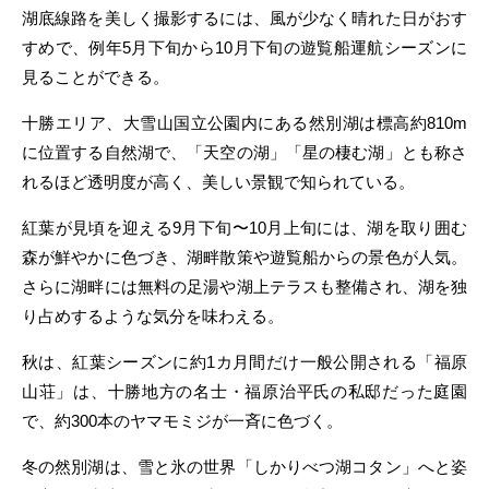
湖底線路を美しく撮影するには、風が少なく晴れた日がおす
すめで、例年5月下旬から10月下旬の遊覧船運航シーズンに
見ることができる。
十勝エリア、大雪山国立公園内にある然別湖は標高約810m
に位置する自然湖で、「天空の湖」「星の棲む湖」とも称さ
れるほど透明度が高く、美しい景観で知られている。
紅葉が見頃を迎える9月下旬〜10月上旬には、湖を取り囲む
森が鮮やかに色づき、湖畔散策や遊覧船からの景色が人気。
さらに湖畔には無料の足湯や湖上テラスも整備され、湖を独
り占めするような気分を味わえる。
秋は、紅葉シーズンに約1カ月間だけ一般公開される「福原
山荘」は、十勝地方の名士・福原治平氏の私邸だった庭園
で、約300本のヤマモミジが一斉に色づく。
冬の然別湖は、雪と氷の世界「しかりべつ湖コタン」へと姿