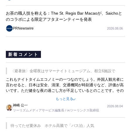
お茶の職人技を称える：The St. Regis Bar Macaoが、Saichoと
のコラボによる限定アフタヌーンティーを発表
PRNewswire
2026.08.06
新着コメント
〈避暑旅〉金曜夜はサマーナイトミュージアム、都立6施設で
これもナイトタイムエコノミーの一つなのでしょう。外国人観光者に
言わせると、日本は安全、清潔、交通機関が時刻通りなど、評価が高
いです。ただ健全な夜の過ごし方が不足しているとのことです。その
ような意味で、金曜夜にこのようなイベントが行われれば、日本人に
もっと見る
限らず外国人にとっても楽しみが増えるでしょうね。
神崎 公一
2026.08.04
ツーリズムメディアサービス編集長 / ㈱ツーリンクス取締役
待ってたぜ夏休み ホテル高騰で「バス泊」人気