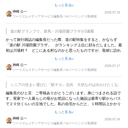
んてことは、冗談でもいえません。そんな中で、この企画展はタイム
もっと見る
リーですね。
神崎 公一
2026.07.19
ツーリズムメディアサービス編集長 / ㈱ツーリンクス取締役
道の駅グランプリ、群馬・川場田園プラザが2連覇
かって旅行雑誌の編集長だった際、道の駅特集をすると、かならず
「道の駅 川場田園プラザ」 がランキング上位に顔をだしました。最
初は川場村？ どこにある村なのかと思ったものですが、取材に訪れ
永井 彰一社長にインタビューしたら、興味深い話が次々が飛び出しま
もっと見る
した。プレゼンも巧みで、今でも思い出すことが２つあります。一つ
神崎 公一
2026.07.17
は、従業員に東京ディズニーランドを見学させ、サービス業、接客業
ツーリズムメディアサービス編集長 / ㈱ツーリンクス取締役
の何かを理解してもらっていることです。 もう一つは1800円もする
プレミアムヨーグルトを販売するにあたり、社内に懸念もあったそう
です。永井社長は、駐車場に都内ナンバーの高級外車が停まっている
シニアの住まい選びに「駅チカ」志向 大切なのは出かけたくなる
ことに目をつけ、高級商品でも売れると確信したそうです。今回の記
暮らし
編集長のひと言 ご寄稿ありがとうございます。身につまされる話で
事を懐かしく読みました。
す。実家で一人暮らしの母がお世話になった施設は最寄り駅からバス
で２０分くらいの立地でした。私の自宅からだと、１時間以上かかり
ました。母の住まいから近いという理由で、その施設を選択したので
もっと見る
すが、私と妹にとっては、半日仕事ででした。シニアの住まい選び
神崎 公一
2026.07.16
は、当人だけではなく、世話をする家族の足の便も考えない外池ない
ツーリズムメディアサービス編集長 / ㈱ツーリンクス取締役
と思いました。