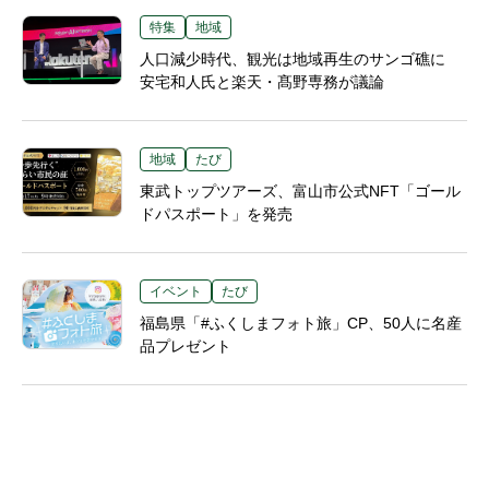
特集
地域
人口減少時代、観光は地域再生のサンゴ礁に
安宅和人氏と楽天・髙野専務が議論
地域
たび
東武トップツアーズ、富山市公式NFT「ゴール
ドパスポート」を発売
イベント
たび
福島県「#ふくしまフォト旅」CP、50人に名産
品プレゼント