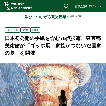
新規登録
ログイン
学び・つながる観光産業メディア
イベント
体験
話題
日本初公開の手紙を含む75点披露、東京都
美術館が「ゴッホ展 家族がつないだ画家
の夢」を開催