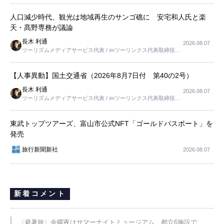
人口減少時代、観光は地域再生のサンゴ礁に 安宅和人氏と楽
天・髙野専務が議論
長木 利通
2026.08.07
ツーリズムメディアサービス代表 / ㈱ツーリンクス代表取締役社
長
【人事異動】国土交通省（2026年8月7日付 第40の2号）
長木 利通
2026.08.07
ツーリズムメディアサービス代表 / ㈱ツーリンクス代表取締役社
長
東武トップツアーズ、富山市公式NFT「ゴールドパスポート」を
発売
旅行新聞新社
2026.08.07
新着コメント
〈避暑旅〉金曜夜はサマーナイトミュージアム、都立6施設で