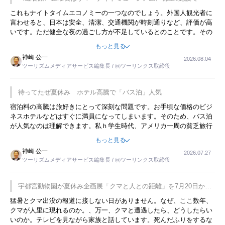
これもナイトタイムエコノミーの一つなのでしょう。外国人観光者に
言わせると、日本は安全、清潔、交通機関が時刻通りなど、評価が高
いです。ただ健全な夜の過ごし方が不足しているとのことです。その
ような意味で、金曜夜にこのようなイベントが行われれば、日本人に
もっと見る
限らず外国人にとっても楽しみが増えるでしょうね。
神崎 公一
2026.08.04
ツーリズムメディアサービス編集長 / ㈱ツーリンクス取締役
待ってたぜ夏休み ホテル高騰で「バス泊」人気
宿泊料の高騰は旅好きにとって深刻な問題です。お手頃な価格のビジ
ネスホテルなどはすぐに満員になってしまいます。そのため、バス泊
が人気なのは理解できます。私ｈ学生時代、アメリカ一周の貧乏旅行
をした時は、移動はグレイハウンドバスでした。夕方から夜の便を利
もっと見る
用してホテル代を浮かせていました。ただし、若いからできたことで
神崎 公一
2026.07.27
す。若い人が夜行バスで京都に行った、青森に行ったと聞くと、疲れ
ツーリズムメディアサービス編集長 / ㈱ツーリンクス取締役
が残らないのかなと思ってしまいます。
宇都宮動物園が夏休み企画展「クマと人との距離」を7月20日から
開催
猛暑とクマ出没の報道に接しない日がありません。なぜ、ここ数年、
クマが人里に現れるのか。、万一、クマと遭遇したら、どうしたらい
いのか。テレビを見ながら家族と話しています。死んだふりをするな