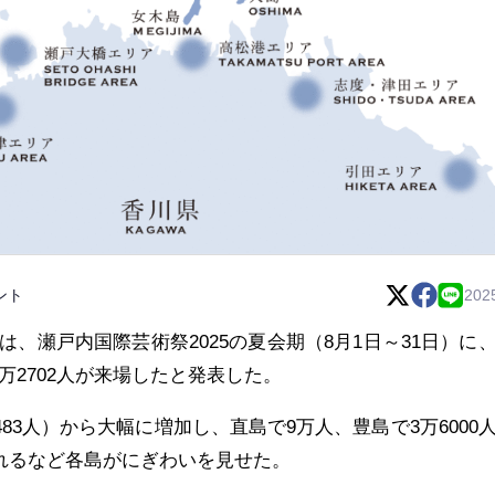
ント
202
、瀬戸内国際芸術祭2025の夏会期（8月1日～31日）に
万2702人が来場したと発表した。
7483人）から大幅に増加し、直島で9万人、豊島で3万6000
訪れるなど各島がにぎわいを見せた。