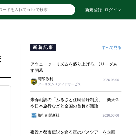
新規登録
ログイン
新着記事
すべて見る
ま
アウェーツーリズムを盛り上げろ、Jリーグあ
す開幕
阿部 政利
2026.08.06
ツーリズムメディアサービス
来春創設の「ふるさと住民登録制度」 楽天G
や日本旅行などと全国の首長が議論
旅行新聞新社
2026.08.06
夜景と都市伝説を巡る夜のバスツアーを企画