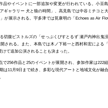
、作品やイベントに一部追加や変更が行われている。小豆
アギャラリー 犬と狼の時間」、高見島では中谷ミチコと
示される。宇多津では筧康明の「Echoes as Air Flo
る切腹ピストルズの「せっぷくぴすとるず 瀬戸内神出鬼
で展開される。また、本島では木ノ下裕一と西村和宏による
評を受けて追加公演されることも決まった。
点で256作品と25のイベントが展開され、参加作家は222
会期は11月9日まで続き、多彩な現代アートと地域文化が融
。