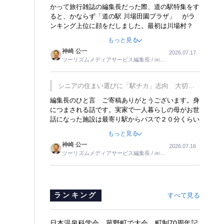
覇
かって旅行雑誌の編集長だった際、道の駅特集をす
ると、かならず「道の駅 川場田園プラザ」 がラ
ンキング上位に顔をだしました。最初は川場村？
どこにある村なのかと思ったものですが、取材に訪
もっと見る
れ永井 彰一社長にインタビューしたら、興味深い
神崎 公一
2026.07.17
話が次々が飛び出しました。プレゼンも巧みで、今
ツーリズムメディアサービス編集長 / ㈱ツ
でも思い出すことが２つあります。一つは、従業員
ーリンクス取締役
に東京ディズニーランドを見学させ、サービス業、
接客業の何かを理解してもらっていることです。
シニアの住まい選びに「駅チカ」志向 大切な
もう一つは1800円もするプレミアムヨーグルトを
のは出かけたくなる暮らし
編集長のひと言 ご寄稿ありがとうございます。身
販売するにあたり、社内に懸念もあったそうです。
につまされる話です。実家で一人暮らしの母がお世
永井社長は、駐車場に都内ナンバーの高級外車が停
話になった施設は最寄り駅からバスで２０分くらい
まっていることに目をつけ、高級商品でも売れると
の立地でした。私の自宅からだと、１時間以上かか
確信したそうです。今回の記事を懐かしく読みまし
もっと見る
りました。母の住まいから近いという理由で、その
た。
神崎 公一
2026.07.16
施設を選択したのですが、私と妹にとっては、半日
ツーリズムメディアサービス編集長 / ㈱ツ
仕事ででした。シニアの住まい選びは、当人だけで
ーリンクス取締役
はなく、世話をする家族の足の便も考えない外池な
いと思いました。
ランキング
すべて見る
日本温泉科学会、菰野町で大会 町制70周年記