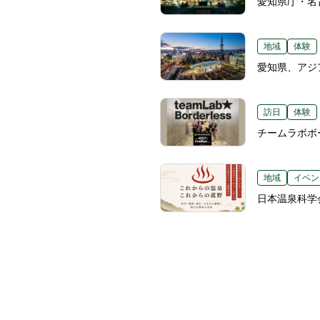
愛知県庁・名
地域
体験
愛知県、アジ
訪日
体験
チームラボボ
地域
イベン
日本温泉科学