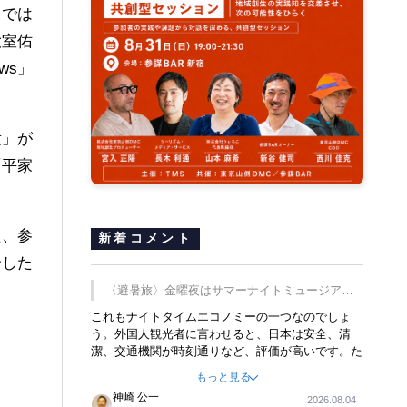
島では
大室佑
ws」
没」が
「平家
組、参
新着コメント
合した
〈避暑旅〉金曜夜はサマーナイトミュージア
ム、都立6施設で
これもナイトタイムエコノミーの一つなのでしょ
う。外国人観光者に言わせると、日本は安全、清
潔、交通機関が時刻通りなど、評価が高いです。た
だ健全な夜の過ごし方が不足しているとのことで
もっと見る
す。そのような意味で、金曜夜にこのようなイベン
神崎 公一
2026.08.04
トが行われれば、日本人に限らず外国人にとっても