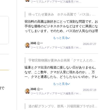
ツーリズムメディアサービス編集長 / ㈱ツ
楽しみが増えるでしょうね。
ーリンクス取締役
待ってたぜ夏休み ホテル高騰で「バス泊」人
気
宿泊料の高騰は旅好きにとって深刻な問題です。お
手頃な価格のビジネスホテルなどはすぐに満員にな
ってしまいます。そのため、バス泊が人気なのは理
解できます。私ｈ学生時代、アメリカ一周の貧乏旅
もっと見る
行をした時は、移動はグレイハウンドバスでした。
神崎 公一
2026.07.27
夕方から夜の便を利用してホテル代を浮かせていま
ツーリズムメディアサービス編集長 / ㈱ツ
した。ただし、若いからできたことです。若い人が
ーリンクス取締役
夜行バスで京都に行った、青森に行ったと聞くと、
疲れが残らないのかなと思ってしまいます。
宇都宮動物園が夏休み企画展「クマと人との距
離」を7月20日から開催
猛暑とクマ出没の報道に接しない日がありません。
なぜ、ここ数年、クマが人里に現れるのか。、万
一、クマと遭遇したら、どうしたらいいのか。テレ
ビを見ながら家族と話しています。死んだふりをす
もっと見る
るなんてことは、冗談でもいえません。そんな中
創で
神崎 公一
2026.07.19
で、この企画展はタイムリーですね。
ツーリズムメディアサービス編集長 / ㈱ツ
ーリンクス取締役
道の駅グランプリ、群馬・川場田園プラザが2連