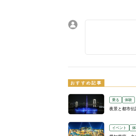
おすすめ記事
乗る
体験
夜景と都市伝
イベント
体