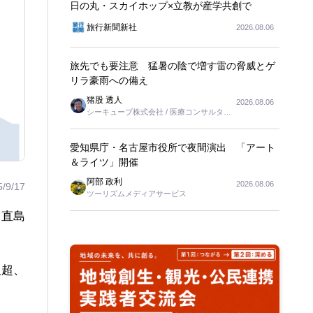
日の丸・スカイホップ×立教が産学共創で
旅行新聞新社
2026.08.06
旅先でも要注意 猛暑の陰で増す雷の脅威とゲ
リラ豪雨への備え
猪股 透人
2026.08.06
シーキューブ株式会社 / 医療コンサルタン
ト
愛知県庁・名古屋市役所で夜間演出 「アート
＆ライツ」開催
阿部 政利
2026.08.06
5/9/17
ツーリズムメディアサービス
、直島
人超、