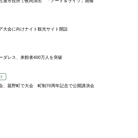
古屋市役所で夜間演出 「アート＆ライツ」開催
ア大会に向けナイト観光サイト開設
ーダレス、来館者400万人を突破
ト
会、菰野町で大会 町制70周年記念で公開講演会