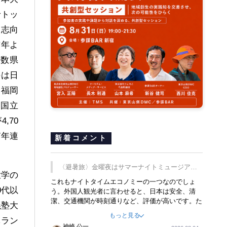
でトッ
元志向
前年よ
複数県
のは日
、福岡
。国立
,70
7年連
新着コメント
〈避暑旅〉金曜夜はサマーナイトミュージア
大学の
ム、都立6施設で
これもナイトタイムエコノミーの一つなのでしょ
0代以
う。外国人観光者に言わせると、日本は安全、清
潔、交通機関が時刻通りなど、評価が高いです。た
義塾大
だ健全な夜の過ごし方が不足しているとのことで
もっと見る
体ラン
す。そのような意味で、金曜夜にこのようなイベン
神崎 公一