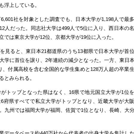
も浮上している。
6,601社を対象とした調査でも、日本大学が1,198人で最
112人だった。同志社大学は499人で5位に入り、西日本の
立では東京大学が12位、京都大学が19位に入った。
を見ると、東日本21都道県のうち13都県で日本大学が首
大学に首位を譲り、2年連続の減少となった。一方、東日
り、付属高校を含む全国的な学生集めと128万人超の卒業
るとみられる。
学がトップとなった県はなく、16県で地元国立大学が1位
は6府県すべてで私立大学がトップとなり、近畿大学が大
。九州では福岡大学が福岡、佐賀で1位となり、長崎、大
業データベース約440万社から代表者の出身大学を集計し