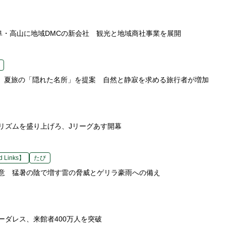
、岐阜・高山に地域DMCの新会社 観光と地域商社事業を展開
.com、夏旅の「隠れた名所」を提案 自然と静寂を求める旅行者が増加
リズムを盛り上げろ、Jリーグあす開幕
 Links】
たび
意 猛暑の陰で増す雷の脅威とゲリラ豪雨への備え
ーダレス、来館者400万人を突破