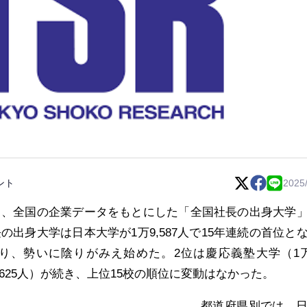
ント
2025
0日、全国の企業データをもとにした「全国社長の出身大学
長の出身大学は日本大学が1万9,587人で15年連続の首位と
り、勢いに陰りがみえ始めた。2位は慶応義塾大学（1万
625人）が続き、上位15校の順位に変動はなかった。
都道府県別では、