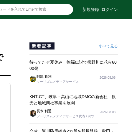
新規登録
ログイン
新着記事
すべて見る
で
待ってたぜ夏休み 徐福伝説で熊野川に花火60
00発
阿部 政利
2026.08.08
ツーリズムメディアサービス
KNT-CT、岐阜・高山に地域DMCの新会社 観
光と地域商社事業を展開
長木 利通
2026.08.08
ツーリズムメディアサービス代表 / ㈱ツー
リンクス代表取締役社長
交省、河川防災拠点2カ所を新規登録 秋田・