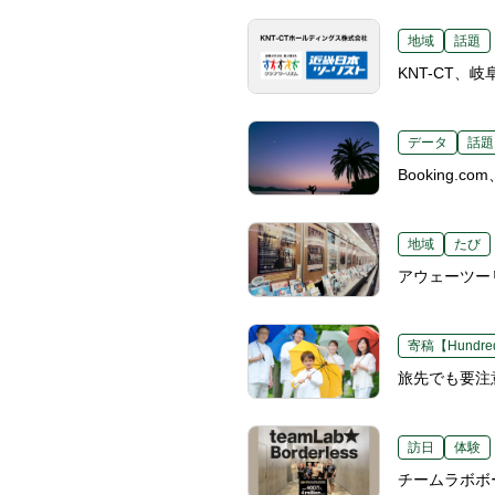
地域
話題
KNT-CT
データ
話題
Booking
地域
たび
アウェーツー
寄稿【Hundred
旅先でも要注
訪日
体験
チームラボボ