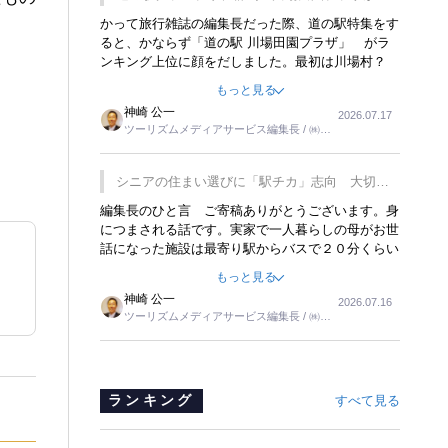
覇
かって旅行雑誌の編集長だった際、道の駅特集をす
ると、かならず「道の駅 川場田園プラザ」 がラ
ンキング上位に顔をだしました。最初は川場村？
どこにある村なのかと思ったものですが、取材に訪
もっと見る
れ永井 彰一社長にインタビューしたら、興味深い
神崎 公一
2026.07.17
話が次々が飛び出しました。プレゼンも巧みで、今
ツーリズムメディアサービス編集長 / ㈱ツ
でも思い出すことが２つあります。一つは、従業員
ーリンクス取締役
に東京ディズニーランドを見学させ、サービス業、
接客業の何かを理解してもらっていることです。
シニアの住まい選びに「駅チカ」志向 大切な
もう一つは1800円もするプレミアムヨーグルトを
のは出かけたくなる暮らし
編集長のひと言 ご寄稿ありがとうございます。身
販売するにあたり、社内に懸念もあったそうです。
につまされる話です。実家で一人暮らしの母がお世
永井社長は、駐車場に都内ナンバーの高級外車が停
話になった施設は最寄り駅からバスで２０分くらい
まっていることに目をつけ、高級商品でも売れると
の立地でした。私の自宅からだと、１時間以上かか
確信したそうです。今回の記事を懐かしく読みまし
もっと見る
りました。母の住まいから近いという理由で、その
た。
神崎 公一
2026.07.16
施設を選択したのですが、私と妹にとっては、半日
ツーリズムメディアサービス編集長 / ㈱ツ
仕事ででした。シニアの住まい選びは、当人だけで
ーリンクス取締役
はなく、世話をする家族の足の便も考えない外池な
いと思いました。
ランキング
すべて見る