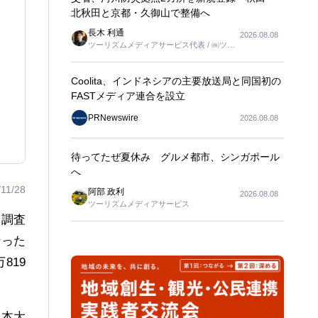
北秋田と京都・久御山で整備へ
長木 利通
2026.08.08
ツーリズムメディアサービス代表 / ㈱ツー
リンクス代表取締役社長
Coolita、インドネシアの主要放送局と同国初の
FASTメディア連合を設立
PRNewswire
2026.08.08
待ってたぜ夏休み グルメ都市、シンガポール
へ
/11/28
阿部 政利
2026.08.08
ツーリズムメディアサービス
」調査
なった
819
日本大