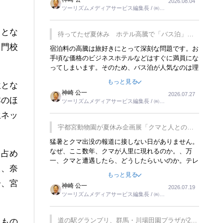
2026.08.04
トが行われれば、日本人に限らず外国人にとっても
ツーリズムメディアサービス編集長 / ㈱ツ
楽しみが増えるでしょうね。
ーリンクス取締役
多とな
待ってたぜ夏休み ホテル高騰で「バス泊」人
気
名門校
宿泊料の高騰は旅好きにとって深刻な問題です。お
手頃な価格のビジネスホテルなどはすぐに満員にな
ってしまいます。そのため、バス泊が人気なのは理
解できます。私ｈ学生時代、アメリカ一周の貧乏旅
もっと見る
位とな
行をした時は、移動はグレイハウンドバスでした。
神崎 公一
2026.07.27
夕方から夜の便を利用してホテル代を浮かせていま
本のほ
ツーリズムメディアサービス編集長 / ㈱ツ
した。ただし、若いからできたことです。若い人が
ーリンクス取締役
生ネッ
夜行バスで京都に行った、青森に行ったと聞くと、
疲れが残らないのかなと思ってしまいます。
宇都宮動物園が夏休み企画展「クマと人との距
離」を7月20日から開催
猛暑とクマ出没の報道に接しない日がありません。
なぜ、ここ数年、クマが人里に現れるのか。、万
を占め
一、クマと遭遇したら、どうしたらいいのか。テレ
阪、奈
ビを見ながら家族と話しています。死んだふりをす
もっと見る
るなんてことは、冗談でもいえません。そんな中
分、宮
神崎 公一
2026.07.19
で、この企画展はタイムリーですね。
ツーリズムメディアサービス編集長 / ㈱ツ
ーリンクス取締役
道の駅グランプリ、群馬・川場田園プラザが2連
たもの