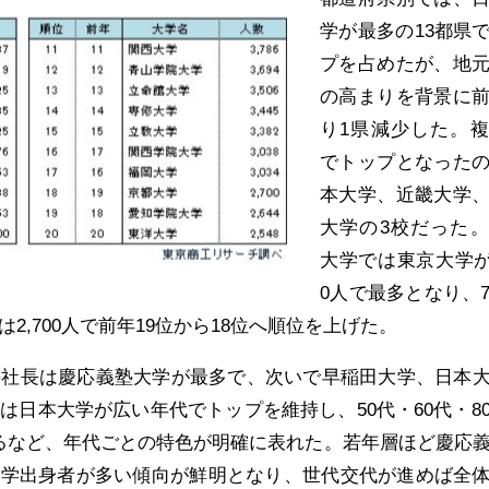
学が最多の13都県
プを占めたが、地
の高まりを背景に
り1県減少した。
でトップとなった
本大学、近畿大学
大学の3校だった
大学では東京大学が4
0人で最多となり、
2,700人で前年19位から18位へ順位を上げた。
手社長は慶応義塾大学が最多で、次いで早稲田大学、日本
は日本大学が広い年代でトップを維持し、50代・60代・8
るなど、年代ごとの特色が明確に表れた。若年層ほど慶応
大学出身者が多い傾向が鮮明となり、世代交代が進めば全