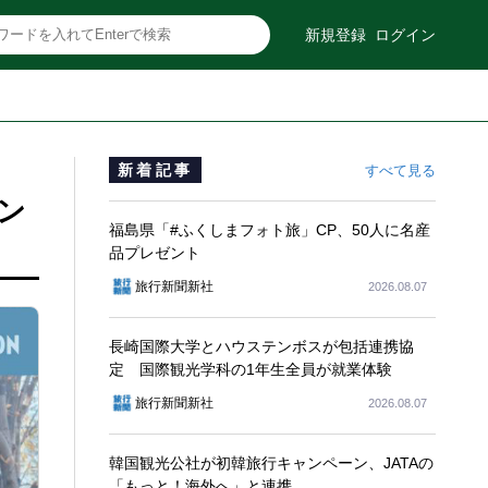
新規登録
ログイン
新着記事
すべて見る
ン
福島県「#ふくしまフォト旅」CP、50人に名産
品プレゼント
旅行新聞新社
2026.08.07
長崎国際大学とハウステンボスが包括連携協
定 国際観光学科の1年生全員が就業体験
旅行新聞新社
2026.08.07
韓国観光公社が初韓旅行キャンペーン、JATAの
「もっと！海外へ」と連携