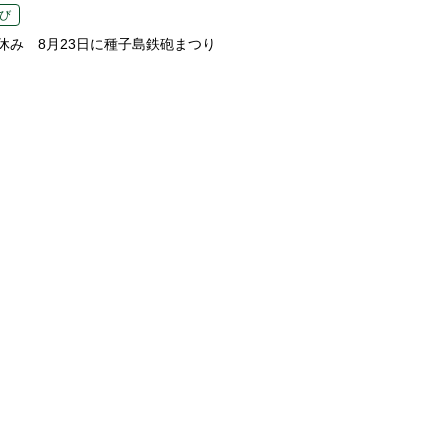
び
休み 8月23日に種子島鉄砲まつり