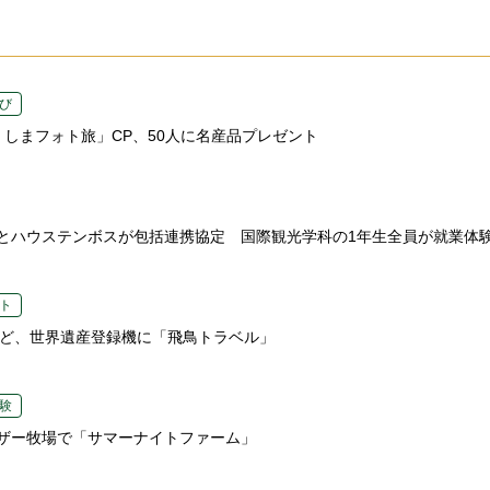
び
くしまフォト旅」CP、50人に名産品プレゼント
とハウステンボスが包括連携協定 国際観光学科の1年生全員が就業体
ト
など、世界遺産登録機に「飛鳥トラベル」
験
ザー牧場で「サマーナイトファーム」