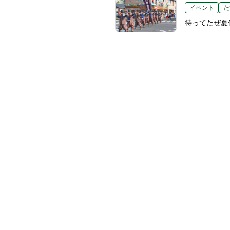
イベント
た
待ってたぜ夏