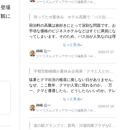
ツーリズムメディアサービス編集長 / ㈱ツ
楽しみが増えるでしょうね。
ーリンクス取締役
き登場
界観に
待ってたぜ夏休み ホテル高騰で「バス泊」人
気
宿泊料の高騰は旅好きにとって深刻な問題です。お
手頃な価格のビジネスホテルなどはすぐに満員にな
ってしまいます。そのため、バス泊が人気なのは理
解できます。私ｈ学生時代、アメリカ一周の貧乏旅
もっと見る
行をした時は、移動はグレイハウンドバスでした。
神崎 公一
2026.07.27
夕方から夜の便を利用してホテル代を浮かせていま
ツーリズムメディアサービス編集長 / ㈱ツ
した。ただし、若いからできたことです。若い人が
ーリンクス取締役
夜行バスで京都に行った、青森に行ったと聞くと、
疲れが残らないのかなと思ってしまいます。
宇都宮動物園が夏休み企画展「クマと人との距
離」を7月20日から開催
猛暑とクマ出没の報道に接しない日がありません。
なぜ、ここ数年、クマが人里に現れるのか。、万
一、クマと遭遇したら、どうしたらいいのか。テレ
ビを見ながら家族と話しています。死んだふりをす
もっと見る
るなんてことは、冗談でもいえません。そんな中
神崎 公一
2026.07.19
で、この企画展はタイムリーですね。
ツーリズムメディアサービス編集長 / ㈱ツ
ーリンクス取締役
道の駅グランプリ、群馬・川場田園プラザが2連