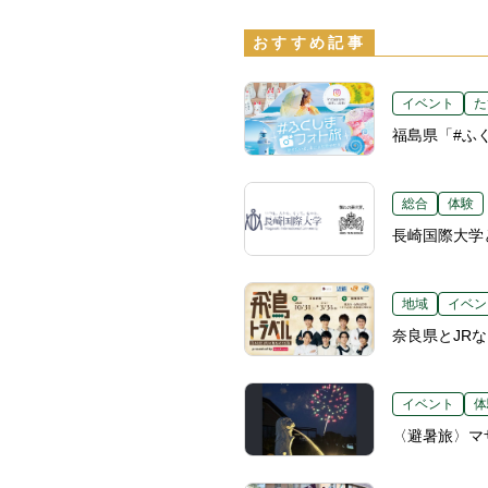
おすすめ記事
イベント
た
福島県「#ふ
総合
体験
長崎国際大学
地域
イベン
奈良県とJR
イベント
体
〈避暑旅〉マ