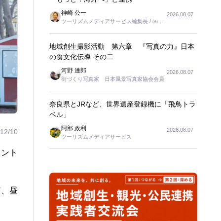
神崎 公一
2026.08.07
ツーリズムメディアサービス編集長 / ㈱ツ
ーリンクス取締役
地域創生撮影活動 第六章 『写真の力』日本
の食文化伝導 その二
河野 達郎
2026.08.07
街づくり写真家 日本風景写真家協会会員
奈良県とJRなど、世界遺産登録機に「飛鳥トラ
ベル」
阿部 政利
2026.08.07
12/10
ツーリズムメディアサービス
ベント
ど、昼