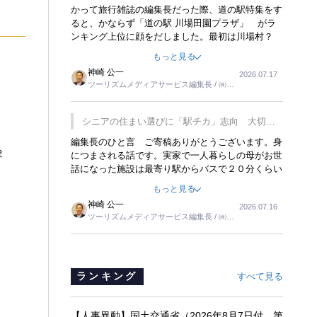
覇
かって旅行雑誌の編集長だった際、道の駅特集をす
ると、かならず「道の駅 川場田園プラザ」 がラ
ンキング上位に顔をだしました。最初は川場村？
どこにある村なのかと思ったものですが、取材に訪
もっと見る
れ永井 彰一社長にインタビューしたら、興味深い
神崎 公一
2026.07.17
話が次々が飛び出しました。プレゼンも巧みで、今
ツーリズムメディアサービス編集長 / ㈱ツ
でも思い出すことが２つあります。一つは、従業員
ーリンクス取締役
に東京ディズニーランドを見学させ、サービス業、
接客業の何かを理解してもらっていることです。
シニアの住まい選びに「駅チカ」志向 大切な
もう一つは1800円もするプレミアムヨーグルトを
のは出かけたくなる暮らし
編集長のひと言 ご寄稿ありがとうございます。身
販売するにあたり、社内に懸念もあったそうです。
験
につまされる話です。実家で一人暮らしの母がお世
永井社長は、駐車場に都内ナンバーの高級外車が停
話になった施設は最寄り駅からバスで２０分くらい
まっていることに目をつけ、高級商品でも売れると
の立地でした。私の自宅からだと、１時間以上かか
確信したそうです。今回の記事を懐かしく読みまし
もっと見る
りました。母の住まいから近いという理由で、その
た。
神崎 公一
2026.07.16
施設を選択したのですが、私と妹にとっては、半日
ツーリズムメディアサービス編集長 / ㈱ツ
仕事ででした。シニアの住まい選びは、当人だけで
ーリンクス取締役
はなく、世話をする家族の足の便も考えない外池な
いと思いました。
ランキング
すべて見る
【人事異動】国土交通省（2026年8月7日付 第