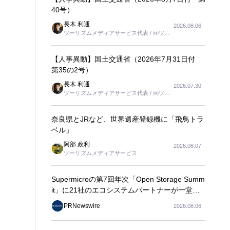
40号）
長木 利通
2026.08.06
ツーリズムメディアサービス代表 / ㈱ツー
リンクス代表取締役社長
【人事異動】国土交通省（2026年7月31日付
第35の2号）
長木 利通
2026.07.30
ツーリズムメディアサービス代表 / ㈱ツー
リンクス代表取締役社長
奈良県とJRなど、世界遺産登録機に「飛鳥トラ
ベル」
阿部 政利
2026.08.07
ツーリズムメディアサービス
Supermicroの第7回年次「Open Storage Summ
it」に21社のエコシステムパートナーが一堂に
会し、エンタープライズAIの大規模導入に関す
PRNewswire
2026.08.06
る実践的なガイダンスを共有