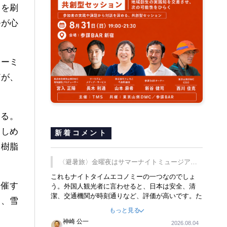
ドを刷
ルが心
ムーミ
どが、
する。
楽しめ
新着コメント
。樹脂
〈避暑旅〉金曜夜はサマーナイトミュージア
ム、都立6施設で
これもナイトタイムエコノミーの一つなのでしょ
開催す
う。外国人観光者に言わせると、日本は安全、清
潔、交通機関が時刻通りなど、評価が高いです。た
り、雪
だ健全な夜の過ごし方が不足しているとのことで
もっと見る
す。そのような意味で、金曜夜にこのようなイベン
神崎 公一
2026.08.04
トが行われれば、日本人に限らず外国人にとっても