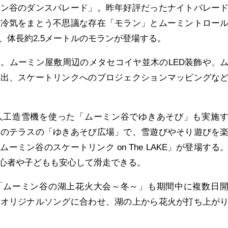
ミン谷のダンスパレード」。昨年好評だったナイトパレー
。冷気をまとう不思議な存在「モラン」とムーミントロー
、体長約2.5メートルのモランが登場する。
。ムーミン屋敷周辺のメタセコイヤ並木のLED装飾や、
演出、スケートリンクへのプロジェクションマッピングな
人工造雪機を使った「ムーミン谷でゆきあそび」も実施
江のテラスの「ゆきあそび広場」で、雪遊びやそり遊びを
ーミン谷のスケートリンク on The LAKE」が登場する
心者や子どもも安心して滑走できる。
「ムーミン谷の湖上花火大会～冬～」も期間中に複数日
のオリジナルソングに合わせ、湖の上から花火が打ち上が