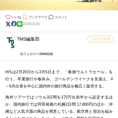
いいね
ブックマーク
コメント
2026/2/20
TMS編集部
フォローする
11
フォロワー
2968
投稿
HISは2月20日から3月5日まで、「春旅ウルトラセール」を
行う。卒業旅行や春休み、ゴールデンウイークを見据え、4
～6月出発を中心に国内外の旅行商品を幅広く販売する。
海外ツアーではソウル3日間を2万円台前半から設定するほ
か、国内旅行では羽田発着の札幌2日間 17,800円のほか、沖
縄など人気方面の商品を用意している。航空券と宿泊を組み