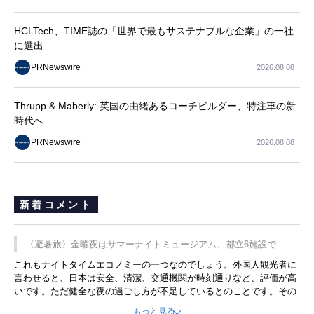
長
HCLTech、TIME誌の「世界で最もサステナブルな企業」の一社
に選出
PRNewswire
2026.08.08
Thrupp & Maberly: 英国の由緒あるコーチビルダー、特注車の新
時代へ
PRNewswire
2026.08.08
新着コメント
〈避暑旅〉金曜夜はサマーナイトミュージアム、都立6施設で
これもナイトタイムエコノミーの一つなのでしょう。外国人観光者に
言わせると、日本は安全、清潔、交通機関が時刻通りなど、評価が高
いです。ただ健全な夜の過ごし方が不足しているとのことです。その
ような意味で、金曜夜にこのようなイベントが行われれば、日本人に
もっと見る