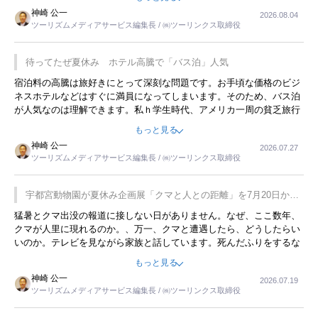
限らず外国人にとっても楽しみが増えるでしょうね。
神崎 公一
2026.08.04
ツーリズムメディアサービス編集長 / ㈱ツーリンクス取締役
待ってたぜ夏休み ホテル高騰で「バス泊」人気
宿泊料の高騰は旅好きにとって深刻な問題です。お手頃な価格のビジ
ネスホテルなどはすぐに満員になってしまいます。そのため、バス泊
が人気なのは理解できます。私ｈ学生時代、アメリカ一周の貧乏旅行
をした時は、移動はグレイハウンドバスでした。夕方から夜の便を利
もっと見る
用してホテル代を浮かせていました。ただし、若いからできたことで
神崎 公一
2026.07.27
す。若い人が夜行バスで京都に行った、青森に行ったと聞くと、疲れ
ツーリズムメディアサービス編集長 / ㈱ツーリンクス取締役
が残らないのかなと思ってしまいます。
宇都宮動物園が夏休み企画展「クマと人との距離」を7月20日から
開催
猛暑とクマ出没の報道に接しない日がありません。なぜ、ここ数年、
クマが人里に現れるのか。、万一、クマと遭遇したら、どうしたらい
いのか。テレビを見ながら家族と話しています。死んだふりをするな
んてことは、冗談でもいえません。そんな中で、この企画展はタイム
もっと見る
リーですね。
神崎 公一
2026.07.19
ツーリズムメディアサービス編集長 / ㈱ツーリンクス取締役