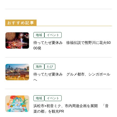
おすすめ記事
地域
イベント
待ってたぜ夏休み 徐福伝説で熊野川に花火60
00発
海外
たび
待ってたぜ夏休み グルメ都市、シンガポール
へ
地域
イベント
浜松市×初音ミク、市内周遊企画を展開 「音
楽の都」を観光PR