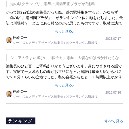
道の駅グランプリ、群馬・川場田園プラザが2連覇
かって旅行雑誌の編集長だった際、道の駅特集をすると、かならず
「道の駅 川場田園プラザ」 がランキング上位に顔をだしました。最
初は川場村？ どこにある村なのかと思ったものですが、取材に訪れ
永井 彰一社長にインタビューしたら、興味深い話が次々が飛び出しま
もっと見る
した。プレゼンも巧みで、今でも思い出すことが２つあります。一つ
神崎 公一
2026.07.17
は、従業員に東京ディズニーランドを見学させ、サービス業、接客業
ツーリズムメディアサービス編集長 / ㈱ツーリンクス取締役
の何かを理解してもらっていることです。 もう一つは1800円もする
プレミアムヨーグルトを販売するにあたり、社内に懸念もあったそう
です。永井社長は、駐車場に都内ナンバーの高級外車が停まっている
シニアの住まい選びに「駅チカ」志向 大切なのは出かけたくなる
ことに目をつけ、高級商品でも売れると確信したそうです。今回の記
暮らし
編集長のひと言 ご寄稿ありがとうございます。身につまされる話で
事を懐かしく読みました。
す。実家で一人暮らしの母がお世話になった施設は最寄り駅からバス
で２０分くらいの立地でした。私の自宅からだと、１時間以上かかり
ました。母の住まいから近いという理由で、その施設を選択したので
もっと見る
すが、私と妹にとっては、半日仕事ででした。シニアの住まい選び
神崎 公一
2026.07.16
は、当人だけではなく、世話をする家族の足の便も考えない外池ない
ツーリズムメディアサービス編集長 / ㈱ツーリンクス取締役
と思いました。
ランキング
すべて見る