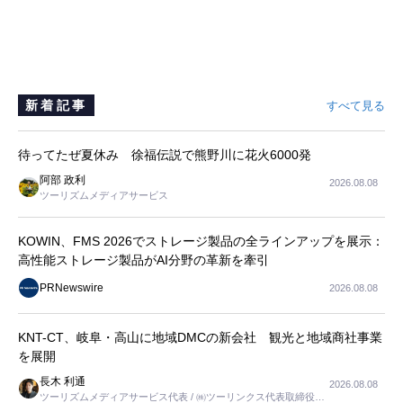
新着記事
すべて見る
待ってたぜ夏休み 徐福伝説で熊野川に花火6000発
阿部 政利
2026.08.08
ツーリズムメディアサービス
KOWIN、FMS 2026でストレージ製品の全ラインアップを展示：
高性能ストレージ製品がAI分野の革新を牽引
PRNewswire
2026.08.08
KNT-CT、岐阜・高山に地域DMCの新会社 観光と地域商社事業
を展開
長木 利通
2026.08.08
ツーリズムメディアサービス代表 / ㈱ツーリンクス代表取締役社