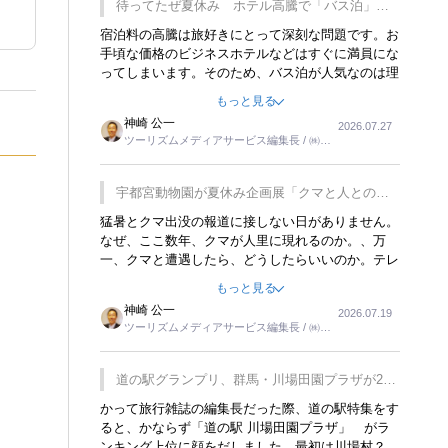
待ってたぜ夏休み ホテル高騰で「バス泊」人
気
宿泊料の高騰は旅好きにとって深刻な問題です。お
手頃な価格のビジネスホテルなどはすぐに満員にな
ってしまいます。そのため、バス泊が人気なのは理
解できます。私ｈ学生時代、アメリカ一周の貧乏旅
もっと見る
行をした時は、移動はグレイハウンドバスでした。
神崎 公一
2026.07.27
夕方から夜の便を利用してホテル代を浮かせていま
ツーリズムメディアサービス編集長 / ㈱ツ
した。ただし、若いからできたことです。若い人が
ーリンクス取締役
夜行バスで京都に行った、青森に行ったと聞くと、
疲れが残らないのかなと思ってしまいます。
宇都宮動物園が夏休み企画展「クマと人との距
離」を7月20日から開催
猛暑とクマ出没の報道に接しない日がありません。
なぜ、ここ数年、クマが人里に現れるのか。、万
一、クマと遭遇したら、どうしたらいいのか。テレ
ビを見ながら家族と話しています。死んだふりをす
もっと見る
るなんてことは、冗談でもいえません。そんな中
神崎 公一
2026.07.19
で、この企画展はタイムリーですね。
ツーリズムメディアサービス編集長 / ㈱ツ
ーリンクス取締役
道の駅グランプリ、群馬・川場田園プラザが2連
覇
かって旅行雑誌の編集長だった際、道の駅特集をす
ると、かならず「道の駅 川場田園プラザ」 がラ
ンキング上位に顔をだしました。最初は川場村？