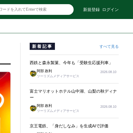
新規登録
ログイン
新着記事
すべて見る
西鉄と森永製菓、今年も「受験生応援列車」
阿部 政利
2026.08.10
ツーリズムメディアサービス
富士マリオットホテル山中湖、山梨の秋ディナ
ー
阿部 政利
2026.08.10
ツーリズムメディアサービス
京王電鉄、「身だしなみ」を生成AIで評価