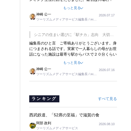
どこにある村なのかと思ったものですが、取材に訪
もっと見る
れ永井 彰一社長にインタビューしたら、興味深い
神崎 公一
2026.07.17
話が次々が飛び出しました。プレゼンも巧みで、今
ツーリズムメディアサービス編集長 / ㈱ツ
でも思い出すことが２つあります。一つは、従業員
ーリンクス取締役
に東京ディズニーランドを見学させ、サービス業、
接客業の何かを理解してもらっていることです。
シニアの住まい選びに「駅チカ」志向 大切な
もう一つは1800円もするプレミアムヨーグルトを
のは出かけたくなる暮らし
編集長のひと言 ご寄稿ありがとうございます。身
販売するにあたり、社内に懸念もあったそうです。
につまされる話です。実家で一人暮らしの母がお世
永井社長は、駐車場に都内ナンバーの高級外車が停
話になった施設は最寄り駅からバスで２０分くらい
まっていることに目をつけ、高級商品でも売れると
の立地でした。私の自宅からだと、１時間以上かか
確信したそうです。今回の記事を懐かしく読みまし
もっと見る
りました。母の住まいから近いという理由で、その
た。
神崎 公一
2026.07.16
施設を選択したのですが、私と妹にとっては、半日
ツーリズムメディアサービス編集長 / ㈱ツ
仕事ででした。シニアの住まい選びは、当人だけで
ーリンクス取締役
はなく、世話をする家族の足の便も考えない外池な
いと思いました。
ランキング
すべて見る
西武鉄道、「52席の至福」で滋賀の食
阿部 政利
2026.08.10
ツーリズムメディアサービス