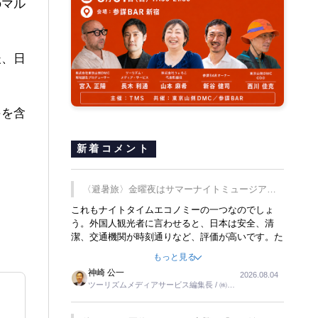
のマル
後、日
手を含
新着コメント
〈避暑旅〉金曜夜はサマーナイトミュージア
ム、都立6施設で
これもナイトタイムエコノミーの一つなのでしょ
う。外国人観光者に言わせると、日本は安全、清
潔、交通機関が時刻通りなど、評価が高いです。た
だ健全な夜の過ごし方が不足しているとのことで
もっと見る
す。そのような意味で、金曜夜にこのようなイベン
神崎 公一
2026.08.04
トが行われれば、日本人に限らず外国人にとっても
ツーリズムメディアサービス編集長 / ㈱ツ
楽しみが増えるでしょうね。
ーリンクス取締役