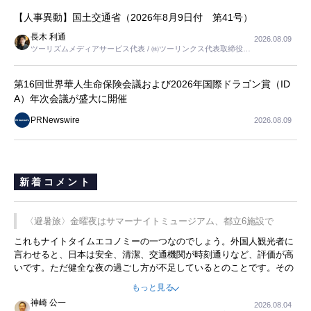
【人事異動】国土交通省（2026年8月9日付 第41号）
長木 利通
2026.08.09
ツーリズムメディアサービス代表 / ㈱ツーリンクス代表取締役社
長
第16回世界華人生命保険会議および2026年国際ドラゴン賞（ID
A）年次会議が盛大に開催
PRNewswire
2026.08.09
新着コメント
〈避暑旅〉金曜夜はサマーナイトミュージアム、都立6施設で
これもナイトタイムエコノミーの一つなのでしょう。外国人観光者に
言わせると、日本は安全、清潔、交通機関が時刻通りなど、評価が高
いです。ただ健全な夜の過ごし方が不足しているとのことです。その
ような意味で、金曜夜にこのようなイベントが行われれば、日本人に
もっと見る
限らず外国人にとっても楽しみが増えるでしょうね。
神崎 公一
2026.08.04