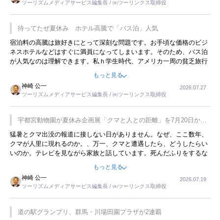
ツーリズムメディアサービス編集長 / ㈱ツーリンクス取締役
待ってたぜ夏休み ホテル高騰で「バス泊」人気
宿泊料の高騰は旅好きにとって深刻な問題です。お手頃な価格のビジ
ネスホテルなどはすぐに満員になってしまいます。そのため、バス泊
が人気なのは理解できます。私ｈ学生時代、アメリカ一周の貧乏旅行
をした時は、移動はグレイハウンドバスでした。夕方から夜の便を利
もっと見る
用してホテル代を浮かせていました。ただし、若いからできたことで
神崎 公一
2026.07.27
す。若い人が夜行バスで京都に行った、青森に行ったと聞くと、疲れ
ツーリズムメディアサービス編集長 / ㈱ツーリンクス取締役
が残らないのかなと思ってしまいます。
宇都宮動物園が夏休み企画展「クマと人との距離」を7月20日から
開催
猛暑とクマ出没の報道に接しない日がありません。なぜ、ここ数年、
クマが人里に現れるのか。、万一、クマと遭遇したら、どうしたらい
いのか。テレビを見ながら家族と話しています。死んだふりをするな
んてことは、冗談でもいえません。そんな中で、この企画展はタイム
もっと見る
リーですね。
神崎 公一
2026.07.19
ツーリズムメディアサービス編集長 / ㈱ツーリンクス取締役
道の駅グランプリ、群馬・川場田園プラザが2連覇