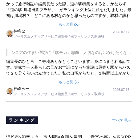
かって旅行雑誌の編集長だった際、道の駅特集をすると、かならず
「道の駅 川場田園プラザ」 がランキング上位に顔をだしました。最
初は川場村？ どこにある村なのかと思ったものですが、取材に訪れ
永井 彰一社長にインタビューしたら、興味深い話が次々が飛び出しま
もっと見る
した。プレゼンも巧みで、今でも思い出すことが２つあります。一つ
神崎 公一
2026.07.17
は、従業員に東京ディズニーランドを見学させ、サービス業、接客業
ツーリズムメディアサービス編集長 / ㈱ツーリンクス取締役
の何かを理解してもらっていることです。 もう一つは1800円もする
プレミアムヨーグルトを販売するにあたり、社内に懸念もあったそう
です。永井社長は、駐車場に都内ナンバーの高級外車が停まっている
シニアの住まい選びに「駅チカ」志向 大切なのは出かけたくなる
ことに目をつけ、高級商品でも売れると確信したそうです。今回の記
暮らし
編集長のひと言 ご寄稿ありがとうございます。身につまされる話で
事を懐かしく読みました。
す。実家で一人暮らしの母がお世話になった施設は最寄り駅からバス
で２０分くらいの立地でした。私の自宅からだと、１時間以上かかり
ました。母の住まいから近いという理由で、その施設を選択したので
もっと見る
すが、私と妹にとっては、半日仕事ででした。シニアの住まい選び
神崎 公一
2026.07.16
は、当人だけではなく、世話をする家族の足の便も考えない外池ない
ツーリズムメディアサービス編集長 / ㈱ツーリンクス取締役
と思いました。
ランキング
すべて見る
浜松市×初音ミク、市内周遊企画を展開 「音楽の都」を観光PR