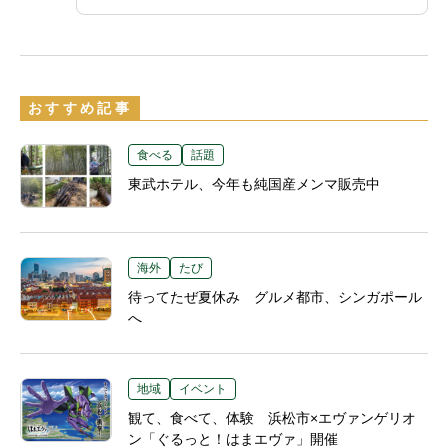
おすすめ記事
食べる
話題
東武ホテル、今年も純国産メンマ販売中
海外
たび
待ってたぜ夏休み グルメ都市、シンガポール
へ
地域
イベント
観て、食べて、体験 浜松市×エヴァンゲリオ
ン「ぐるっと！はまエヴァ」開催