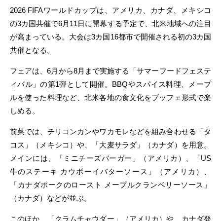
2026 FIFAワールドカップは、アメリカ、カナダ、メキシコ
の3カ国共催で6月11日に開幕する予定で、北米地域への注目
が高まっている。大会は3カ国16都市で開催される初の3カ国
共催となる。
フェアは、6月から8月まで実施する「サマーフードフェステ
ィバル」の第1弾として開催。BBQやスパイス料理、メープ
ルを使った料理など、北米各地の食文化をブッフェ形式で楽
しめる。
前菜では、チリコンカンやワカモレなどを組み合わせる「タ
コス」（メキシコ）や、「大麦サラダ」（カナダ）を用意。
メインには、「ミニチーズバーガー」（アメリカ）、「US
牛のステーキ カウボーイバターソース」（アメリカ）、
「カナダポークのロースト メープルクランベリーソース」
（カナダ）などが並ぶ。
このほか、「クラムチャウダー」（アメリカ）や、カナダ発