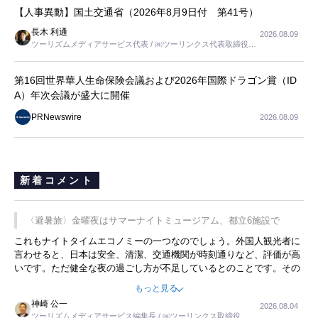
【人事異動】国土交通省（2026年8月9日付 第41号）
長木 利通
2026.08.09
ツーリズムメディアサービス代表 / ㈱ツーリンクス代表取締役社
長
第16回世界華人生命保険会議および2026年国際ドラゴン賞（ID
A）年次会議が盛大に開催
PRNewswire
2026.08.09
新着コメント
〈避暑旅〉金曜夜はサマーナイトミュージアム、都立6施設で
これもナイトタイムエコノミーの一つなのでしょう。外国人観光者に
言わせると、日本は安全、清潔、交通機関が時刻通りなど、評価が高
いです。ただ健全な夜の過ごし方が不足しているとのことです。その
ような意味で、金曜夜にこのようなイベントが行われれば、日本人に
もっと見る
限らず外国人にとっても楽しみが増えるでしょうね。
神崎 公一
2026.08.04
ツーリズムメディアサービス編集長 / ㈱ツーリンクス取締役