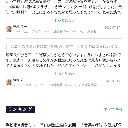
かって旅行雑誌の編集長だった際、道の駅特集をすると、かならず
「道の駅 川場田園プラザ」 がランキング上位に顔をだしました。最
初は川場村？ どこにある村なのかと思ったものですが、取材に訪れ
永井 彰一社長にインタビューしたら、興味深い話が次々が飛び出しま
もっと見る
した。プレゼンも巧みで、今でも思い出すことが２つあります。一つ
神崎 公一
2026.07.17
は、従業員に東京ディズニーランドを見学させ、サービス業、接客業
ツーリズムメディアサービス編集長 / ㈱ツーリンクス取締役
の何かを理解してもらっていることです。 もう一つは1800円もする
プレミアムヨーグルトを販売するにあたり、社内に懸念もあったそう
です。永井社長は、駐車場に都内ナンバーの高級外車が停まっている
シニアの住まい選びに「駅チカ」志向 大切なのは出かけたくなる
ことに目をつけ、高級商品でも売れると確信したそうです。今回の記
暮らし
編集長のひと言 ご寄稿ありがとうございます。身につまされる話で
事を懐かしく読みました。
す。実家で一人暮らしの母がお世話になった施設は最寄り駅からバス
で２０分くらいの立地でした。私の自宅からだと、１時間以上かかり
ました。母の住まいから近いという理由で、その施設を選択したので
もっと見る
すが、私と妹にとっては、半日仕事ででした。シニアの住まい選び
神崎 公一
2026.07.16
は、当人だけではなく、世話をする家族の足の便も考えない外池ない
ツーリズムメディアサービス編集長 / ㈱ツーリンクス取締役
と思いました。
ランキング
すべて見る
浜松市×初音ミク、市内周遊企画を展開 「音楽の都」を観光PR