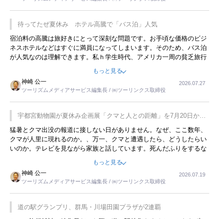
待ってたぜ夏休み ホテル高騰で「バス泊」人気
宿泊料の高騰は旅好きにとって深刻な問題です。お手頃な価格のビジ
ネスホテルなどはすぐに満員になってしまいます。そのため、バス泊
が人気なのは理解できます。私ｈ学生時代、アメリカ一周の貧乏旅行
をした時は、移動はグレイハウンドバスでした。夕方から夜の便を利
もっと見る
用してホテル代を浮かせていました。ただし、若いからできたことで
神崎 公一
2026.07.27
す。若い人が夜行バスで京都に行った、青森に行ったと聞くと、疲れ
ツーリズムメディアサービス編集長 / ㈱ツーリンクス取締役
が残らないのかなと思ってしまいます。
宇都宮動物園が夏休み企画展「クマと人との距離」を7月20日から
開催
猛暑とクマ出没の報道に接しない日がありません。なぜ、ここ数年、
クマが人里に現れるのか。、万一、クマと遭遇したら、どうしたらい
いのか。テレビを見ながら家族と話しています。死んだふりをするな
んてことは、冗談でもいえません。そんな中で、この企画展はタイム
もっと見る
リーですね。
神崎 公一
2026.07.19
ツーリズムメディアサービス編集長 / ㈱ツーリンクス取締役
道の駅グランプリ、群馬・川場田園プラザが2連覇