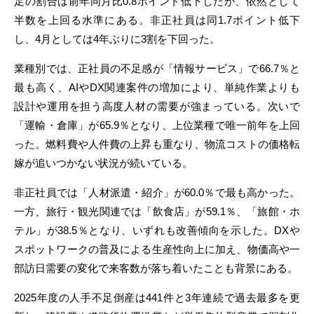
足の割合は前年同月比0.8ポイント低下したが、依然として
半数を上回る水準にある。非正社員は同1.7ポイント低下
し、4月としては4年ぶりに3割を下回った。
業種別では、正社員の不足感が「情報サービス」で66.7％と
最も高く、AIやDX関連案件の増加により、単純作業よりも
設計や運用を担う高度人材の需要が強まっている。次いで
「運輸・倉庫」が65.9％となり、上位業種で唯一前年を上回
った。燃料費や人件費の上昇も重なり、物流コストの価格転
嫁が追いつかない状況が続いている。
非正社員では「人材派遣・紹介」が60.0％で最も高かった。
一方、旅行・観光関連では「飲食店」が59.1％、「旅館・ホ
テル」が38.5％となり、いずれも改善傾向を示した。DXや
スポットワークの普及による生産性向上に加え、物価高や一
部訪日需要の変化で来客数が落ち着いたことも背景にある。
2025年度の人手不足倒産は441件と3年連続で過去最多を更