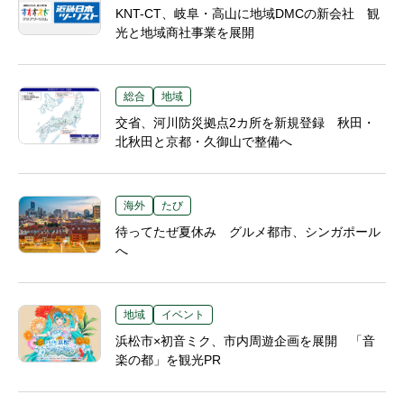
KNT-CT、岐阜・高山に地域DMCの新会社 観
光と地域商社事業を展開
総合
地域
交省、河川防災拠点2カ所を新規登録 秋田・
北秋田と京都・久御山で整備へ
海外
たび
待ってたぜ夏休み グルメ都市、シンガポール
へ
地域
イベント
浜松市×初音ミク、市内周遊企画を展開 「音
楽の都」を観光PR