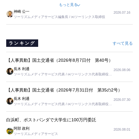
ました。母の住まいから近いという理由で、その施設を選択したので
もっと見る
すが、私と妹にとっては、半日仕事ででした。シニアの住まい選び
神崎 公一
2026.07.16
は、当人だけではなく、世話をする家族の足の便も考えない外池ない
ツーリズムメディアサービス編集長 / ㈱ツーリンクス取締役
と思いました。
ランキング
すべて見る
【人事異動】国土交通省（2026年8月7日付 第40号）
長木 利通
2026.08.06
ツーリズムメディアサービス代表 / ㈱ツーリンクス代表取締役社
長
【人事異動】国土交通省（2026年7月31日付 第35の2号）
長木 利通
2026.07.30
ツーリズムメディアサービス代表 / ㈱ツーリンクス代表取締役社
長
白浜町、ポストパンダで大学生に100万円委託
阿部 政利
2026.08.01
ツーリズムメディアサービス