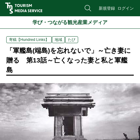
新規登録
ログイン
学び・つながる観光産業メディア
寄稿【Hundred Links】
地域
たび
「軍艦島(端島)を忘れないで」～亡き妻に
贈る 第13話～亡くなった妻と私と軍艦
島