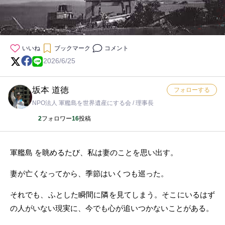
いいね
ブックマーク
コメント
2026/6/25
坂本 道徳
フォローする
NPO法人 軍艦島を世界遺産にする会 / 理事長
2
フォロワー
16
投稿
軍艦島 を眺めるたび、私は妻のことを思い出す。
妻が亡くなってから、季節はいくつも巡った。
それでも、ふとした瞬間に隣を見てしまう。そこにいるはず
の人がいない現実に、今でも心が追いつかないことがある。