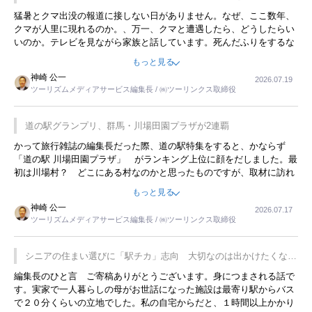
開催
猛暑とクマ出没の報道に接しない日がありません。なぜ、ここ数年、
クマが人里に現れるのか。、万一、クマと遭遇したら、どうしたらい
いのか。テレビを見ながら家族と話しています。死んだふりをするな
んてことは、冗談でもいえません。そんな中で、この企画展はタイム
もっと見る
リーですね。
神崎 公一
2026.07.19
ツーリズムメディアサービス編集長 / ㈱ツーリンクス取締役
道の駅グランプリ、群馬・川場田園プラザが2連覇
かって旅行雑誌の編集長だった際、道の駅特集をすると、かならず
「道の駅 川場田園プラザ」 がランキング上位に顔をだしました。最
初は川場村？ どこにある村なのかと思ったものですが、取材に訪れ
永井 彰一社長にインタビューしたら、興味深い話が次々が飛び出しま
もっと見る
した。プレゼンも巧みで、今でも思い出すことが２つあります。一つ
神崎 公一
2026.07.17
は、従業員に東京ディズニーランドを見学させ、サービス業、接客業
ツーリズムメディアサービス編集長 / ㈱ツーリンクス取締役
の何かを理解してもらっていることです。 もう一つは1800円もする
プレミアムヨーグルトを販売するにあたり、社内に懸念もあったそう
です。永井社長は、駐車場に都内ナンバーの高級外車が停まっている
シニアの住まい選びに「駅チカ」志向 大切なのは出かけたくなる
ことに目をつけ、高級商品でも売れると確信したそうです。今回の記
暮らし
編集長のひと言 ご寄稿ありがとうございます。身につまされる話で
事を懐かしく読みました。
す。実家で一人暮らしの母がお世話になった施設は最寄り駅からバス
で２０分くらいの立地でした。私の自宅からだと、１時間以上かかり