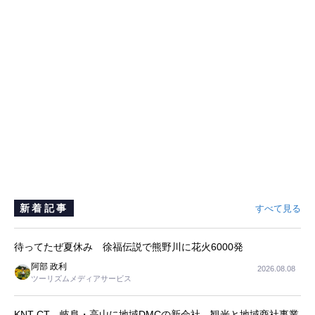
新着記事
すべて見る
待ってたぜ夏休み 徐福伝説で熊野川に花火6000発
阿部 政利
2026.08.08
ツーリズムメディアサービス
KNT-CT、岐阜・高山に地域DMCの新会社 観光と地域商社事業