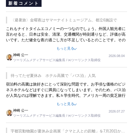
新着コメント
〈避暑旅〉金曜夜はサマーナイトミュージアム、都立6施設で
これもナイトタイムエコノミーの一つなのでしょう。外国人観光者に
言わせると、日本は安全、清潔、交通機関が時刻通りなど、評価が高
いです。ただ健全な夜の過ごし方が不足しているとのことです。その
ような意味で、金曜夜にこのようなイベントが行われれば、日本人に
もっと見る
限らず外国人にとっても楽しみが増えるでしょうね。
神崎 公一
2026.08.04
ツーリズムメディアサービス編集長 / ㈱ツーリンクス取締役
待ってたぜ夏休み ホテル高騰で「バス泊」人気
宿泊料の高騰は旅好きにとって深刻な問題です。お手頃な価格のビジ
ネスホテルなどはすぐに満員になってしまいます。そのため、バス泊
が人気なのは理解できます。私ｈ学生時代、アメリカ一周の貧乏旅行
をした時は、移動はグレイハウンドバスでした。夕方から夜の便を利
もっと見る
用してホテル代を浮かせていました。ただし、若いからできたことで
神崎 公一
2026.07.27
す。若い人が夜行バスで京都に行った、青森に行ったと聞くと、疲れ
ツーリズムメディアサービス編集長 / ㈱ツーリンクス取締役
が残らないのかなと思ってしまいます。
宇都宮動物園が夏休み企画展「クマと人との距離」を7月20日から