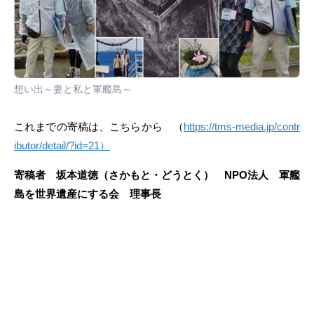
想い出～妻と私と軍艦島～
これまでの寄稿は、こちらから （
https://tms-media.jp/contr
ibutor/detail/?id=21）
寄稿者 坂本道徳（さかもと・どうとく） NPO法人 軍艦
島を世界遺産にする会 理事長