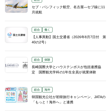
セブ・パシフィック航空、名古屋―セブ線に11
月就航
総合
働く
【人事異動】国土交通省（2026年8月7日付 第
40の2号）
総合
体験
長崎国際大学とハウステンボスが包括連携協
定 国際観光学科の1年生全員が就業体験
総合
海外
韓国観光公社が初韓旅行キャンペーン、JATAの
「もっと！海外へ」と連携