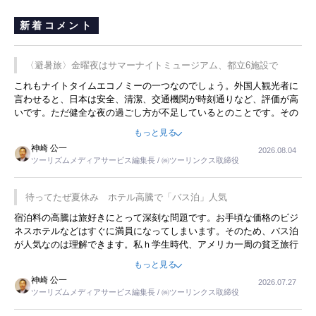
新着コメント
〈避暑旅〉金曜夜はサマーナイトミュージアム、都立6施設で
これもナイトタイムエコノミーの一つなのでしょう。外国人観光者に
言わせると、日本は安全、清潔、交通機関が時刻通りなど、評価が高
いです。ただ健全な夜の過ごし方が不足しているとのことです。その
ような意味で、金曜夜にこのようなイベントが行われれば、日本人に
もっと見る
限らず外国人にとっても楽しみが増えるでしょうね。
神崎 公一
2026.08.04
ツーリズムメディアサービス編集長 / ㈱ツーリンクス取締役
待ってたぜ夏休み ホテル高騰で「バス泊」人気
宿泊料の高騰は旅好きにとって深刻な問題です。お手頃な価格のビジ
ネスホテルなどはすぐに満員になってしまいます。そのため、バス泊
が人気なのは理解できます。私ｈ学生時代、アメリカ一周の貧乏旅行
をした時は、移動はグレイハウンドバスでした。夕方から夜の便を利
もっと見る
用してホテル代を浮かせていました。ただし、若いからできたことで
神崎 公一
2026.07.27
す。若い人が夜行バスで京都に行った、青森に行ったと聞くと、疲れ
ツーリズムメディアサービス編集長 / ㈱ツーリンクス取締役
が残らないのかなと思ってしまいます。