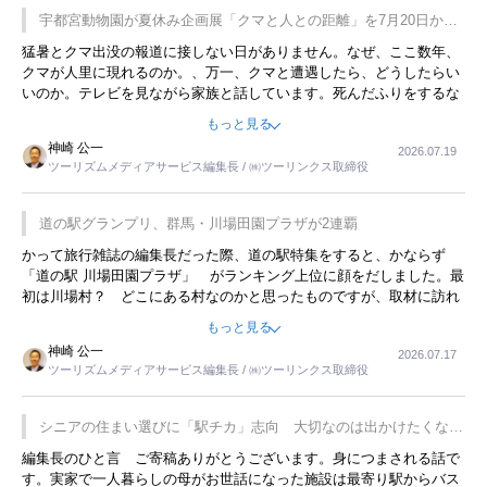
宇都宮動物園が夏休み企画展「クマと人との距離」を7月20日から
開催
猛暑とクマ出没の報道に接しない日がありません。なぜ、ここ数年、
クマが人里に現れるのか。、万一、クマと遭遇したら、どうしたらい
いのか。テレビを見ながら家族と話しています。死んだふりをするな
んてことは、冗談でもいえません。そんな中で、この企画展はタイム
もっと見る
リーですね。
神崎 公一
2026.07.19
ツーリズムメディアサービス編集長 / ㈱ツーリンクス取締役
道の駅グランプリ、群馬・川場田園プラザが2連覇
かって旅行雑誌の編集長だった際、道の駅特集をすると、かならず
「道の駅 川場田園プラザ」 がランキング上位に顔をだしました。最
初は川場村？ どこにある村なのかと思ったものですが、取材に訪れ
永井 彰一社長にインタビューしたら、興味深い話が次々が飛び出しま
もっと見る
した。プレゼンも巧みで、今でも思い出すことが２つあります。一つ
神崎 公一
2026.07.17
は、従業員に東京ディズニーランドを見学させ、サービス業、接客業
ツーリズムメディアサービス編集長 / ㈱ツーリンクス取締役
の何かを理解してもらっていることです。 もう一つは1800円もする
プレミアムヨーグルトを販売するにあたり、社内に懸念もあったそう
です。永井社長は、駐車場に都内ナンバーの高級外車が停まっている
シニアの住まい選びに「駅チカ」志向 大切なのは出かけたくなる
ことに目をつけ、高級商品でも売れると確信したそうです。今回の記
暮らし
編集長のひと言 ご寄稿ありがとうございます。身につまされる話で
事を懐かしく読みました。
す。実家で一人暮らしの母がお世話になった施設は最寄り駅からバス