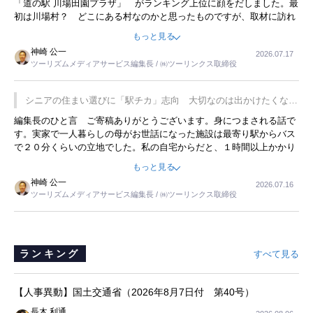
「道の駅 川場田園プラザ」 がランキング上位に顔をだしました。最
初は川場村？ どこにある村なのかと思ったものですが、取材に訪れ
永井 彰一社長にインタビューしたら、興味深い話が次々が飛び出しま
もっと見る
した。プレゼンも巧みで、今でも思い出すことが２つあります。一つ
神崎 公一
2026.07.17
は、従業員に東京ディズニーランドを見学させ、サービス業、接客業
ツーリズムメディアサービス編集長 / ㈱ツーリンクス取締役
の何かを理解してもらっていることです。 もう一つは1800円もする
プレミアムヨーグルトを販売するにあたり、社内に懸念もあったそう
です。永井社長は、駐車場に都内ナンバーの高級外車が停まっている
シニアの住まい選びに「駅チカ」志向 大切なのは出かけたくなる
ことに目をつけ、高級商品でも売れると確信したそうです。今回の記
暮らし
編集長のひと言 ご寄稿ありがとうございます。身につまされる話で
事を懐かしく読みました。
す。実家で一人暮らしの母がお世話になった施設は最寄り駅からバス
で２０分くらいの立地でした。私の自宅からだと、１時間以上かかり
ました。母の住まいから近いという理由で、その施設を選択したので
もっと見る
すが、私と妹にとっては、半日仕事ででした。シニアの住まい選び
神崎 公一
2026.07.16
は、当人だけではなく、世話をする家族の足の便も考えない外池ない
ツーリズムメディアサービス編集長 / ㈱ツーリンクス取締役
と思いました。
ランキング
すべて見る
【人事異動】国土交通省（2026年8月7日付 第40号）
長木 利通