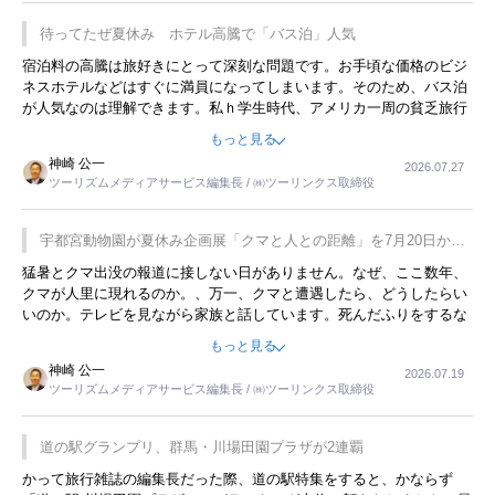
待ってたぜ夏休み ホテル高騰で「バス泊」人気
宿泊料の高騰は旅好きにとって深刻な問題です。お手頃な価格のビジ
ネスホテルなどはすぐに満員になってしまいます。そのため、バス泊
が人気なのは理解できます。私ｈ学生時代、アメリカ一周の貧乏旅行
をした時は、移動はグレイハウンドバスでした。夕方から夜の便を利
もっと見る
用してホテル代を浮かせていました。ただし、若いからできたことで
神崎 公一
2026.07.27
す。若い人が夜行バスで京都に行った、青森に行ったと聞くと、疲れ
ツーリズムメディアサービス編集長 / ㈱ツーリンクス取締役
が残らないのかなと思ってしまいます。
宇都宮動物園が夏休み企画展「クマと人との距離」を7月20日から
開催
猛暑とクマ出没の報道に接しない日がありません。なぜ、ここ数年、
クマが人里に現れるのか。、万一、クマと遭遇したら、どうしたらい
いのか。テレビを見ながら家族と話しています。死んだふりをするな
んてことは、冗談でもいえません。そんな中で、この企画展はタイム
もっと見る
リーですね。
神崎 公一
2026.07.19
ツーリズムメディアサービス編集長 / ㈱ツーリンクス取締役
道の駅グランプリ、群馬・川場田園プラザが2連覇
かって旅行雑誌の編集長だった際、道の駅特集をすると、かならず