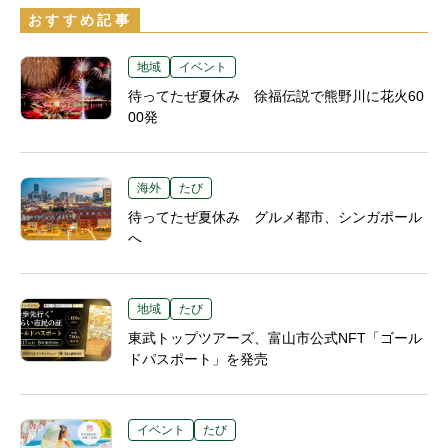
おすすめ記事
地域
イベント
待ってたぜ夏休み 徐福伝説で熊野川に花火60
00発
海外
たび
待ってたぜ夏休み グルメ都市、シンガポール
へ
地域
たび
東武トップツアーズ、富山市公式NFT「ゴール
ドパスポート」を発売
イベント
たび