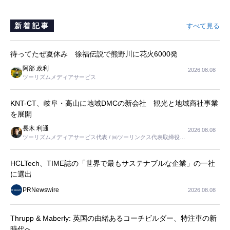
新着記事
すべて見る
待ってたぜ夏休み 徐福伝説で熊野川に花火6000発
阿部 政利
2026.08.08
ツーリズムメディアサービス
KNT-CT、岐阜・高山に地域DMCの新会社 観光と地域商社事業
を展開
長木 利通
2026.08.08
ツーリズムメディアサービス代表 / ㈱ツーリンクス代表取締役社
長
HCLTech、TIME誌の「世界で最もサステナブルな企業」の一社
に選出
PRNewswire
2026.08.08
Thrupp & Maberly: 英国の由緒あるコーチビルダー、特注車の新
時代へ