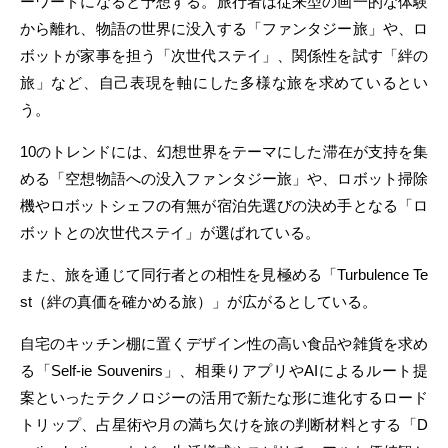
ーワードになると予想する。旅行者は従来型の画一的な体験
から離れ、物語の世界に没入する「ファンタジー旅」や、ロ
ボットが家事を担う「次世代ステイ」、関係性を試す「絆の
旅」など、自己表現を軸にした多様な旅を求めているとい
う。
10のトレンドには、幻想世界をテーマにした滞在が支持を集
める「空想物語への没入ファンタジー旅」や、ロボット掃除
機やロボットシェフの有無が宿泊先選びの決め手となる「ロ
ボットとの次世代ステイ」が選ばれている。
また、旅を通じて同行者との相性を見極める「Turbulence Te
st（絆の真価を確かめる旅）」が広がるとしている。
自宅のキッチン棚に置くデザイン性の高い食品や雑貨を求め
る「Self-ie Souvenirs」、相乗りアプリやAIによるルート提
案といったテクノロジーの活用で新たな形に進化するロード
トリップ、占星術や月の満ち欠けを旅の判断材料とする「D