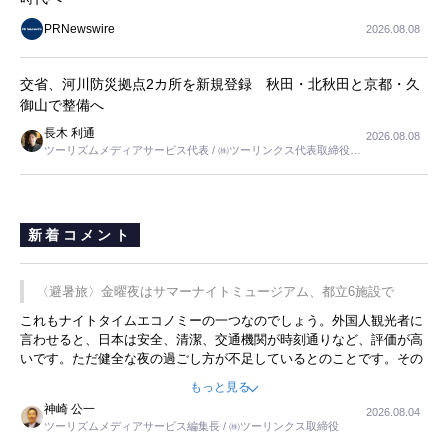
PRNewswire
2026.08.08
交省、河川防災拠点2カ所を新規登録 秋田・北秋田と京都・久
御山で整備へ
長木 利通
2026.08.08
ツーリズムメディアサービス代表 / ㈱ツーリンクス代表取締役社
長
新着コメント
〈避暑旅〉金曜夜はサマーナイトミュージアム、都立6施設で
これもナイトタイムエコノミーの一つなのでしょう。外国人観光者に
言わせると、日本は安全、清潔、交通機関が時刻通りなど、評価が高
いです。ただ健全な夜の過ごし方が不足しているとのことです。その
ような意味で、金曜夜にこのようなイベントが行われれば、日本人に
もっと見る
限らず外国人にとっても楽しみが増えるでしょうね。
神崎 公一
2026.08.04
ツーリズムメディアサービス編集長 / ㈱ツーリンクス取締役