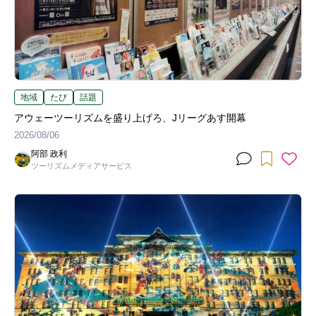
地域
たび
話題
アウェーツーリズムを盛り上げろ、Jリーグあす開幕
2026/08/06
阿部 政利
ツーリズムメディアサービス