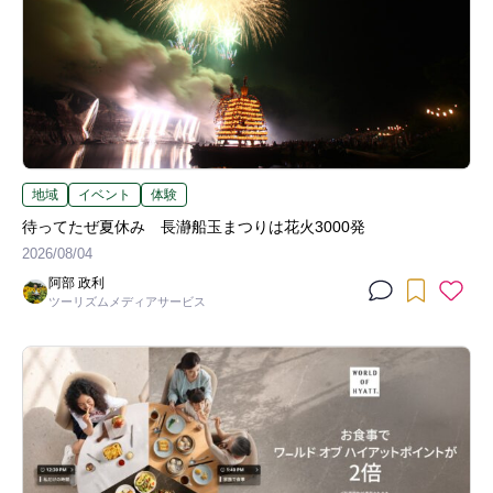
地域
イベント
体験
待ってたぜ夏休み 長瀞船玉まつりは花火3000発
2026/08/04
阿部 政利
ツーリズムメディアサービス