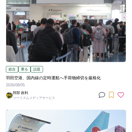
総合
乗る
話題
羽田空港、国内線の定時運航へ手荷物締切を厳格化
2026/08/05
阿部 政利
ツーリズムメディアサービス