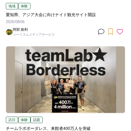
地域
体験
愛知県、アジア大会に向けナイト観光サイト開設
2026/08/06
阿部 政利
ツーリズムメディアサービス
訪日
体験
話題
チームラボボーダレス、来館者400万人を突破