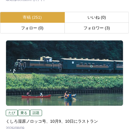
寄稿
(251)
いいね
(0)
フォロー
(0)
フォロワー
(3)
たび
乗る
話題
くしろ湿原ノロッコ号、10月9、10日にラストラン
2026/08/09