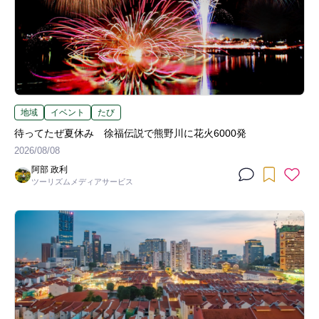
地域
イベント
たび
待ってたぜ夏休み 徐福伝説で熊野川に花火6000発
2026/08/08
阿部 政利
ツーリズムメディアサービス