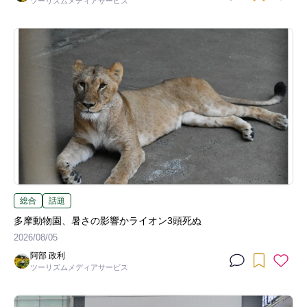
ツーリズムメディアサービス
総合
話題
多摩動物園、暑さの影響かライオン3頭死ぬ
2026/08/05
阿部 政利
ツーリズムメディアサービス