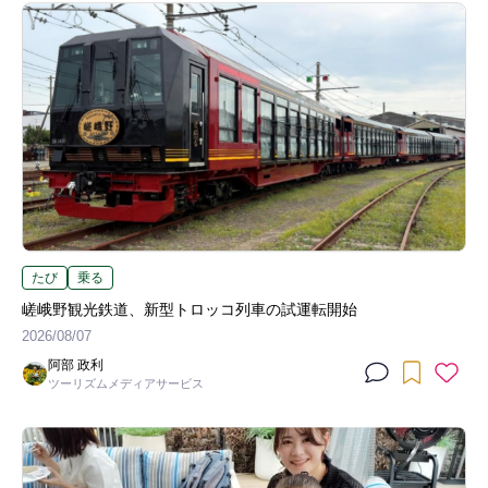
たび
乗る
嵯峨野観光鉄道、新型トロッコ列車の試運転開始
2026/08/07
阿部 政利
ツーリズムメディアサービス