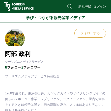
新規登録
ログイン
学び・つながる観光産業メディア
フォローする
阿部 政利
ツーリズムメディアサービス
0
3
フォロー
フォロワー
ツーリズムメディアサービス特命担当

1960年生まれ、東京都出身。カヤックガイドやサイクリングガイドの
傍らのレポーター稼業。ジブリファン、ラグビーファン。屋内で食事
をするときは帽子は脱ぐ。紙の新聞を読み、スマホはあまり見ない。
最近は映画館にも行く。