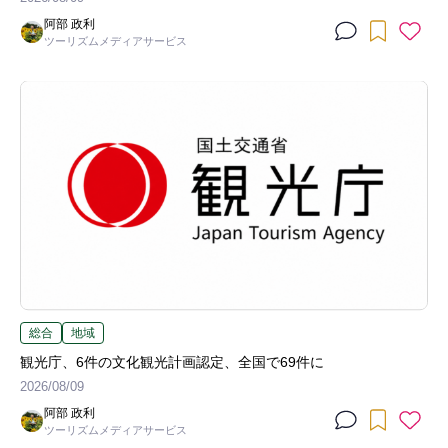
阿部 政利
ツーリズムメディアサービス
総合
地域
観光庁、6件の文化観光計画認定、全国で69件に
2026/08/09
阿部 政利
ツーリズムメディアサービス