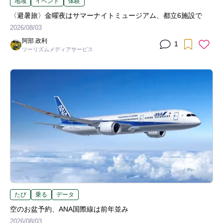
地域
イベント
体験
〈避暑旅〉金曜夜はサマーナイトミュージアム、都立6施設で
2026/08/03
阿部 政利
1
ツーリズムメディアサービス
たび
乗る
データ
空のお盆予約、ANA国際線は前年並み
2026/08/03