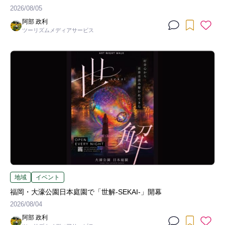
2026/08/05
阿部 政利
ツーリズムメディアサービス
地域
イベント
福岡・大濠公園日本庭園で「世解-SEKAI-」開幕
2026/08/04
阿部 政利