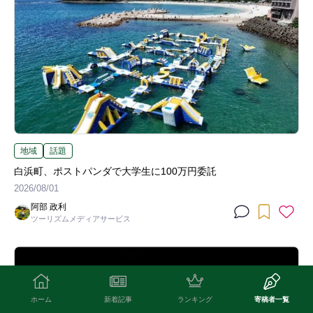
地域
話題
白浜町、ポストパンダで大学生に100万円委託
2026/08/01
阿部 政利
ツーリズムメディアサービス
ホーム
新着記事
ランキング
寄稿者一覧