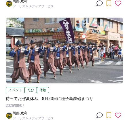
阿部 政利
ツーリズムメディアサービス
イベント
たび
体験
待ってたぜ夏休み 8月23日に種子島鉄砲まつり
2026/08/07
阿部 政利
ツーリズムメディアサービス